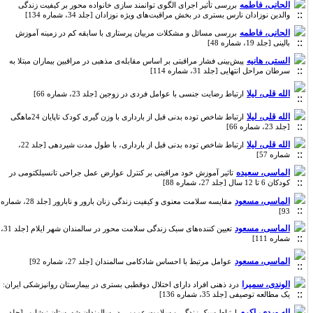
الحانی، فاطمه
بررسی تأثیر اجرای الگوی توانمند سازی خانواده محور بر کیفیت زندگی
والدین نوزادان نارس بستری در بخش مراقبت‌های ویژه نوزادان [جلد 34، شماره 134]
الحانی، فاطمه
بررسی مسائل و مشکلات مربیان پرستاری با سابقه کم در زمینه آموزش
بالینی [جلد 19، شماره 48]
الستی، هانیه
پیش‌بینی فشار مراقبتی بر اساس مقابله‌ی مذهبی در مراقبین بیماران مبتلا به
سرطان مراحل انتهایی [جلد 31، شماره 114]
الله قلی، لیلا
ارتباط رضایت جنسی با عوامل فردی در زوجین [جلد 23، شماره 66]
الله قلی، لیلا
ارتباط شاخص توده بدنی قبل از بارداری با وزن گیری کودک تاپایان 24ماهگی
[جلد 23، شماره 66]
الله قلی، لیلا
ارتباط شاخص توده بدنی قبل از بارداری، با طول مدت شیردهی [جلد 22،
شماره 57]
الماسی، سعیده
تاثیر آموزش خود مراقبتی بر کنترل عوارض عمل جراحی تانسیلکتومی در
کودکان 6 تا 12 سال [جلد 27، شماره 88]
الماسی، مسعود
مقایسه سلامت معنوی و کیفیت زندگی زنان بارور و نابارور [جلد 28، شماره
93]
الماسی، مسعود
تعیین کننده‌های سبک زندگی سلامت محور در سالمندان شهر ایلام [جلد 31،
شماره 111]
الماسی، مسعود
عوامل مرتبط با احساس شادکامی سالمندان [جلد 27، شماره 92]
الوندی، سمیرا
درد ذهنی افراد دارای اختلال دوقطبی بستری در بیمارستان روانپزشکی ایران:
یک مطالعه توصیفی [جلد 35، شماره 136]
اله وردی، اکرم
ارتباط سبک زندگی و سلامت عمومی در سالمندان شهرستان نیشابور [جلد