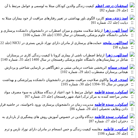
اسحقیان درچه، اعظم
کیفیت زندگی والدین کودکان مبتلا به لوسمی و عوامل مرتبط با آن
[جلد 26، شماره 82]
اسد زندی، مینو
کاربرد الگوی باور بهداشتی در تغییر رفتارهای مراقبت از خود بیماران مبتلا به
دیابت [جلد 22، شماره 61]
اسدا للهی، زهرا
ارتباط سلامت معنوی و میزان اضطراب در دانشجویان دانشکده پرستاری و
مامایی دانشگاه علوم پزشکی رفسنجان در سال 1393 [جلد 30، شماره 106]
اسداللهی، ملیحه
حمایت‌های پرستاری از مادران دارای نوزاد نارس بستری در NICU [جلد 22،
شماره 58]
اسدللهی، زهرا
ارتباط اضطراب ناشی از بیماری کرونا با کیفیت زندگی کاری در پرستاران
شاغل در بیمارستان‌های دانشگاه علوم پزشکی رفسنجان در سال 1400 [جلد 35، شماره 140]
اسدی، سمانه
اثر‌‌بخشی شناخت درمانی مبتنی بر ذهن‌‌آگاهی بر نارسایی شناختی و پردازش
هیجانی پرستاران مضطرب [جلد 29، شماره 102]
اسدی، فریبا
واکاوی صلاحیت مراقبت معنوی در دانشجویان دانشکده پیراپزشکی و بهداشت
فردوس در سال 95 -1394 [جلد 30، شماره 105]
اسکوئی، سیده فاطمه
عوامل مرتبط با عود اعتیاد از دیدگاه مبتلایان به سوء مصرف مواد
مخدر مراجعه کننده به مرکز ترک ِاعتیاد شهر رفسنجان [جلد 23، شماره 67]
اسکوئی، سیده فاطمه
مدیریت زمان در دانشجویان پرستاری: ورود ناخواسته، در حاشیه قرار
دادن وظایف تحصیلی [جلد 26، شماره 86]
اسکوئی، سیده فاطمه
دیدگاه والدین در خصوص آموزش روش های پیشگیری از بارداری به
دختران [جلد 27، شماره 87]
اسکویی، فاطمه
مقایسه کیفیت زندگی و حس انسجام در مادران دارای نوزاد نارس و ترم
[جلد 30، شماره 106]