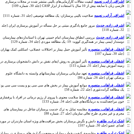
اشراقی آرانی، نعیمه
کیفیت مقالات کارآزمایی‌های بالینی منتشر شده در مجلات پرستاری
فارسی زبان با سابقه بیش از 10 سال با استفاده از ابزار CASP [جلد 30، شماره 109]
اشراقی آرانی، نعیمه
صلاحیت بالینی پرستاران: یک مطالعه توصیفی [جلد 31، شماره 111]
اشرفی زاده، حدیث
مرور جامع یادگیری مبتنی بر حل مسأله در آموزش پرستاری ایران [جلد
32، شماره 118]
اشرفی زاده، حدیث
بررسی انطباق بیمارستان امام خمینی تهران با استانداردهای بیمارستان
دوستدار ایمنی بیمار در همه‌گیری کووید- 19: یک مطالعه موردی [جلد 34، شماره 129]
اشقلی فراهانی، منصوره
تأثیر آموزش حمل بیمار بر اختلالات عضلانی- اسکلتی کمک بهیاران
[جلد 30، شماره 107]
اشقلی فراهانی، منصوره
تأثیر آموزش به روش ایفای نقش بر دانش دانشجویان پرستاری در
زمینه آموزش بیمار [جلد 31، شماره 115]
اشقلی فراهانی، منصوره
تعهد سازمانی پرستاران بیمارستانهای وابسته به دانشگاه علوم
پزشکی تهران [جلد 26، شماره 86]
اشقلی فراهانی، منصوره
موانع آموزش بیمار در بخش های سی سی یو و پست سی سی یو:
یک مطالعه گرانددتئوری [جلد 22، شماره 58]
اشقلی فراهانی، منصوره
ارتباط سلامت معنوی با پیروی از رژیم د‌رمانی د‌ر افراد با پرفشاری
خون مراجعه‌کننده به د‌رمانگاه‌‌های قلب [جلد 34، شماره 133]
اشقلی فراهانی، منصوره
مقایسه تمایل به ترک خدمت پرستاران شاغل در بیمارستان های
مجری و غیر مجری طرح تعالی سازمان [جلد 27، شماره 88]
اشک تراب، طاهره
دانش و نگرش پرستاران بخش مراقبت‌های ویژه استان مازندران در مورد
اهدای عضو [جلد 30، شماره 107]
اشک تراب، طاهره
مقایسه‌ی کیفیت خواب بیماران و وضعیت گزارش‌های پرستاری در بیماران