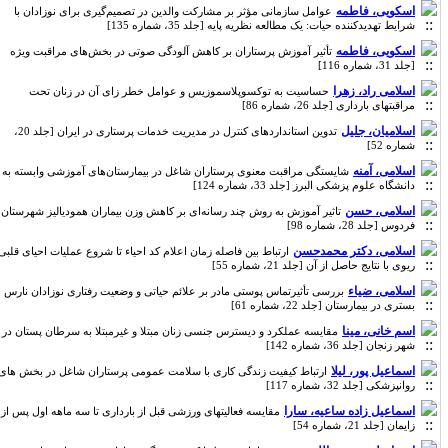
اسکویی، فاطمه
عوامل سازمانی مؤثر بر مشارکت والدین در تصمیم‌گیری برای نوزادان با
شرایط تهدیدکننده حیات: یک مطالعه نظریه پایه [جلد 35، شماره 135]
اسکویی، فاطمه
تأثیر آموزش پرستاران بر کاهش آلودگی صوتی در بخش‌های مراقبت ویژه
[جلد 31، شماره 116]
اسلامی راد، زهرا
حساسیت به توکسوپلاسموزیس و عوامل خطر زای آن در زنان تحت
مراقبتهای بارداری [جلد 26، شماره 86]
اسلامیان، جلیل
تدوین استانداردهای کنترل در مدیریت خدمات پرستاری در ایران [جلد 20،
شماره 52]
اسلامی، آمنه
شایستگی مراقبت معنوی پرستاران شاغل در بیمارستان‌های آموزشی وابسته به
دانشگاه علوم پزشکی البرز [جلد 33، شماره 124]
اسلامی، حسن
تاثیر آموزش به روش چند رسانه‌ای بر کاهش وزن بیماران همودیالیز شهرستان
فردوس [جلد 28، شماره 98]
اسلامی، دکتر محمدحسن
ارتباط بین فاصله زمان اعلام کد احیاء تا شروع عملیات احیای قلبی
ریوی با نتایج حاصل از آن [جلد 21، شماره 55]
اسلامی، ضیاء
بررسی تأثیرتماس پوستی مادر بر علائم حیاتی و وضعیت رفتاری نوزادان نارس
بستری در بیمارستان [جلد 22، شماره 61]
اسم خانی، مینا
مقایسه عملکرد و دیسترس جنسی زنان مبتلا و غیرمبتلا به سرطان پستان در
شهر زنجان [جلد 36، شماره 142]
اسماعیل پور، لیلا
ارتباط کیفیت زندگی کاری با سلامت عمومی پرستاران شاغل در بخش های
روانپزشکی [جلد 32، شماره 117]
اسماعیل زاده ساعیه، سارا
مقایسه فعالیتهای ورزشی قبل از بارداری تا سه ماهه اول پس از
زایمان [جلد 21، شماره 54]