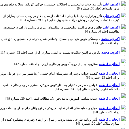
اکبری، علی
تأثیر مداخلات توانبخشی بر اختلالات جسمی و حرکتی کودکان مبتلا به فلج مغزی:
مرور دامنه‌ای [جلد 38، شماره 0]
اکبری، علی
تأثیر برقراری ارتباط با بیمار با استفاده از مدل پپلائو در رضایت‌مندی بیماران از
کیفیت خدمات پرستاری در بخش مراقبت‌های ویژه قلبی [جلد 29، شماره 104]
اکبری، علی
چالش های مراقبت توانبخشی در سالمندان: مروری روایتی با راهبرد جستجوی
نظام‌مند [جلد 0، شماره 0]
اکبری، محمد
همبستگی هوش هیجانی با سطح اجتماعی شدن حرفه‌ای دانشجویان اتاق عمل
[جلد 31، شماره 113]
اکبری، محمد
نگرش مراقبین سلامت نسبت به ایمنی بیمار در اتاق عمل [جلد 32، شماره 117]
الحانی، فاطمه
سناریوهای پیش روی آموزش پرستاری ایران [جلد 36، شماره 142]
الحانی، فاطمه
کیفیت خواب پرستاران بیمارستان امام خمینی (ره) شهر تهران و عوامل موثر
بر آن [جلد 23، شماره 63]
الحانی، فاطمه
عوامل خطر در مبتلایان به انفارکتوس میوکارد بستری در بیمارستان فاطمیه
دانشگاه علوم پزشکی سمنان [جلد 23، شماره 64]
الحانی، فاطمه
آسیب شناسی آموزش به مددجو : یک مطالعه کیفی [جلد 20، شماره 49]
الحانی، فاطمه
موانع و حمایت‌های انجام فعالیت فیزیکی در نوجوانان چاق و دارای اضافه وزن
[جلد 20، شماره 50]
الحانی، فاطمه
تأثیر برنامه طراحی شده بازدید از منزل بر ارتقاء رفتارهای پیشگیری‌کننده از
بیماری سالک [جلد 20، شماره 49]