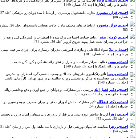
احمدی دشتیان، آزاده
فعالیت مراکز مراقبت در منزل از نظر ارائه‌دهندگان و گیرندگان خدمت:
چالش‌ها و ارائه راهکارها [جلد 37، شماره 149]
احمدی فراز، منصوره
تجارب دانشجویان پرستاری از ارتباط با مددجویان روانپزشکی [جلد 27،
شماره 88]
احمدی فراز، منصوره
ارتباط فازهای مختلف ماه با حالات هیجانی دانشجویان [جلد 26، شماره
83]
احمدی کومله، صنم
ارتباط حمایت اجتماعی درک شده با اضطراب و افسردگی قبل و بعد از
جراحی در بیماران تحت عمل پیوند عروق کرونر [جلد 26، شماره 84]
احمدیان، لیلا
سواد اطلاعاتی و نیازهای آموزشی مدیران پرستاری برای اجرای مراقبت مبتنی
بر شواهد [جلد 29، شماره 101]
احمدی، بهمن
فعالیت مراکز مراقبت در منزل از نظر ارائه‌دهندگان و گیرندگان خدمت:
چالش‌ها و ارائه راهکارها [جلد 37، شماره 149]
احمدی، پریسا
تأثیر رنگ‌آمیزی طرح‌های ماندالا بر وضعیت افسردگی، اضطراب و استرس
سالمندان مراجعه‌کننده به مرکز توانبخشی روزانه سالمندان در شهر تهران: کارآزمایی بالینی
[جلد 35، شماره 140]
احمدی، دکتر فضل الله
بررسی تأثیر مشارکت نوجوانان بر جمع آوری و دفع بهداشتی زباله
توسط خانواده ها [جلد 21، شماره 55]
احمدی، دکتر فضلالله
تأثیر مشارکت دانش آموزان دختر بر میزان مصرف میوه و سبزی در
خانواده [جلد 21، شماره 54]
احمدی، زهرا
ارتباط شاخص توده بدنی مادر قبل از بارداری با پیامدهای زایمان در زنان نخست
زا [جلد 22، شماره 62]
احمدی، زهرا
مقایسه فعالیتهای ورزشی قبل از بارداری تا سه ماهه اول پس از زایمان [جلد 21،
شماره 54]