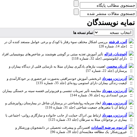
مایه نویسندگان
تمام نسخه ها
آئین، فرشته
بررسی‌ اشکال‌ مختلف‌ سوء رفتار با کودک‌ و برخی‌ عوامل‌ مستعد کننده‌ آن‌ در
[جلد 14، شماره 28]
آخوندیان، غزاله
تأثیر آموزش تغذیه مبتنی بر گوشی هوشمند بر شاخص‌های بیوشیمیایی افراد
دارای ایلئوستومی [جلد 32، شماره 118]
آذرباد، محسن
اهمیت نیازهای یادگیری بیماران مبتلا به نارسایی قلبی از دیدگاه بیماران و
پرستاران [جلد 22، شماره 57]
آذربرزین، مهرداد
اثربخشی آموزش خودمراقبتی به‌صورت غیرحضوری بر خودکارآمدی و
کیفیت زندگی بیماران دارای استومی روده‌ای [جلد 35، شماره 135]
آذربرزین، مهرداد
مقایسه تأثیر تمرینات تنفسی و فیزیوتراپی قفسه سینه بر خستگی بیماران
مزمن انسدادی ریه [جلد 36، شماره 144]
آذربرزین، مهرداد
ابعاد سرمایه روانشناختی در پرستاران شاغل در بیمارستان روانپزشکی و
ارتباط آن با متغیرهای جمعیت شناختی [جلد 31، شماره 116]
آذربرزین، مهرداد
ارتباط بین ادراک حمایت از جانب خانواده و سازگاری روانی- اجتماعی با
بیماری در نوجوانان مبتلا به سرطان [جلد 33، شماره 125]
آذرنیوه، مرضیه السادات
افسردگی و پیشرفت تحصیلی در دانشجویان ورزشکار و
غیرورزشکار: یک مطالعه مقایسه‌ای [جلد 28، شماره 96]