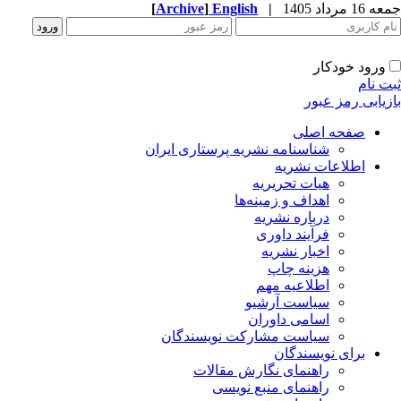
[
Archive
]
English
|
1 مرداد 1405
ورود خودکار
ت نام
زیابی رمز عبور
صفحه اصلی
شناسنامه نشریه پرستاری ایران
اطلاعات نشریه
هیات تحریریه
اهداف و زمینه‌ها
درباره نشریه
فرآیند داوری
اخبار نشریه
هزینه چاپ
اطلاعیه مهم
سیاست آرشیو
اسامی داوران
سیاست مشارکت نویسندگان
برای نویسندگان
راهنمای نگارش مقالات
راهنمای منبع نویسی