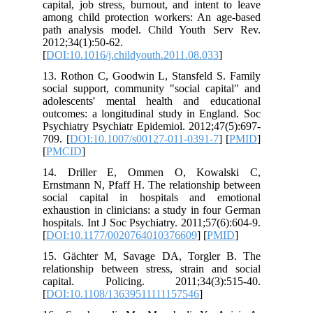
capital, job stress, burnout, and intent to leave
among child protection workers: An age-based
path analysis model. Child Youth Serv Rev.
2012;34(1):50-62.
[
DOI:10.1016/j.childyouth.2011.08.033
]
13. Rothon C, Goodwin L, Stansfeld S. Family
social support, community "social capital" and
adolescents' mental health and educational
outcomes: a longitudinal study in England. Soc
Psychiatry Psychiatr Epidemiol. 2012;47(5):697-
709. [
DOI:10.1007/s00127-011-0391-7
] [
PMID
]
[
PMCID
]
14. Driller E, Ommen O, Kowalski C,
Ernstmann N, Pfaff H. The relationship between
social capital in hospitals and emotional
exhaustion in clinicians: a study in four German
hospitals. Int J Soc Psychiatry. 2011;57(6):604-9.
[
DOI:10.1177/0020764010376609
] [
PMID
]
15. Gächter M, Savage DA, Torgler B. The
relationship between stress, strain and social
capital. Policing. 2011;34(3):515-40.
[
DOI:10.1108/13639511111157546
]