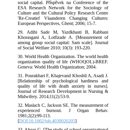
social capital. Příspěvek na Conference of the
ESA Research Network for the Sociology of
Culture and the Cultural Policy Research Centre
'Re-Creatief Vlaanderen Changing Cultures:
European Perspectives, Ghent; 2006; 15-7.
29. Adibi Sade M, Yazdkhasti B, Rabbani
Khorasgani A, Lotfizade A. [Measurement of
among group social capital: Sam scale]. Journal
of Social Welfare 2010; 10(3): 193-220.
30. World Health Organization. The world health
organization quality of life (WHOQOL)-BREF.
Geneva: World Health Organization; 2004.
31. Pourakbari F, Khajevand Khoshli A, Asadi J.
[Relationship of psychological hardiness and
quality of life with death anxiety in nurses].
Journal of Research Development in Nursing &
Midwifery. 2014;11(2):53-9.
32. Maslach C, Jackson SE. The measurement of
experienced burnout. J Organ Behav.
1981;2(2):99-113.
[
DOI:10.1002/job.4030020205
]
33. Ahqar G. [The study of school organizational