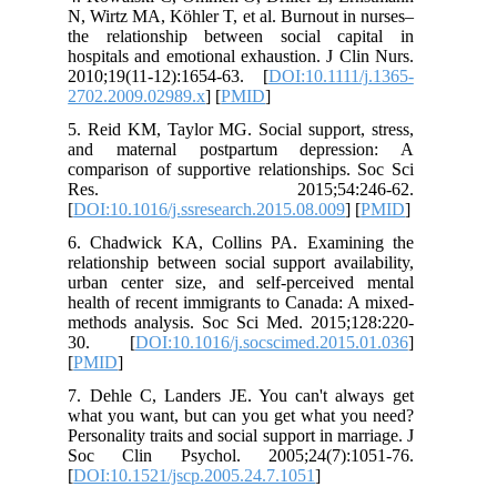
N, Wirtz MA, Köhler T, et al. Burnout in nurses–
the relationship between social capital in
hospitals and emotional exhaustion. J Clin Nurs.
2010;19(11‐12):1654-63. [
DOI:10.1111/j.1365-
2702.2009.02989.x
] [
PMID
]
5. Reid KM, Taylor MG. Social support, stress,
and maternal postpartum depression: A
comparison of supportive relationships. Soc Sci
Res. 2015;54:246-62.
[
DOI:10.1016/j.ssresearch.2015.08.009
] [
PMID
]
6. Chadwick KA, Collins PA. Examining the
relationship between social support availability,
urban center size, and self-perceived mental
health of recent immigrants to Canada: A mixed-
methods analysis. Soc Sci Med. 2015;128:220-
30. [
DOI:10.1016/j.socscimed.2015.01.036
]
[
PMID
]
7. Dehle C, Landers JE. You can't always get
what you want, but can you get what you need?
Personality traits and social support in marriage. J
Soc Clin Psychol. 2005;24(7):1051-76.
[
DOI:10.1521/jscp.2005.24.7.1051
]