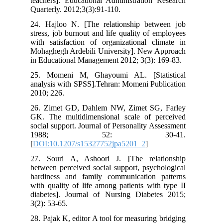
teachers]. Educational Administration Research
Quarterly. 2012;3(3):91-110.
24. Hajloo N. [The relationship between job
stress, job burnout and life quality of employees
with satisfaction of organizational climate in
Mohaghegh Ardebili University]. New Approach
in Educational Management 2012; 3(3): 169-83.
25. Momeni M, Ghayoumi AL. [Statistical
analysis with SPSS].Tehran: Momeni Publication
2010; 226.
26. Zimet GD, Dahlem NW, Zimet SG, Farley
GK. The multidimensional scale of perceived
social support. Journal of Personality Assessment
1988; 52: 30-41.
[
DOI:10.1207/s15327752jpa5201_2
]
27. Souri A, Ashoori J. [The relationship
between perceived social support, psychological
hardiness and family communication patterns
with quality of life among patients with type II
diabetes]. Journal of Nursing Diabetes 2015;
3(2): 53-65.
28. Pajak K, editor A tool for measuring bridging