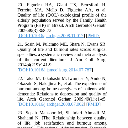
20. Figueira HA, Giani TS, Beresford H,
Ferreira MA, Mello D, Figueira AA, et al.
Quality of life (QOL) axiological profile of the
elderly population served by the Family Health
Program (FHP) in Brazil. Arch Gerontol Geriatr.
2009;49(3):368-72.
[
DOI:10.1016/j.archger.2008.11.017
] [
PMID
]
21. Sosin M, Pulcrano ME, Shara N, Evans SR.
Quality of life and burnout rates across surgical
specialties: a systematic review and meta-analysis
of the current literature. J Am Coll Surg.
2014;4(219):141-9.
[
DOI:10.1016/j.jamcollsurg.2014.07.787
]
22. Takai M, Takahashi M, Iwamitsu Y, Ando N,
Okazaki S, Nakajima K, et al. The experience of
burnout among home caregivers of patients with
dementia: Relations to depression and quality of
life. Arch Gerontol Geriatr. 2009;49(1):e1-e5.
[
DOI:10.1016/j.archger.2008.07.002
] [
PMID
]
23. Sepah Mansoor M, Shahriari Ahmadi M,
Shahami N. [The Relationship between quality
of life, job satisfaction and burnout among