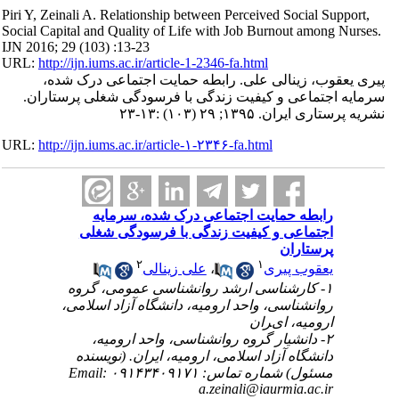
Piri Y, Zeinali A. Relationship between Perceived Social Support,
Social Capital and Quality of Life with Job Burnout among Nurses.
IJN 2016; 29 (103) :13-23
URL:
http://ijn.iums.ac.ir/article-1-2346-fa.html
پیری یعقوب، زینالی علی. رابطه حمایت اجتماعی درک شده،
سرمایه اجتماعی و کیفیت زندگی با فرسودگی شغلی پرستاران.
نشریه پرستاری ایران. ۱۳۹۵; ۲۹ (۱۰۳) :۱۳-۲۳
URL:
http://ijn.iums.ac.ir/article-۱-۲۳۴۶-fa.html
رابطه حمایت اجتماعی درک شده، سرمایه
اجتماعی و کیفیت زندگی با فرسودگی شغلی
پرستاران
۲
۱
علی زینالی
،
یعقوب پیری
۱- کارﺷﻨﺎﺳﯽ ارﺷﺪ رواﻧﺸﻨﺎﺳﯽ ﻋﻤﻮﻣﯽ، ﮔﺮوه
رواﻧﺸﻨﺎﺳﯽ، واﺣﺪ اروﻣﯿﻪ، داﻧﺸﮕﺎه آزاد اﺳﻼﻣﯽ،
اروﻣﯿﻪ، ایﺮان
۲- دانشیار گروه روانشناسی، واحد ارومیه،
دانشگاه آزاد اسلامی، ارومیه، ایران. (نویسنده
مسئول) شماره تماس: ۰۹۱۴۳۴۰۹۱۷۱ Email:
a.zeinali@iaurmia.ac.ir