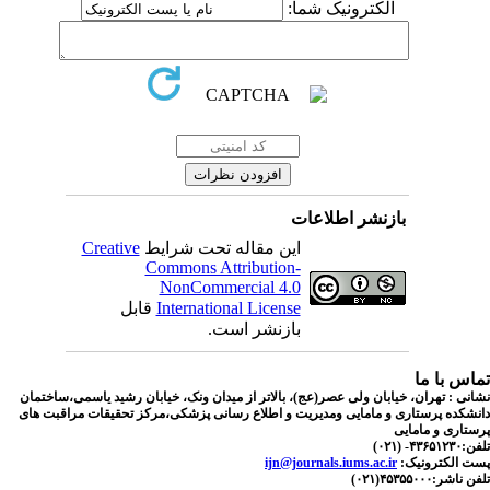
الکترونیک شما:
بازنشر اطلاعات
Creative
این مقاله تحت شرایط
Commons Attribution-
NonCommercial 4.0
قابل
International License
بازنشر است.
اس با ما
نی : تهران، خیابان ولی عصر(عج)، بالاتر از میدان ونک، خیابان رشید یاسمی،ساختمان
شکده پرستاری و مامایی ومدیریت و اطلاع رسانی پزشکی،مرکز تحقیقات مراقبت های
تاری و مامایی
۴۳۶۵- (۰۲۱
ijn@journals.iums.ac.ir
ست الکترونیک
ناشر:۴۵۳۵۵۰۰۰(۰۲۱