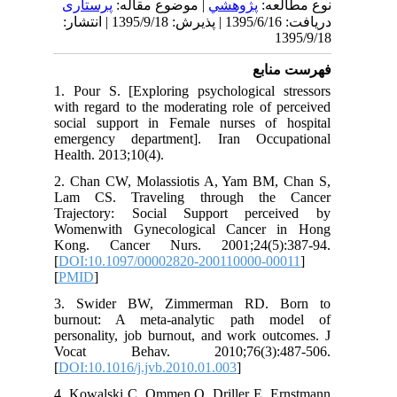
نوع مطالعه:
پژوهشي
| موضوع مقاله:
پرستاری
دریافت: 1395/6/16 | پذیرش: 1395/9/18 | انتشار:
1395/9/18
فهرست منابع
1. Pour S. [Exploring psychological stressors
with regard to the moderating role of perceived
social support in Female nurses of hospital
emergency department]. Iran Occupational
Health. 2013;10(4).
2. Chan CW, Molassiotis A, Yam BM, Chan S,
Lam CS. Traveling through the Cancer
Trajectory: Social Support perceived by
Womenwith Gynecological Cancer in Hong
Kong. Cancer Nurs. 2001;24(5):387-94.
[
DOI:10.1097/00002820-200110000-00011
]
[
PMID
]
3. Swider BW, Zimmerman RD. Born to
burnout: A meta-analytic path model of
personality, job burnout, and work outcomes. J
Vocat Behav. 2010;76(3):487-506.
[
DOI:10.1016/j.jvb.2010.01.003
]
4. Kowalski C, Ommen O, Driller E, Ernstmann