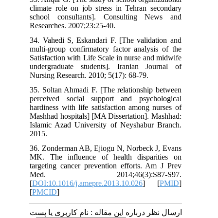
climate role on job stress in Tehran secondary
school consultants]. Consulting News and
Researches. 2007;23:25-40.
34. Vahedi S, Eskandari F. [The validation and
multi-group confirmatory factor analysis of the
Satisfaction with Life Scale in nurse and midwife
undergraduate students]. Iranian Journal of
Nursing Research. 2010; 5(17): 68-79.
35. Soltan Ahmadi F. [The relationship between
perceived social support and psychological
hardiness with life satisfaction among nurses of
Mashhad hospitals] [MA Dissertation]. Mashhad:
Islamic Azad University of Neyshabur Branch.
2015.
36. Zonderman AB, Ejiogu N, Norbeck J, Evans
MK. The influence of health disparities on
targeting cancer prevention efforts. Am J Prev
Med. 2014;46(3):S87-S97.
[
DOI:10.1016/j.amepre.2013.10.026
] [
PMID
]
[
PMCID
]
ارسال نظر درباره این مقاله : نام کاربری یا پست