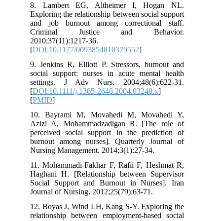
8. Lambert EG, Altheimer I, Hogan NL.
Exploring the relationship between social support
and job burnout among correctional staff.
Criminal Justice and Behavior.
2010;37(11):1217-36.
[
DOI:10.1177/0093854810379552
]
9. Jenkins R, Elliott P. Stressors, burnout and
social support: nurses in acute mental health
settings. J Adv Nurs. 2004;48(6):622-31.
[
DOI:10.1111/j.1365-2648.2004.03240.x
]
[
PMID
]
10. Bayrami M, Movahedi M, Movahedi Y,
Azizi A, Mohammadzadigan R. [The role of
perceived social support in the prediction of
burnout among nurses]. Quarterly Journal of
Nursing Management. 2014;3(1):27-34.
11. Mohammadi-Fakhar F, Rafii F, Heshmat R,
Haghani H. [Relationship between Supervisor
Social Support and Burnout in Nurses]. Iran
Journal of Nursing. 2012;25(79):63-71.
12. Boyas J, Wind LH, Kang S-Y. Exploring the
relationship between employment-based social