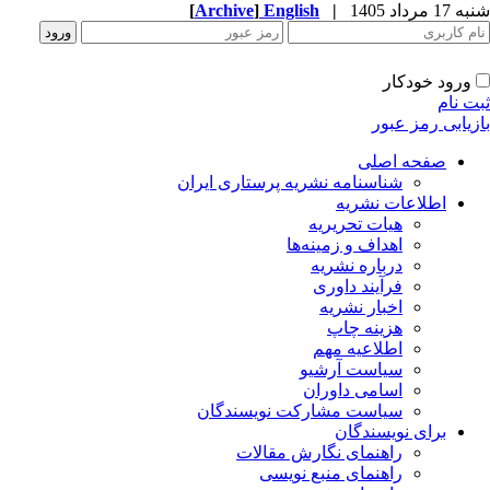
[
Archive
]
English
|
شنبه 17 مرداد 1405
ورود خودکار
ثبت نام
بازیابی رمز عبور
صفحه اصلی
شناسنامه نشریه پرستاری ایران
اطلاعات نشریه
هیات تحریریه
اهداف و زمینه‌ها
درباره نشریه
فرآیند داوری
اخبار نشریه
هزینه چاپ
اطلاعیه مهم
سیاست آرشیو
اسامی داوران
سیاست مشارکت نویسندگان
برای نویسندگان
راهنمای نگارش مقالات
راهنمای منبع نویسی