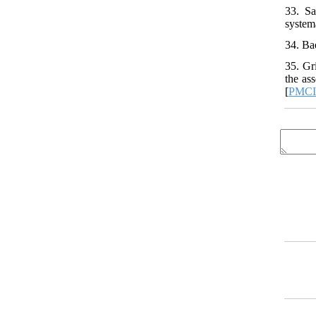
33. Sa
system
34. Ba
35. Gr
the as
[
PMC