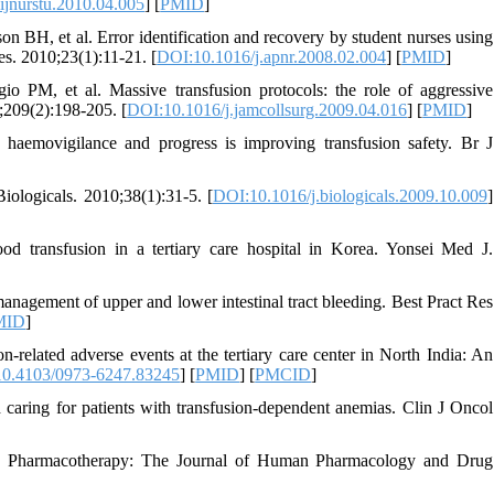
ijnurstu.2010.04.005
] [
PMID
]
H, et al. Error identification and recovery by student nurses using
es. 2010;23(1):11-21. [
DOI:10.1016/j.apnr.2008.02.004
] [
PMID
]
o PM, et al. Massive transfusion protocols: the role of aggressive
9;209(2):198-205. [
DOI:10.1016/j.jamcollsurg.2009.04.016
] [
PMID
]
emovigilance and progress is improving transfusion safety. Br J
Biologicals. 2010;38(1):31-5. [
DOI:10.1016/j.biologicals.2009.10.009
]
d transfusion in a tertiary care hospital in Korea. Yonsei Med J.
anagement of upper and lower intestinal tract bleeding. Best Pract Res
MID
]
lated adverse events at the tertiary care center in North India: An
0.4103/0973-6247.83245
] [
PMID
] [
PMCID
]
d caring for patients with transfusion-dependent anemias. Clin J Oncol
s. Pharmacotherapy: The Journal of Human Pharmacology and Drug