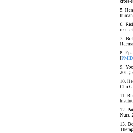
cross-
5. Hen
human 
6. Ris
resusc
7. Bol
Haemat
8. Eps
[
PMI
9. Yoo
2011;5
10. He
Clin G
11. Bh
institu
12. Pa
Nurs. 
13. Bo
Therap