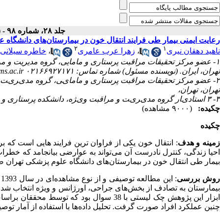
جلد ۲۸، شماره ۹۸ - ( اسفند ۱۳۹۴ )
رعایت ایمنی بیمار طی فرایند انتقال خون در بیمارستان‌های دانشگاه 
۲
۱
خاطره سیلانی
،
زهرا عرب عامری
،
ناهید دهقان نیری
عضو مرکز تحقیقات مراقبت پرستاری و مامایی، گروه مدیریت و مراق،
تهران، ایران. (نویسنده مسئول) شماره تماس: ۰۲۱۶۶۹۲۷۱۷۱ Email:dehghann@tums.ac.ir
ﻋﻀﻮ ﻣﺮﮐﺰ ﺗﺤﻘﯿﻘﺎت ﻣﺮاﻗﺒﺖ ﭘﺮﺳﺘﺎری و ﻣﺎﻣﺎیﯽ، ﮔﺮوه ﻣﺪیﺮیﺖ و ﻣﺮ
ﺗﻬﺮان، ﺗﻬﺮان،
۳- ۳ اﺳﺘﺎدیﺎر ﮔﺮوه ﻣﺪیﺮیﺖ و ﻣﺮاﻗﺒﺖ ویﮋه، داﻧﺸﮑﺪه ﭘﺮﺳﺘﺎری و ﻣﺎﻣﺎیﯽ، داﻧﺸﮕﺎه ﻋﻠﻮم ﭘﺰﺷﮑﯽ ﺗﻬﺮان، ﺗﻬﺮان، ایﺮان
چکیده:
(۹۰۰۰ مشاهده)
چکیده
مینه و هدف
انتقال خون یکی از فراوان ترین فرایند هایی است که برا
احیا زندگی، کنترل نادرست آن می‌تواند به عوارضی بیانجامد که خطرات
بیمار طی انتقال خون در بیمارستان‌های دانشگاه علوم پزشکی تهرا.
وش بررسی
ا
بیمارستان به تصادف از بخش‌های جراحی، اورژانس و ویژه انتخاب شدند.
ابزار این پژوهش چک لیستی با 38 سوال بود که
چنین عملکرد افراد صورت گرفت. تحلیل داده‌ها با استفاده از آمار توصی