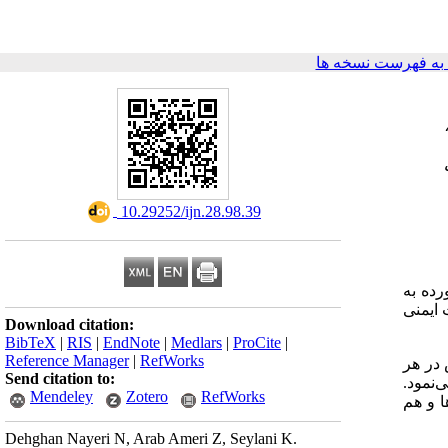
ه فهرست نسخه ها
‎ 10.29252/ijn.28.98.39
: ه به
 ایمنی
Download citation:
BibTeX
|
RIS
|
EndNote
|
Medlars
|
ProCite
|
Reference Manager
|
RefWorks
: پس در هر
Send citation to:
ی‌نمود
Mendeley
Zotero
RefWorks
‌ها و هم
Dehghan Nayeri N, Arab Ameri Z, Seylani K.