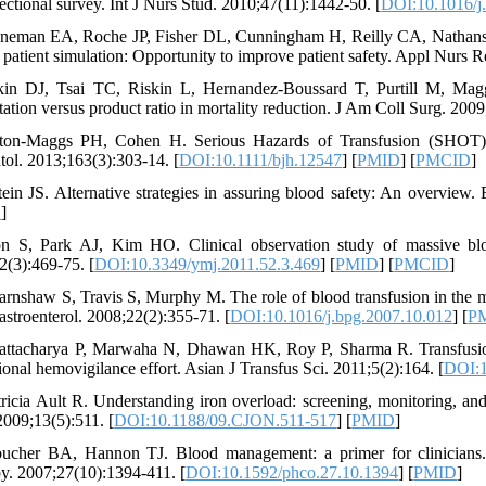
sectional survey. Int J Nurs Stud. 2010;47(11):1442-50. [
DOI:10.1016/j.
neman EA, Roche JP, Fisher DL, Cunningham H, Reilly CA, Nathanson B
patient simulation: Opportunity to improve patient safety. Appl Nurs R
kin DJ, Tsai TC, Riskin L, Hernandez-Boussard T, Purtill M, Maggi
itation versus product ratio in mortality reduction. J Am Coll Surg. 200
ton‐Maggs PH, Cohen H. Serious Hazards of Transfusion (SHOT) ha
ol. 2013;163(3):303-14. [
DOI:10.1111/bjh.12547
] [
PMID
] [
PMCID
]
tein JS. Alternative strategies in assuring blood safety: An overview. 
D
]
n S, Park AJ, Kim HO. Clinical observation study of massive bloo
2(3):469-75. [
DOI:10.3349/ymj.2011.52.3.469
] [
PMID
] [
PMCID
]
arnshaw S, Travis S, Murphy M. The role of blood transfusion in the m
astroenterol. 2008;22(2):355-71. [
DOI:10.1016/j.bpg.2007.10.012
] [
P
attacharya P, Marwaha N, Dhawan HK, Roy P, Sharma R. Transfusion-re
tional hemovigilance effort. Asian J Transfus Sci. 2011;5(2):164. [
DOI:1
tricia Ault R. Understanding iron overload: screening, monitoring, an
2009;13(5):511. [
DOI:10.1188/09.CJON.511-517
] [
PMID
]
ucher BA, Hannon TJ. Blood management: a primer for clinician
y. 2007;27(10):1394-411. [
DOI:10.1592/phco.27.10.1394
] [
PMID
]