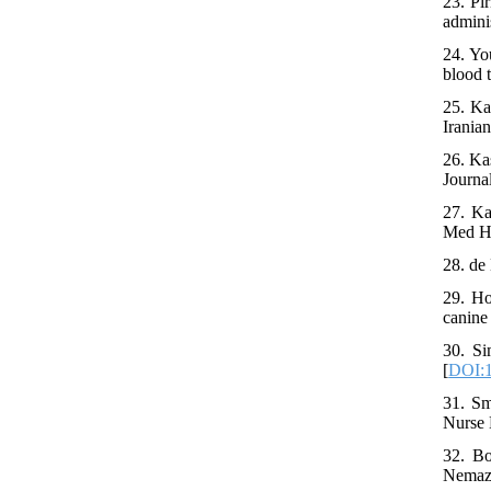
23. Pi
admini
24. Yo
blood 
25. Ka
Irania
26. Ka
Journa
27. Ka
Med He
28. de
29. Ho
canine 
30. Si
[
DOI:1
31. Sm
Nurse 
32. Bo
Nemaze