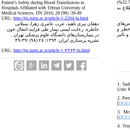
: یافته‌های این مطالعه نشان داد که ایمنی بیمار قبل از تزریق تنها در کمتر از یک پنجم (19.2%) و حین تزریق تقریبا در یک سوم موارد (32.7%)
Patient’s Safety during Blood Transfusions in
ضه و اطلاع به
Hospitals Affiliated with Tehran University of
Medical Sciences. IJN 2016; 28 (98) :39-49
URL:
http://ijn.iums.ac.ir/article-1-2264-fa.html
: ‌های
دهقان نیری ناهید، عرب عامری زهرا، سیلانی
 خطر و
خاطره. رعایت ایمنی بیمار طی فرایند انتقال خون
 تاثیر
در بیمارستان‌های دانشگاه علوم پزشکی تهران .
نشریه پرستاری ایران. ۱۳۹۴; ۲۸ (۹۸) :۳۹-۴۹
URL:
http://ijn.iums.ac.ir/article-۱-۲۲۶۴-fa.html
1. Sad
Univ M
2. Pre
[
DOI:
3. Mc
[
DOI:1
4. Ten