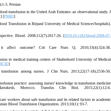
:1-3. Persian
ood transfusion in the United Arab Emirates: an observational study. J
x
] [
PMID
]
ood Transfusion in Birjand University of Medical Sciences'hospitals].
rspective. Blood. 2008;112(7):2617-26. [
DOI:10.1182/blood-2008-07-
 it affect outcome? Crit Care Nurs Q. 2010;33(4):324-38.
sion in medical training centers of Shahrekord University of Medical
MCID
]
ansfusion among nurses. J Clin Nurs. 2013;22(17-18):2536-50.
sfusion practice: assessing nurses' knowledge in transfusion medicine
esh, Morocco. Transfus Clin Biol. 2015;22(1):12-6.
are workers about safe transfusion and its related factors in academic
ranian Blood Transfusion Organization. 2013;10(1): 93-7.