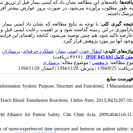
افته‌ها
پزشک داشتند.
تیجه گیری کلی
با توجه به نتایج مطالعه که نشان داد ایمنی بیمار 
بازآموزی در این زمینه گذاشته شود و بر اهمیت رعایت ایمنی قبل و
عارضه تاکید شود. هم چنین توصیه می‌شود، کتابچه راهنمای این فرآین
وجود آنها نیز مورد پژوهش قرار گیرد.
پرستاران
،
عملکرد حرفه‌ای
،
ایمنی بیمار
،
انتقال خون
واژه‌های کلیدی:
(۳۶۶۶ دریافت)
[PDF 845 kb]
متن کامل
نوع مطالعه:
پژوهشي
| موضوع مقاله:
پرستاری
دریافت: 1394/8/25 | پذیرش: 1394/11/28 | انتشار: 1394/11/28
فهرست منابع
nformation System: Purpose, Structure and Functions]. J Mazandaran
o Teach Blood Transfusion Reactions. J Infus Nurs. 2013;36(3):207-10.
liance for Patient Safety. Clin Chim Acta. 2009;404(1):6-11.
of nurse-experienced time pressure and burnout on patient safety: a