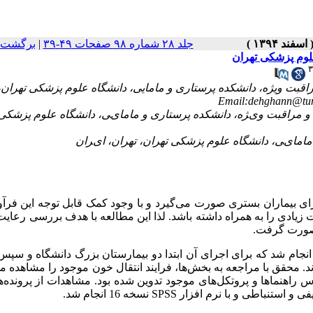
برگشت ب
|
جلد ۲۸ شماره ۹۸ صفحات ۴۹-۳۹
علوم پزشکی تهران
۳
۱- بت ویژه، دانشکده پرستاری و مامایی، دانشگاه علوم پزشکی تهران
۲- اﻗﺒﺖ ویﮋه، داﻧﺸﮑﺪه ﭘﺮﺳﺘﺎری و ﻣﺎﻣﺎیﯽ، داﻧﺸﮕﺎه ﻋﻠﻮم ﭘﺰﺷﮑﯽ
ی بیماران بستری صورت می‌گیرد و با وجود کمک قابل توجه این فرآورد
 زیادی را به همراه داشته باشد. لذا این مطالعه با هدف بررسی رعایت
ن صورت گرفت
ین مطالعه توصیفی و از نوع مشاهده‌ای در سال 1393 انجام شد که برای اجرای آن ابتدا دو بیمارستان بزرگ دانشگاه و س
. محقق با مراجعه به بخش‌ها، فرایند انتقال خون موجود را مشاهده م
 توسط محققان براساس راهنماها و پروتکل‌های موجود تدوین شده بود. مشاهدات از پرونده
نسخه 16 انجام شد.
SPSS
فی و استنباطی و با نرم افزار