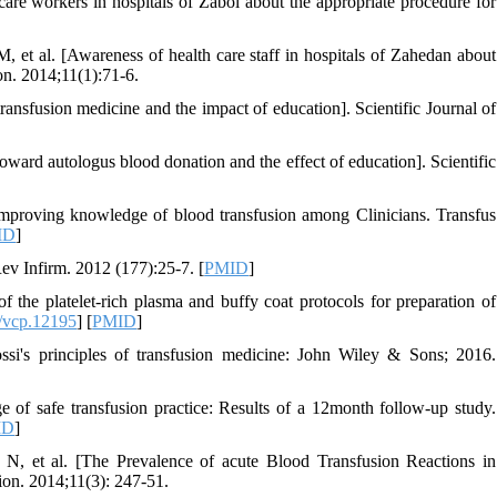
e workers in hospitals of Zabol about the appropriate procedure for
 et al. [Awareness of health care staff in hospitals of Zahedan about
on. 2014;11(1):71-6.
ransfusion medicine and the impact of education]. Scientific Journal of
oward autologus blood donation and the effect of education]. Scientific
improving knowledge of blood transfusion among Clinicians. Transfus
ID
]
Rev Infirm. 2012 (177):25-7. [
PMID
]
he platelet‐rich plasma and buffy coat protocols for preparation of
/vcp.12195
] [
PMID
]
's principles of transfusion medicine: John Wiley & Sons; 2016.
e of safe transfusion practice: Results of a 12month follow-up study.
ID
]
 et al. [The Prevalence of acute Blood Transfusion Reactions in
ion. 2014;11(3): 247-51.