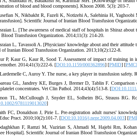
ri A, Shahdadi H, Badakhsh M, Karimfar MH. [Knowledge of health car
stration of blood and blood components]. Khoon 2008. 5(3): 203-7.
usefian N, Nikbakht R, Fazeli K, Notizehi A, Salehinia H, Yaghoobi M,
transfusion]. Scientific Journal of Iranian Blood Transfusion Organizati
sraian L. [The awareness of medical staff of hospitals in Shiraz about t
n Blood Transfusion Organization. 2014;11(3): 214-20.
sraian L, Tavassoli A. [Physicians' knowledge about and their attitude t
l of Iranian Blood Transfusion Organization. 2013;10(2):122-8.
ur P, Kaur G, Kaur R, Sood T. Assessment of impact of training in 
mother. 2014;41(3):222-6. [
DOI:10.1159/000362896
] [
PMID
] [
PMC
 Lardemelle C, Auroy Y. The nurse, a key player in transfusion safety. 
areau GL, Jandrey KE, Burges J, Bremer D, Tablin F. Comparison of t
platelet concentrates. Vet Clin Pathol. 2014;43(4):513-8. [
DOI:10.1111
mon TL, McCullough J, Snyder EL, Solheim BG, Strauss RG. Rossi
0.1002/9781119013020
]
ith FC, Donaldson J, Pirie L. Pre-registration adult nurses' knowledg
Educ Pract. 2010;10(2):101-7. [
DOI:10.1016/j.nepr.2009.04.003
] [
PM
daghkhan F, Ramzi M, Vazirian S, Ahmadi M, Hajebi Rm, Kohan N,
e Hospital]. Scientific Journal of Iranian Blood Transfusion Organizat