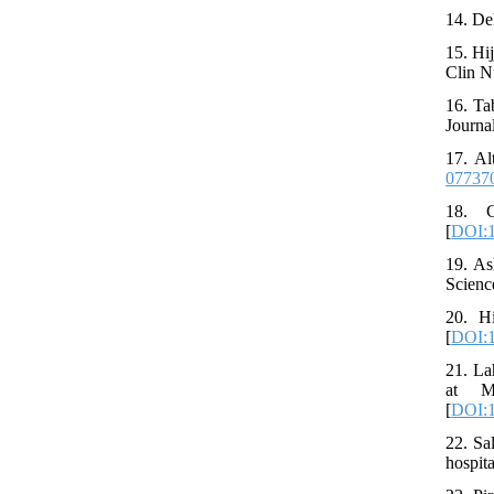
14. De
15. Hi
Clin N
16. Ta
Journa
17. Al
07737
18. C
[
DOI:
19. As
Scienc
20. H
[
DOI:1
21. La
at M
[
DOI:1
22. Sa
hospit