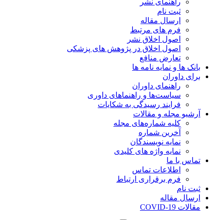
راهنمای نشر
ثبت نام
ارسال مقاله
فرم های مرتبط
اصول اخلاق نشر
اصول اخلاق در پژوهش های پزشکی
تعارض منافع
بانک ها و نمایه نامه ها
برای داوران
راهنمای داوران
سیاست‌ها و راهنماهای داوری
فرایند رسیدگی به شکایات
آرشیو مجله و مقالات
کلیه شماره‌های مجله
آخرین شماره
نمایه نویسندگان
نمایه واژه های کلیدی
تماس با ما
اطلاعات تماس
فرم برقراری ارتباط
ثبت نام
ارسال مقاله
مقالات COVID-19