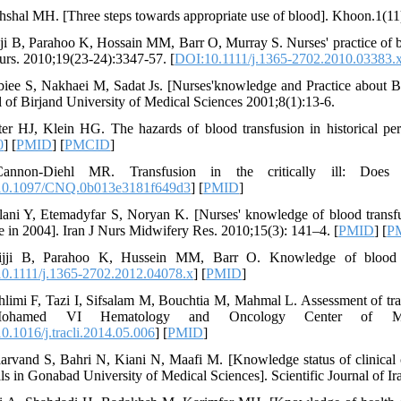
hshal MH. [Three steps towards appropriate use of blood]. Khoon.1(11)
jji B, Parahoo K, Hossain MM, Barr O, Murray S. Nurses' practice of bl
urs. 2010;19(23‐24):3347-57. [
DOI:10.1111/j.1365-2702.2010.03383.
biee S, Nakhaei M, Sadat Js. [Nurses'knowledge and Practice about Bl
l of Birjand University of Medical Sciences 2001;8(1):13-6.
ter HJ, Klein HG. The hazards of blood transfusion in historical pe
0
] [
PMID
] [
PMCID
]
annon-Diehl MR. Transfusion in the critically ill: Does
10.1097/CNQ.0b013e3181f649d3
] [
PMID
]
lani Y, Etemadyfar S, Noryan K. [Nurses' knowledge of blood transfu
e in 2004]. Iran J Nurs Midwifery Res. 2010;15(3): 141–4. [
PMID
] [
P
ijji B, Parahoo K, Hussein MM, Barr O. Knowledge of blood tr
0.1111/j.1365-2702.2012.04078.x
] [
PMID
]
hlimi F, Tazi I, Sifsalam M, Bouchtia M, Mahmal L. Assessment of tran
ohamed VI Hematology and Oncology Center of Marrak
0.1016/j.tracli.2014.05.006
] [
PMID
]
larvand S, Bahri N, Kiani N, Maafi M. [Knowledge status of clinical c
als in Gonabad University of Medical Sciences]. Scientific Journal of I