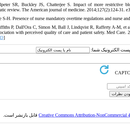
lpeter SR, Buckley JS, Chatterjee S. Impact of more restrictive blo
atic review. The American journal of medicine. 2014;127(2):124-31. e3
e S-H. Presence of nurse mandatory overtime regulations and nurse an
iffiths P, Dall'Ora C, Simon M, Ball J, Lindqvist R, Rafferty A-M, et a
sociation with perceived quality of care and patient safety. Med Care. 
ID
]
یا پست الکترونیک شما
قابل بازنشر است.
Creative Commons Attribution-NonCommercial 4.0