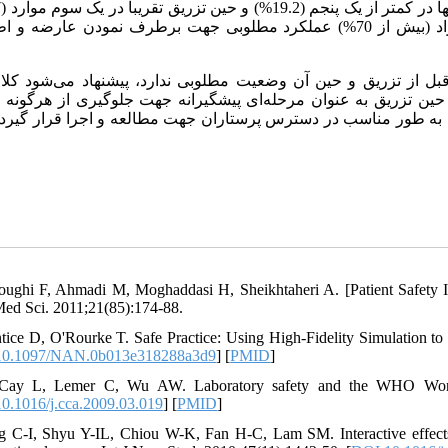
به طور مطلوب برآورده می‌شود. در صورت بروز عوارض بیشتر افراد (بیش از 70%) عملکرد مطلوبی جهت برطرف نمودن عار
قبل از تزریق و حین آن وضعیت مطلوبی ندارد، پیشنهاد می‌شود کلاس
 حین تزریق به عنوان مرحله‌ای پیشگیرانه جهت جلوگیری از هرگونه
د به طور مناسب در دسترس پرستاران جهت مطالعه و اجرا قرار گیرد و
oughi F, Ahmadi M, Moghaddasi H, Sheikhtaheri A. [Patient Safety I
ed Sci. 2011;21(85):174-88.
ntice D, O'Rourke T. Safe Practice: Using High-Fidelity Simulation t
10.1097/NAN.0b013e318288a3d9
] [
PMID
]
Cay L, Lemer C, Wu AW. Laboratory safety and the WHO World Al
0.1016/j.cca.2009.03.019
] [
PMID
]
g C-I, Shyu Y-IL, Chiou W-K, Fan H-C, Lam SM. Interactive effects 