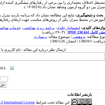
مستقل اختلاف معنی­داری را بین برخی از رفتارهای پیشگیری کننده ازلیشم
منزل بین دو گروه آزمون وشاهد نشان داد (001/0 P< ).
بحث و نتیجه­گیری:
نتایج این مطالعه نشان داد که برنامه بازدید منزل 
آموزش در محیط منزل، یکی از روش‌های مناسب جهت ارتقای رفتارهای 
واژه‌های کلیدی:
لیشمانیاز جلدی
،
برنامه ریزی بهداشتی
،
خدمات بهداشت
متن کامل
[PDF 238 kb]
(۲۹۰۳ دریافت)
نوع مطالعه:
پژوهشي
| موضوع مقاله:
پرستاری
دریافت: 1386/9/5 | انتشار: 1386/1/26
ارسال نظر درباره این مقاله : نام کاربری ی
بازنشر اطلاعات
این مقاله تحت شرایط
 International License