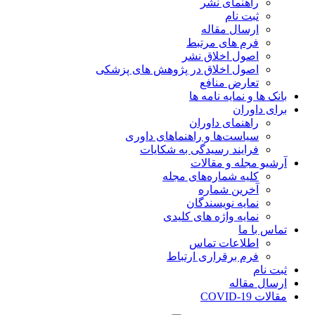
راهنمای نشر
ثبت نام
ارسال مقاله
فرم های مرتبط
اصول اخلاق نشر
اصول اخلاق در پژوهش های پزشکی
تعارض منافع
بانک ها و نمایه نامه ها
برای داوران
راهنمای داوران
سیاست‌ها و راهنماهای داوری
فرایند رسیدگی به شکایات
آرشیو مجله و مقالات
کلیه شماره‌های مجله
آخرین شماره
نمایه نویسندگان
نمایه واژه های کلیدی
تماس با ما
اطلاعات تماس
فرم برقراری ارتباط
ثبت نام
ارسال مقاله
مقالات COVID-19