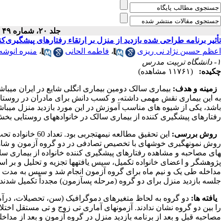
جلد ۲۰، شماره ۴۹ - ( ۱-۱۳۸۶ )
تأثیر برنامه طراحی شده بازدید از منزل بر ارتقاء رفتارهای پیشگیری‌کن
اعظم حسین نژاد نی ریزی
،
فاطمه الحانی
،
منیره انوشه
۱- دانشگاه تربیت مدرس
چکیده:
(۱۱۷۶۱ مشاهده)
زمینه و هدف:
بیماری سالک دومین بیماری انگلی شایع در ایران می­باش
به این بیماری نقش مهمی داشته، و کسب دانش برای مادران در روستاه
باشد، یکی از شیوه های مناسب آموزش در این مورد بازدید منزل می­باشد
رفتارهای پیشگیری کننده از بیماری سالک در خانواده­های روستایی بخش ت
روش بررسی:
وش نمونه­گیری خوشه­ای با تخصیص تصادفی در دو گروه آزمون و شاهد
جلسه بازدید منزل برای دو گروه (مرحله پس­آزمون) مجدداً تکمیل شدند.
یافته ها:
دو گروه به لحاظ متغیرهای دموگرافیک (سن، تحصیلات، درآمد
را بین دو گروه نشان ندادند. آزمون­های آماری تی زوج و تی مستقل اختل