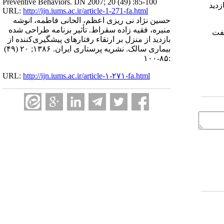
Preventive Behaviors. IJN 2007; 20 (49) :85-100
زدید
URL:
http://ijn.iums.ac.ir/article-1-271-fa.html
حسین نژاد نی ریزی اعظم، الحانی فاطمه، انوشه
منیره، فقیه زاده سقراط. تأثیر برنامه طراحی شده
گفت
بازدید از منزل بر ارتقاء رفتارهای پیشگیری‌کننده از
بیماری سالک. نشریه پرستاری ایران. ۱۳۸۶; ۲۰ (۴۹)
:۸۵-۱۰۰
URL:
http://ijn.iums.ac.ir/article-۱-۲۷۱-fa.html