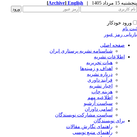
پنجشنبه 15 مرداد 1405
|
English
]
Archive
[
ورود خودکار
ثبت نام
بازیابی رمز عبور
صفحه اصلی
شناسنامه نشریه پرستاری ایران
اطلاعات نشریه
هیات تحریریه
اهداف و زمینه‌ها
درباره نشریه
فرآیند داوری
اخبار نشریه
هزینه چاپ
اطلاعیه مهم
سیاست آرشیو
اسامی داوران
سیاست مشارکت نویسندگان
برای نویسندگان
راهنمای نگارش مقالات
راهنمای منبع نویسی