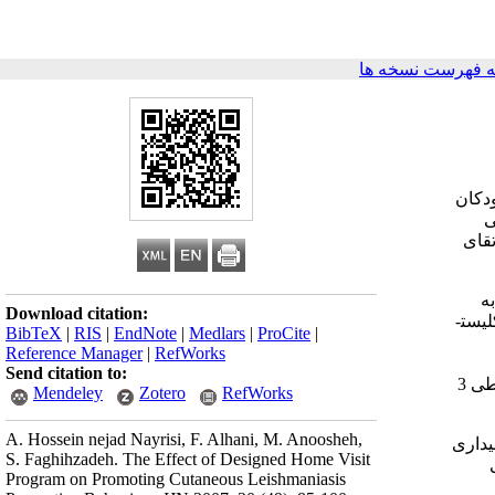
 فهرست نسخه ها
ودکان
ی
تقای
– 6 ساله بودند به
Download citation:
یست­
BibTeX
|
RIS
|
EndNote
|
Medlars
|
ProCite
|
Reference Manager
|
RefWorks
Send citation to:
مداخله طی یک و نیم ماه برای گروه آزمون انجام شد و سپس به مدت یک و نیم ماه مداخله­ای در گروه آزمون انجام نشد، کلیه ابزارهای فوق طی 3
Mendeley
Zotero
RefWorks
A. Hossein nejad Nayrisi, F. Alhani, M. Anoosheh,
­داری
S. Faghihzadeh. The Effect of Designed Home Visit
Program on Promoting Cutaneous Leishmaniasis