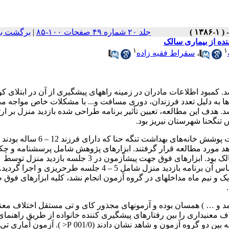
جلد ۲۰ شماره ۴۹ صفحات ۱۰۰-۸۵
|
برگشت به
نده از بیماری سالک
۱
۱
،
سقراط فقیه زاده
د. کمبود اطلاعات مادران در زمینه راه­های پیشگیری از آن در ابتلای ک
ا به دلیل تعدد فرزندان، دوری مسافت و... با مشکلات خاص مواجه م
. هدف این مطالعه، تعیین تأثیر برنامه طراحی شده بازدید منزل بر ار
نگ­حنا شهرستان نی­ریز بود.
این تحقیق مطالعه نیمه­تجربی بود. تعداد 60 خانواده تحت پوشش خانه‌های بهداشت تنگه حنا که دارای فرزند 12 
 مورد مطالعه قرار گرفتند. ابزارهای پژوهش شامل پرسشنامه و چک­ل
های مصاحبه­ و مشاهده­ رفتارهای پیشگیری کننده خانواده از بیماری سالک بود. ابزارهای فوق جهت پیش­آزمون در 3 جلسه بازدید منزل توسط
پژوهشگر و اعضای خانواده تکمیل، سپس یافته­ها تجزیه و تحلیل و بر اساس آن برنامه بازدید منزل شامل 5 – 4 جلسه طرح­ریزی و اجرا گردید.
 و … ) همسان بوده و آزمون­های مجذور کای و تی مستقل اختلاف معنی
اف معنی­داری را بین رفتارهای پیشگیری کننده خانواده از طریق راهنمای
مصاحبه قبل و بعد از برنامه بازدید منزل در گروه آزمون و بعد از مداخله بین دو گروه آزمون و شاهد نشان دادند (001/0 P< ). آزمون­ آماری تی