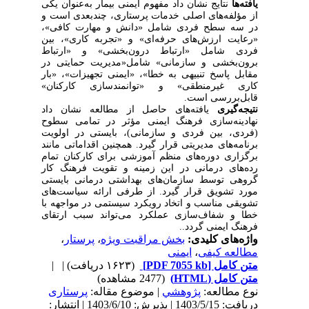
یافته‌ها
نتایج نشان داد مفهوم ایمنی بیمار به‌عنوان یکی
از مؤلفه‌های اصلی خدمات پرستاری، چندبعدی است و
در سه سطح فردی شامل «دانش و مهارت کافی»،
«رعایت ارزش‌های حرفه‌ای» و «تجربه کاری»، بین
فردی شامل «ارتباط درون‌بخشی» و «ارتباط
برون‌بخشی و سازمانی» شامل«مدیریت حمایتی در
مقابل پاسخ تنبیهی به خطا»، «ایمنی تجهیزات»، «بار
کاری غیرمنطقی» و «توانمندسازی کارکنان»
قابل‌بررسی است.
نتیجه‌گیری
یافته‌های حاصل از مطالعه نشان داد
نهادینه‌سازی فرهنگ ایمنی مؤثر در تمامی سطوح
(فردی، بین فردی و سازمانی)، بایستی در اولویت
برنامه‌های مدیریتی قرار گیرد. همچنین اقداماتی مانند
برگزاری دوره‌های منظم آموزشی برای کارکنان تمام
رده‌های درمانی در این زمینه و تقویت فرهنگ کار
گروهی توسط سازمان‌های بهداشتی درمانی بایستی
مورد تشویق قرار گیرد. از طرفی ارائه سیاست‌های
تشویقی مناسب و اتخاد رویکرد سیستمی در مواجهه با
خطا و شفاف‌سازی عملکرد می‌تواند سبب ارتقای
فرهنگ ایمنی گردد..
واژه‌های کلیدی:
بخش مراقبت ویژه
،
پرستار
،
مطالعه کیفی
،
ایمنی
متن کامل
[PDF 7055 kb]
(۱۶۲۳ دریافت)
| |
متن کامل (HTML)
(2477 مشاهده)
نوع مطالعه:
پژوهشي
| موضوع مقاله:
پرستاری
دریافت: 1403/5/15 | پذیرش: 1403/6/10 | انتشار: