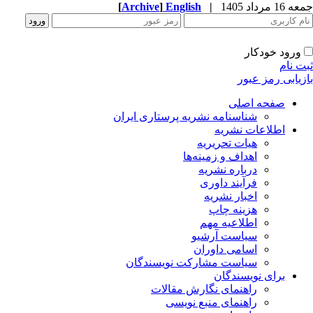
1 مرداد 1405
|
English
]
Archive
[
ورود خودکار
ت نام
زیابی رمز عبور
صفحه اصلی
شناسنامه نشریه پرستاری ایران
اطلاعات نشریه
هیات تحریریه
اهداف و زمینه‌ها
درباره نشریه
فرآیند داوری
اخبار نشریه
هزینه چاپ
اطلاعیه مهم
سیاست آرشیو
اسامی داوران
سیاست مشارکت نویسندگان
برای نویسندگان
راهنمای نگارش مقالات
راهنمای منبع نویسی