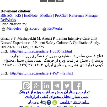
Download citation:
BibTeX
|
RIS
|
EndNote
|
Medlars
|
ProCite
|
Reference Manager
|
RefWorks
Send citation to:
Mendeley
Zotero
RefWorks
Ghazi S F, Mashayekhi M, Asgari P. Iranian Intensive Care Unit
Nurses' Experience of Patient Safety Culture: A Qualitative Study.
IJN 2024; 37 (149) :210-225
URL:
http://ijn.iums.ac.ir/article-1-3830-fa.html
فتاح قاضی سامرند، مشایخی مهرزاد، عسگری پروانه. تجارب
پرستاران بخش مراقبت ویژه از فرهنگ ایمنی بیمار: تحلیل محتوای
کیفی قراردادی. نشریه پرستاری ایران. ۱۴۰۳; ۳۷ (۱۴۹) :۲۱۰-۲۲۵
URL:
http://ijn.iums.ac.ir/article-۱-۳۸۳۰-fa.html
تجارب پرستاران بخش مراقبت ویژه از فرهنگ
ایمنی بیمار: تحلیل محتوای کیفی قراردادی
۱
سامرند فتاح قاضی
،
مهرزاد
۳
۲