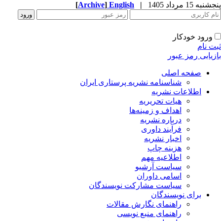
به 15 مرداد 1405
|
English
]
Archive
[
ورود خودکار
ت نام
زیابی رمز عبور
صفحه اصلی
شناسنامه نشریه پرستاری ایران
اطلاعات نشریه
هیات تحریریه
اهداف و زمینه‌ها
درباره نشریه
فرآیند داوری
اخبار نشریه
هزینه چاپ
اطلاعیه مهم
سیاست آرشیو
اسامی داوران
سیاست مشارکت نویسندگان
برای نویسندگان
راهنمای نگارش مقالات
راهنمای منبع نویسی