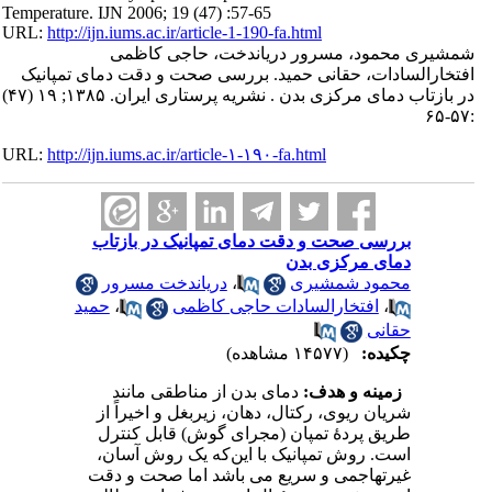
Temperature. IJN 2006; 19 (47) :57-65
URL:
http://ijn.iums.ac.ir/article-1-190-fa.html
شمشیری محمود، مسرور دریاندخت، حاجی کاظمی
افتخارالسادات، حقانی حمید. بررسی صحت و دقت دمای تمپانیک
در بازتاب دمای مرکزی بدن . نشریه پرستاری ایران. ۱۳۸۵; ۱۹ (۴۷)
:۵۷-۶۵
URL:
http://ijn.iums.ac.ir/article-۱-۱۹۰-fa.html
بررسی صحت و دقت دمای تمپانیک در بازتاب
دمای مرکزی بدن
محمود شمشیری
،
دریاندخت مسرور
،
افتخارالسادات حاجی کاظمی
،
حمید
حقانی
چکیده:
(۱۴۵۷۷ مشاهده)
زمینه و هدف:
دمای بدن از مناطقی مانند
شریان ریوی، رکتال، دهان، زیربغل و اخیراً از
طریق پردۀ تمپان (مجرای گوش) قابل کنترل
است. روش تمپانیک با این‌که یک روش آسان،
غیرتهاجمی و سریع می باشد اما صحت و دقت