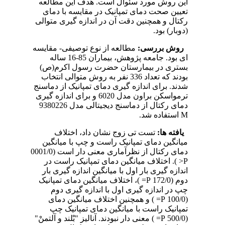
این روش مورد سئوال است. هدف این مطالعه
تعیین صحت دمای تمپانیک در مقایسه با دمای
رکتال و همچنین دقت آن در اندازه گیری متوالی
(دوبار) بود.
روش بررسی:
مطالعه از نوع توصیفی- مقایسه
ای بود. جامعه پژوهش، بیماران 85-16 ساله
بستری در بیمارستان حضرت رسول اکرم(ص)
بودند که تعداد 336 نفر به روش متوالی انتخاب
شدند. برای اندازه گیری دمای تمپانیک از دماسنج
ترمواسکن براون مدل 6020 و برای اندازه گیری
دمای رکتال از دماسنج دیجیتالی مدل 9380226
M استفاده شد.
یافته ها:
تست تی زوج نشان داد، اختلاف
میانگین دمای تمپانیک راست و چپ با میانگین
دمای رکتال از نظرآماری معنی دار است (0001/0
P< ). اختلاف میانگین دمای تمپانیک راست در
اندازه گیری بار اول با میانگین اندازه گیری بار
دوم (172/0 P= )، اختلاف میانگین دمای تمپانیک
چپ در اندازه گیری اول با اندازه گیری دوم
(100/0 P= ) و همچنین اختلاف میانگین دمای
تمپانیک راست با میانگین دمای تمپانیک چپ
(500/0 P= ) معنی دار نبودند. آنالیز "بْلند و آلتمنْ"