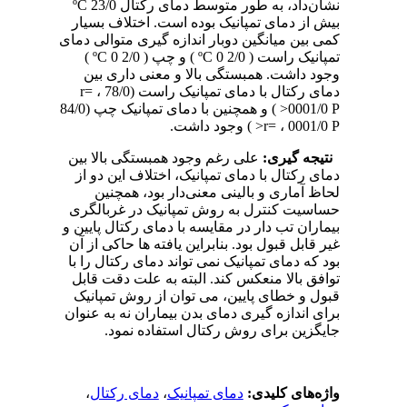
نشان‌داد، به طور متوسط دمای رکتال ºC 23/0
بیش از دمای تمپانیک بوده است. اختلاف بسیار
کمی بین میانگین دوبار اندازه گیری متوالی دمای
تمپانیک راست ( ºC 0 2/0 ) و چپ ( ºC 0 2/0 )
وجود داشت. همبستگی بالا و معنی داری بین
دمای رکتال با دمای تمپانیک راست (78/0 r= ،
0001/0 P< ) و همچنین با دمای تمپانیک چپ (84/0
r= ، 0001/0 P< ) وجود داشت.
نتیجه گیری:
علی رغم وجود همبستگی بالا بین
دمای رکتال با دمای تمپانیک، اختلاف این دو از
لحاظ آماری و بالینی معنی‌دار بود، همچنین
حساسیت کنترل به روش تمپانیک در غربالگری
بیماران تب دار در مقایسه با دمای رکتال پایین و
غیر قابل قبول بود. بنابراین یافته ها حاکی از آن
بود که دمای تمپانیک نمی تواند دمای رکتال را با
توافق بالا منعکس کند. البته به علت دقت قابل
قبول و خطای پایین، می توان از روش تمپانیک
برای اندازه گیری دمای بدن بیماران نه به عنوان
جایگزین برای روش رکتال استفاده نمود.
واژه‌های کلیدی:
دمای تمپانیک
،
دمای رکتال
،