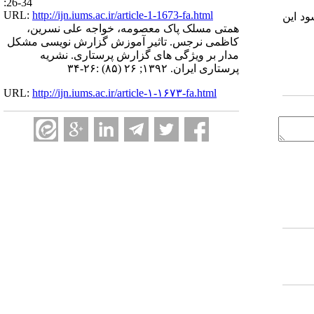
:26-34
URL:
http://ijn.iums.ac.ir/article-1-1673-fa.html
ود این
همتی مسلک پاک معصومه، خواجه علی نسرین،
کاظمی نرجس. تاثیر آموزش گزارش نویسی مشکل
مدار بر ویژگی های گزارش پرستاری. نشریه
پرستاری ایران. ۱۳۹۲; ۲۶ (۸۵) :۲۶-۳۴
URL:
http://ijn.iums.ac.ir/article-۱-۱۶۷۳-fa.html