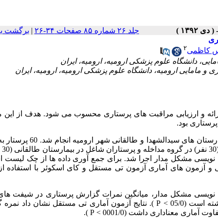
جلد ۲۶ شماره ۸۵ صفحات ۳۴-۲۶
|
برگشت به
ری
۲
 کاظمی
ائه و ارزیابی مراقبت های پرستاری محسوب می شود. هدف از این م
رستاری بود.
این مطالعه نیمه تجربی، روی پرستاران شاغل در بیمارستان های سیدالشهدا
در دسترس انت
نویسی مشکل مدار اجرا شد. برای جمع آوری داده ها از چک لیست اس
ش نویسی مشکل مدار، میانگین نمرات گزارش پرستاری در شیفت های
عصر و شب بین دو گروه کنترل و مداخله اختلاف معناداری وجود داشته است (05/0 > P ). نتایج آزمون آماری تی مستقل نشان
ری معناداری داشت (0001/0 > P ).