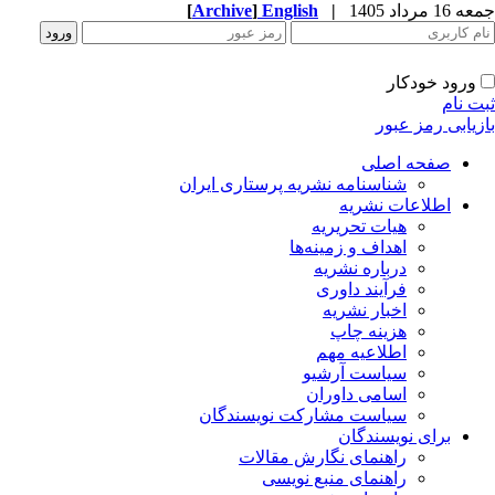
جمعه 16 مرداد 1405
|
English
]
Archive
[
ورود خودکار
ثبت نام
بازیابی رمز عبور
صفحه اصلی
شناسنامه نشریه پرستاری ایران
اطلاعات نشریه
هیات تحریریه
اهداف و زمینه‌ها
درباره نشریه
فرآیند داوری
اخبار نشریه
هزینه چاپ
اطلاعیه مهم
سیاست آرشیو
اسامی داوران
سیاست مشارکت نویسندگان
برای نویسندگان
راهنمای نگارش مقالات
راهنمای منبع نویسی