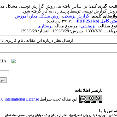
تیجه گیری کلی:
بر اساس یافته ها، روش گزارش نویسی مشکل مدار ت
روش گزارش نویسی توسط پرستاران به کار گرفته شود.
واژه‌های کلیدی:
گزارش پزشکی
،
روش مشکل مدار
،
آموزش
متن کامل
[PDF 251 kb]
(۳۷۹۷ دریافت)
نوع مطالعه:
پژوهشي
| موضوع مقاله:
پرستاری
دریافت: 1393/3/28 | پذیرش: 1393/3/28 | انتشار: 1393/3/28
ارسال نظر درباره این مقاله : نام کاربری ی
بازنشر اطلاعات
این مقاله تحت شرایط
 International License
تماس با ما
نشانی : تهران، خیابان ولی عصر(عج)، بالاتر از میدان ونک، خیابان رشید یاسمی،ساختمان