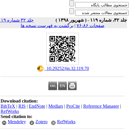
۳۲، شماره ۱۱۹ - ( شهریور ۱۳۹۸
جلد ۳۲ شماره ۱۱۹
برگشت به فهرست نسخه ها
|
صفحات ۸۶-۷۶
‎ 10.29252/ijn.32.119.70
Download citation:
BibTeX
|
RIS
|
EndNote
|
Medlars
|
ProCite
|
Reference Manager
|
RefWorks
Send citation to:
Mendeley
Zotero
RefWorks