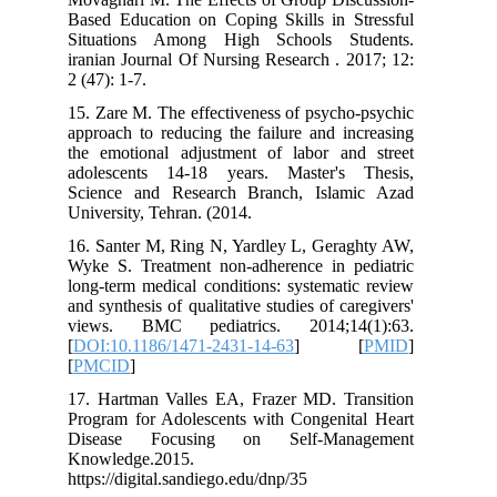
Based Education on Coping Skills in Stressful
Situations Among High Schools Students.
iranian Journal Of Nursing Research . 2017; 12:
2 (47): 1-7.
15. Zare M. The effectiveness of psycho-psychic
approach to reducing the failure and increasing
the emotional adjustment of labor and street
adolescents 14-18 years. Master's Thesis,
Science and Research Branch, Islamic Azad
University, Tehran. (2014.
16. Santer M, Ring N, Yardley L, Geraghty AW,
Wyke S. Treatment non-adherence in pediatric
long-term medical conditions: systematic review
and synthesis of qualitative studies of caregivers'
views. BMC pediatrics. 2014;14(1):63.
[
DOI:10.1186/1471-2431-14-63
] [
PMID
]
[
PMCID
]
17. Hartman Valles EA, Frazer MD. Transition
Program for Adolescents with Congenital Heart
Disease Focusing on Self-Management
Knowledge.2015.
https://digital.sandiego.edu/dnp/35