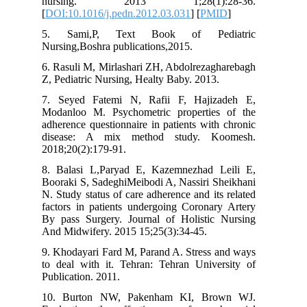
nursing. 2013 1;28(1):28-36.
[
DOI:10.1016/j.pedn.2012.03.031
] [
PMID
]
5. Sami,P, Text Book of Pediatric
Nursing,Boshra publications,2015.
6. Rasuli M, Mirlashari ZH, Abdolrezagharebagh
Z, Pediatric Nursing, Healty Baby. 2013.
7. Seyed Fatemi N, Rafii F, Hajizadeh E,
Modanloo M. Psychometric properties of the
adherence questionnaire in patients with chronic
disease: A mix method study. Koomesh.
2018;20(2):179-91.
8. Balasi L,Paryad E, Kazemnezhad Leili E,
Booraki S, SadeghiMeibodi A, Nassiri Sheikhani
N. Study status of care adherence and its related
factors in patients undergoing Coronary Artery
By pass Surgery. Journal of Holistic Nursing
And Midwifery. 2015 15;25(3):34-45.
9. Khodayari Fard M, Parand A. Stress and ways
to deal with it. Tehran: Tehran University of
Publication. 2011.
10. Burton NW, Pakenham KI, Brown WJ.