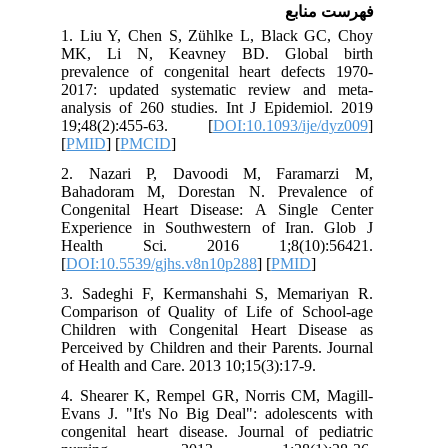
فهرست منابع
1. Liu Y, Chen S, Zühlke L, Black GC, Choy
MK, Li N, Keavney BD. Global birth
prevalence of congenital heart defects 1970-
2017: updated systematic review and meta-
analysis of 260 studies. Int J Epidemiol. 2019
19;48(2):455-63. [
DOI:10.1093/ije/dyz009
]
[
PMID
] [
PMCID
]
2. Nazari P, Davoodi M, Faramarzi M,
Bahadoram M, Dorestan N. Prevalence of
Congenital Heart Disease: A Single Center
Experience in Southwestern of Iran. Glob J
Health Sci. 2016 1;8(10):56421.
[
DOI:10.5539/gjhs.v8n10p288
] [
PMID
]
3. Sadeghi F, Kermanshahi S, Memariyan R.
Comparison of Quality of Life of School-age
Children with Congenital Heart Disease as
Perceived by Children and their Parents. Journal
of Health and Care. 2013 10;15(3):17-9.
4. Shearer K, Rempel GR, Norris CM, Magill-
Evans J. "It's No Big Deal": adolescents with
congenital heart disease. Journal of pediatric