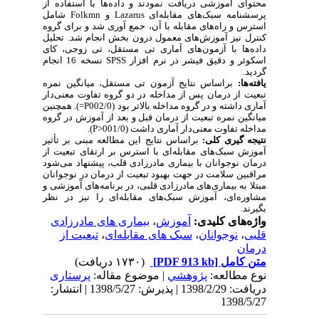
محتوای آموزشی دریافت نمودند و داده‌ها با استفاده از
شامل
Folkmn
و
Lazarus
پرسشنامه سبک‌های مقابله‌ای
استرس و راه‌های مقابله با آن، جمع آوری شد و برای گروه
کنترل نیز آموزش‌های معمول درون بخش انجام شد. تحلیل
داده‌ها با آزمون‌های آماری تی مستقل، تی زوجی، کای
نسخه 16 انجام
SPSS
اسکوئر و دقیق فیشر در نرم افزار
گردید.
یافته‌ها:
براساس نتایج
آزمون تی مستقل، میانگین نمره
تبعیت از درمان پس از مداخله در دو گروه تفاوت معنی‌دار
). همچنین
=
P
آماری داشته و در گروه مداخله بالاتر بود (002/0
میانگین نمره تبعیت از درمان قبل و بعد از آموزش در گروه
).
P
مداخله تفاوت معنی‌دار آماری داشت (001/0<
نتیجه گیری کلی:
براساس نتایج این مطالعه مبنی بر تأثیر
آموزش سبک‌های مقابله‌ای با استرس بر ارتقای تبعیت از
درمان نوجوانان با بیماری مادرزادی قلب، پیشنهاد می‌شود
مراقبین سلامت در جهت بهبود تبعیت از درمان در نوجوانان
مبتلا به بیماری‌های مادرزادی قلبی، در برنامه‌های آموزشی و
مشاوره‌ای، آموزش سبک‌های مقابله‌ای را نیز در نظر
بگیرند.
بیماری های‌ مادرزادی
،
آموزش
واژه‌های کلیدی:
تبعیت از
،
سبک های مقابله‌ای
،
نوجوانان
،
قلبی
درمان
(۱۷۳۰ دریافت)
[PDF 913 kb]
متن کامل
نوع مطالعه:
پژوهشي
| موضوع مقاله:
پرستاری
دریافت: 1398/2/29 | پذیرش: 1398/5/27 | انتشار:
1398/5/27