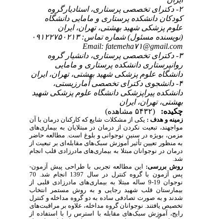
۲- دکترای تخصصی پرستاری، استادیارگروه
کودکان دانشکده پرستاری و مامایی دانشگاه
علوم پزشکی شهید بهشتی، تهران، ایران
(نویسنده مسئول) شماره تماس: ۰۹۱۲۲۷۵۰۲۱۳
Email: fatemeha۷۱@gmail.com
۳- دکترای تخصصی پرستاری، دانشیار گروه
روانپرستاری دانشکده پرستاری و مامایی
دانشگاه علوم پزشکی شهید بهشتی، تهران، ایران
۴- دانشجوی دکترای تخصصی آمارزیستی،
دانشکده پیراپزشکی دانشگاه علوم پزشکی شهید
بهشتی، تهران، ایران
چکیده:
(۵۴۳۲ مشاهده)
زمینه و هدف :
یکی از مشکلات شایع که کارکنان درمان با آن
مواجهند، تبعیت نکردن از درمان در مبتلایان به بیماری‌های
مزمن، بویژه در سنین نوجوانی و بلوغ است.
مطالعه حاضر
به منظور تعیین تأثیر آموزش سبک‌های مقابله‌ای
بر تبعیت از
درمان
در نوجوانان مبتلا به بیماری‌های مادرزادی قلب انجام
شد.
روش بررسی:
این مطالعه تجربی با طراحی پیش آزمون-
پس آزمون با گروه کنترل در سال 1397 انجام شد. 70
نوجوان 19-9 ساله مبتلا به بیماری‌های مادرزادی قلبی از
بیمارستان قلب شهید رجایی و به روش مستمر انتخاب
شدند و به صورت تصادفی ساده به دو گروه مداخله و کنترل
تخصیص یافتند. نوجوانان گروه مداخله، علاوه بر مراقبت‌های
رایج، آموزش سبک‌های مقابله با استرس را با استفاده از