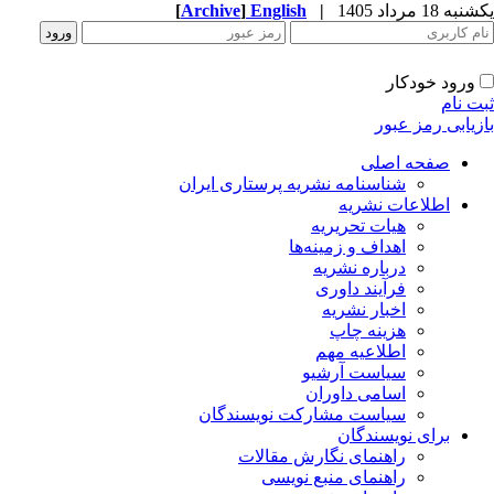
[
Archive
]
English
|
ه 18 مرداد 1405
ورود خودکار
ت نام
زیابی رمز عبور
صفحه اصلی
شناسنامه نشریه پرستاری ایران
اطلاعات نشریه
هیات تحریریه
اهداف و زمینه‌ها
درباره نشریه
فرآیند داوری
اخبار نشریه
هزینه چاپ
اطلاعیه مهم
سیاست آرشیو
اسامی داوران
سیاست مشارکت نویسندگان
برای نویسندگان
راهنمای نگارش مقالات
راهنمای منبع نویسی