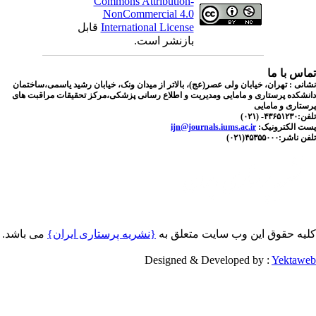
Commons Attribution-
NonCommercial 4.0
قابل
International License
بازنشر است.
اس با ما
نی : تهران، خیابان ولی عصر(عج)، بالاتر از میدان ونک، خیابان رشید یاسمی،ساختمان
شکده پرستاری و مامایی ومدیریت و اطلاع رسانی پزشکی،مرکز تحقیقات مراقبت های
تاری و مامایی
۴۳۶۵- (۰۲۱
ijn@journals.iums.ac.ir
ست الکترونیک
ناشر:۴۵۳۵۵۰۰۰(۰۲۱
یه حقوق این وب سایت متعلق به
{نشریه پرستاری ایران}
می باشد.
Designed & Developed by :
Yektaw