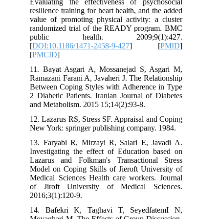
Evaluating the effectiveness of psychosocial
resilience training for heart health, and the added
value of promoting physical activity: a cluster
randomized trial of the READY program. BMC
public health. 2009;9(1):427.
[
DOI:10.1186/1471-2458-9-427
] [
PMID
]
[
PMCID
]
11. Bayat Asgari A, Mossanejad S, Asgari M,
Ramazani Farani A, Javaheri J. The Relationship
Between Coping Styles with Adherence in Type
2 Diabetic Patients. Iranian Journal of Diabetes
and Metabolism. 2015 15;14(2):93-8.
12. Lazarus RS, Stress SF. Appraisal and Coping
New York: springer publishing company. 1984.
13. Faryabi R, Mirzayi R, Salari E, Javadi A.
Investigating the effect of Education based on
Lazarus and Folkman's Transactional Stress
Model on Coping Skills of Jieroft University of
Medical Sciences Health care workers. Journal
of Jiroft University of Medical Sciences.
2016;3(1):120-9.
14. Bafekri K, Taghavi T, SeyedfatemI N,
Movaghari M. The Effects of Group Discussion-