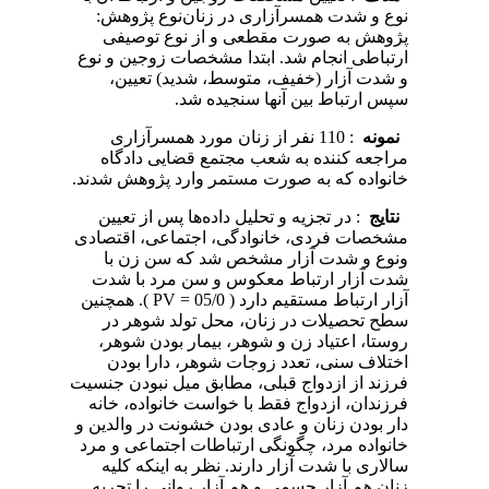
نوع‌ و شدت‌ همسرآزاری‌ در زنان‌نوع‌ پژوهش‌:
پژوهش‌ به‌ صورت‌ مقطعی‌ و از نوع‌ توصیفی‌
ارتباطی‌ انجام‌ شد. ابتدا مشخصات‌ زوجین‌ و نوع‌
و شدت‌ آزار (خفیف‌، متوسط‌، شدید) تعیین‌،
سپس‌ ارتباط بین‌ آنها سنجیده‌ شد.
نمونه
‌
: 110 نفر از زنان‌ مورد همسرآزاری‌
مراجعه‌ کننده‌ به‌ شعب‌ مجتمع‌ قضایی‌ دادگاه‌
خانواده‌ که‌ به‌ صورت‌ مستمر وارد پژوهش‌ شدند.
نتایج
‌
: در تجزیه‌ و تحلیل‌ داده‌ها پس‌ از تعیین‌
مشخصات‌ فردی‌، خانوادگی‌، اجتماعی‌، اقتصادی‌
ونوع‌ و شدت‌ آزار مشخص‌ شد که‌ سن‌ زن‌ با
شدت‌ آزار ارتباط‌ معکوس‌ و سن‌ مرد با شدت‌
آزار ارتباط‌ مستقیم‌ دارد ( 05/0 = PV ). همچنین‌
سطح‌ تحصیلات‌ در زنان‌، محل‌ تولد شوهر در
روستا، اعتیاد زن‌ و شوهر، بیمار بودن‌ شوهر،
اختلاف‌ سنی‌، تعدد زوجات‌ شوهر، دارا بودن‌
فرزند از ازدواج‌ قبلی‌، مطابق‌ میل‌ نبودن‌ جنسیت‌
فرزندان‌، ازدواج‌ فقط‌ با خواست‌ خانواده‌، خانه‌
دار بودن‌ زنان‌ و عادی‌ بودن‌ خشونت‌ در والدین‌ و
خانواده‌ مرد، چگونگی‌ ارتباطات‌ اجتماعی‌ و مرد
سالاری‌ با شدت‌ آزار دارند. نظر به‌ اینکه‌ کلیه‌
زنان‌ هم‌ آزار جسمی‌ و هم‌ آزار روانی‌ را تجربه‌