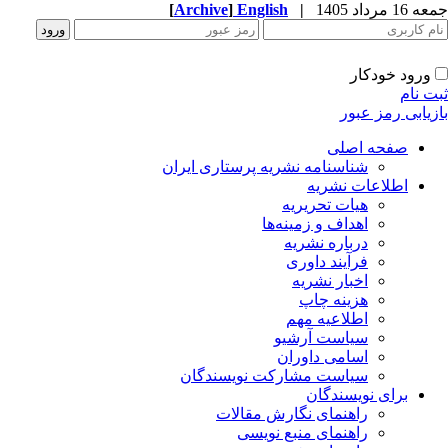
1 مرداد 1405
|
English
]
Archive
[
ورود خودکار
ت نام
زیابی رمز عبور
صفحه اصلی
شناسنامه نشریه پرستاری ایران
اطلاعات نشریه
هیات تحریریه
اهداف و زمینه‌ها
درباره نشریه
فرآیند داوری
اخبار نشریه
هزینه چاپ
اطلاعیه مهم
سیاست آرشیو
اسامی داوران
سیاست مشارکت نویسندگان
برای نویسندگان
راهنمای نگارش مقالات
راهنمای منبع نویسی