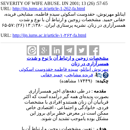
SEVERITY OF WIFE ABUSE. IJN 2001; 13 (26) :57-65
URL:
http://ijn.iums.ac.ir/article-1-262-fa.html
اینانلو مهرنوش، حقدوست اسکوئی سیده فاطمه، مشایخی فریده،
حقانی حمید. مشخصات‌ زوجین‌ و ارتباط‌ آن‌ با نوع‌ و شدت‌
همسرآزاری‌ در زنان‌. نشریه پرستاری ایران. ۱۳۸۰; ۱۳ (۲۶) :۵۷-۶۵
URL:
http://ijn.iums.ac.ir/article-۱-۲۶۲-fa.html
مشخصات‌ زوجین‌ و ارتباط‌ آن‌ با نوع‌ و شدت‌
همسرآزاری‌ در زنان‌
مهرنوش اینانلو
،
سیده فاطمه حقدوست اسکوئی
،
فریده مشایخی
،
حمید حقانی
چکیده:
(۱۷۴۴۹ مشاهده)
مقدمه‌
: در طی‌ دهه‌های‌ اخیر همسرآزاری‌
بصورت‌ پدیده‌ای‌ همه‌ گیر درآمده‌ است‌ که‌ اکثر
قربانیان‌ آن‌ زنان‌ هستندو افرادی‌ با مشخصات‌
فردی‌، خانوادگی‌ و اجتماعی‌ - اقتصادی‌ خاص‌
ممکن‌ است‌ در معرض‌ خطر برای‌ بروز این‌
مشکل‌ بوده‌ یاموجب‌ تشدید آن‌ شوند.
هدف
‌
: تعیین‌ مشخصات‌ زوجین‌ و ارتباط‌ آن‌ با