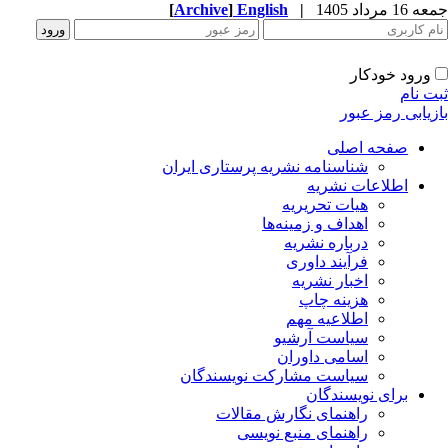
جمعه 16 مرداد 1405
|
English
]
Archive
[
ورود خودکار
ثبت نام
بازیابی رمز عبور
صفحه اصلی
شناسنامه نشریه پرستاری ایران
اطلاعات نشریه
هیات تحریریه
اهداف و زمینه‌ها
درباره نشریه
فرآیند داوری
اخبار نشریه
هزینه چاپ
اطلاعیه مهم
سیاست آرشیو
اسامی داوران
سیاست مشارکت نویسندگان
برای نویسندگان
راهنمای نگارش مقالات
راهنمای منبع نویسی