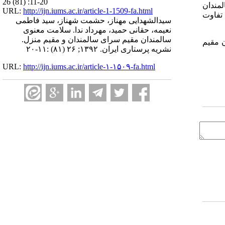
26 (81) :11-20
سلامت معنوی سالمندان
URL:
http://ijn.iums.ac.ir/article-1-1509-fa.html
روه تفاوت
سیدالشهدایی مهناز، حشمت شهناز، سید فاطمی
نعیمه، حقانی حمید، مهرداد ندا. سلامت معنوی
سالمندان مقیم سرای سالمندان و مقیم منزل.
ن مقیم
نشریه پرستاری ایران. ۱۳۹۲; ۲۶ (۸۱) :۱۱-۲۰
URL:
http://ijn.iums.ac.ir/article-۱-۱۵۰۹-fa.html