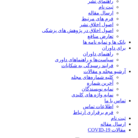
راهنمای نشر
ثبت نام
ارسال مقاله
فرم های مرتبط
اصول اخلاق نشر
اصول اخلاق در پژوهش های پزشکی
تعارض منافع
بانک ها و نمایه نامه ها
برای داوران
راهنمای داوران
سیاست‌ها و راهنماهای داوری
فرایند رسیدگی به شکایات
آرشیو مجله و مقالات
کلیه شماره‌های مجله
آخرین شماره
نمایه نویسندگان
نمایه واژه های کلیدی
تماس با ما
اطلاعات تماس
فرم برقراری ارتباط
ثبت نام
ارسال مقاله
مقالات COVID-19