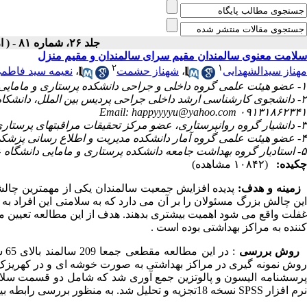
جلد ۲۶، شماره ۸۱ - ( اردیبهشت ۱۳۹۲ )
سلامت معنوی سالمندان مقیم سرای سالمندان و مقیم منزل
۲
۱
مهناز سیدالشهدایی
،
شهناز حشمت
،
نعیمه سید فاطم
۱- عضو هیئت علمی گروه داخلی و جراحی دانشکده پرستاری و مامایی دانشگاه علوم پزشکی و خدمات بهداشتی درمانی تهران، تهران، ایران
۲- دانشجوی کارشناسی ارشد داخلی جراحی پردیس بین الملل، دانشکا
۰۹۱۳۱۸۶۲۳۴۱ Email: happyyyyu@yahoo.com
۳- دانشیار گروه روانپرستاری، عضو مرکز تحقیقات مراقبتهای پرستاری دانشگاه علوم پزشکی و خدمات بهداشتی درمانی ایران، تهران، ایران
۴- عضو هیئت علمی گروه آمار دانشکده مدیریت و اطلاع رسانی پزشکی دانشگاه علوم پزشکی و خدمات بهداشتی درمانی ایران، تهران، ایران
۵- استادیار گروه بهداشت جامعه دانشکده پرستاری و مامایی دانشگاه علوم پزشکی و خدمات بهداشتی درمانی تهران، تهران، ایران
چکیده:
(۱۰۸۴۲ مشاهده)
زمینه و هدف:
پدیده افزایش جمعیت سالمندان یکی از مهمترین چال
این چالش بزرگ مسئولان را بر آن می دارد که به سلامتی این افراد ب
غفلت واقع می شود اهمیت بیشتری بدهند. هدف از این مطالعه تعیین 
کننده به مراکز بهداشتی بوده است .
روش بررسی
: در این مطالعه مقطعی جمعا 209 سالمند بالای 65 سال مقیم سرای سالمندان کهریزک و مقیم منزل مورد پژوهش واقع شدند.
وش
نمونه گیری در مراکز بهداشتی به صورت خوشه ای و در کهریز
پرسشنامه الیسون و پالوتزین جمع آوری شد که شامل دو قسمت سلامت 
نرم افزار SPSS نسخه 18تجزیه و تحلیل شد. به منظور بررسی رابطه بین متغیرها، آزمون تی، ANOVA و کای اسکوئر مورد استفاده قرار گرفت.