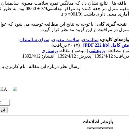
یافته ها
مقیم منزل مراجعه کنن
آماری معنی داری داشت (001/0= p ).
نتیجه گیری کلی
: با توجه به نتایج این مطالعه توصیه می شود که ع
منزل در مراقبت از این گروه مد نظر قرار گیرد.
واژه‌های کلیدی:
سالمندی
،
سلامت معنوی
،
سرای سالمندان
متن کامل
[PDF 222 kb]
(۴۰۱۷ دریافت)
نوع مطالعه:
پژوهشي
| موضوع مقاله:
پرستاری
دریافت: 1392/4/12 | پذیرش: 1392/4/12 | انتشار: 1392/4/12
ارسال نظر درباره این مقاله : نام کاربری ی
بازنشر اطلاعات