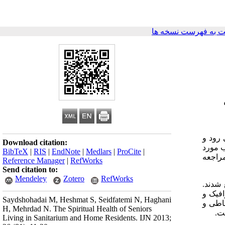
 به فهرست نسخه ها
 رود و
Download citation:
ب مورد
BibTeX
|
RIS
|
EndNote
|
Medlars
|
ProCite
|
راجعه
Reference Manager
|
RefWorks
Send citation to:
Mendeley
Zotero
RefWorks
فیک و
Saydshohadai M, Heshmat S, Seidfatemi N, Haghani
اطی و
H, Mehrdad N. The Spiritual Health of Seniors
Living in Sanitarium and Home Residents. IJN 2013;