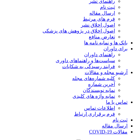
راهنمای نشر
ثبت نام
ارسال مقاله
فرم های مرتبط
اصول اخلاق نشر
اصول اخلاق در پژوهش های پزشکی
تعارض منافع
بانک ها و نمایه نامه ها
برای داوران
راهنمای داوران
سیاست‌ها و راهنماهای داوری
فرایند رسیدگی به شکایات
آرشیو مجله و مقالات
کلیه شماره‌های مجله
آخرین شماره
نمایه نویسندگان
نمایه واژه های کلیدی
تماس با ما
اطلاعات تماس
فرم برقراری ارتباط
ثبت نام
ارسال مقاله
مقالات COVID-19