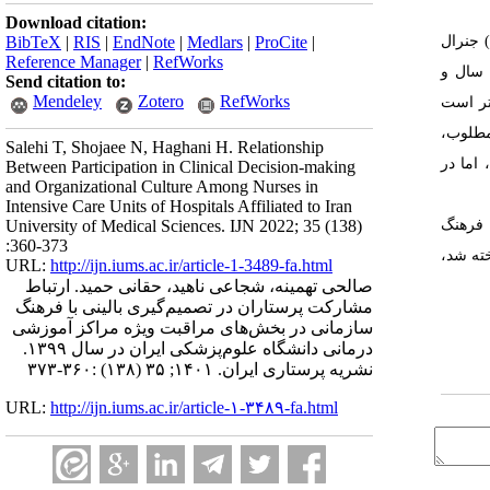
Download citation:
ای ویژه (تنفسی) جنرال
BibTeX
|
RIS
|
EndNote
|
Medlars
|
ProCite
|
Reference Manager
|
RefWorks
شغول بودند که نسبت به سایر بخش‌ها فراوانی بیشتری داشت. میانگین سنی پرستاران مورد پژوهش 34/65 سال، میانگین سابقه کار پرستاری 10/38 سال و
Send citation to:
Mendeley
Zotero
RefWorks
یانگین نمره تصمیم‌گیری بالینی 70/16 با انحراف‌معیار 11/65 بود که از میانه نمره ابزار یعنی 54 بالاتر است
مطلوب،
Salehi T, Shojaee N, Haghani H. Relationship
قومی به‌عنوان فرهنگ غالب شناخته شد. فرهنگ سازمانی در وضعیت موجود با تصمیم‌گیری بالینی ارتباط معنا‌دار آماری نداشت (0/13=p)، اما در
Between Participation in Clinical Decision-making
and Organizational Culture Among Nurses in
Intensive Care Units of Hospitals Affiliated to Iran
 فرهنگ
University of Medical Sciences. IJN 2022; 35 (138)
:360-373
خته شد،
URL:
http://ijn.iums.ac.ir/article-1-3489-fa.html
صالحی تهمینه، شجاعی ناهید، حقانی حمید. ارتباط
مشارکت پرستاران در تصمیم‌گیری بالینی با فرهنگ
سازمانی در بخش‌های مراقبت ویژه مراکز آموزشی
درمانی دانشگاه علوم‌پزشکی ایران در سال ۱۳۹۹.
نشریه پرستاری ایران. ۱۴۰۱; ۳۵ (۱۳۸) :۳۶۰-۳۷۳
URL:
http://ijn.iums.ac.ir/article-۱-۳۴۸۹-fa.html