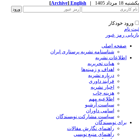
یکشنبه 18 مرداد 1405
|
English
]
Archive
[
ورود خودکار
ثبت نام
بازیابی رمز عبور
صفحه اصلی
شناسنامه نشریه پرستاری ایران
اطلاعات نشریه
هیات تحریریه
اهداف و زمینه‌ها
درباره نشریه
فرآیند داوری
اخبار نشریه
هزینه چاپ
اطلاعیه مهم
سیاست آرشیو
اسامی داوران
سیاست مشارکت نویسندگان
برای نویسندگان
راهنمای نگارش مقالات
راهنمای منبع نویسی