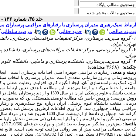
جلد ۳۵، شماره ۱۳۶ - ( تیر ۱۴۰۱ )
ارتباط سبک‌رهبری مدیران پرستاری با رفتارهای مراقبتی پرستاران م
۳
۲
۱
تهمینه صالحی
،
حمید حقانی
،
مرضیه سلطانی
۱- گروه مدیریت پرستاری، مرکز تحقیقات مراقبت‌های پرستاری، دانش
تهران، ایران.
۲- گروه آمار زیستی، مرکز تحقیقات مراقبت‌های پرستاری، دانشکده پ
ایران.
۳- گروه مدیریت‌پرستاری، دانشکده پرستاری و مامایی، دانشگاه علوم پزشکی و خدمات درمانی ایران، تهران، ایران. ،
چکیده:
(۳۶۶۸ مشاهده)
مینه و هدف:
رفتارهای مراقبتی جوهره اصلی اقدامات پرستاری است. ایجاد م
برون‌سازمانی و درون‌سازمانی متعددی است. مدیران پرستاری با انتخاب سبک‌
آنان، کمک به توانمند‌سازی آنان، ایجاد انگیزه کاری، افزایش رضایت ‌شغلی 
جامعه را حفظ می‌کنند و ارتقا می‌دهند. این مطالعه با هدف تعیین ارتباط س
منتخب دانشگاه علوم پزشکی ایران در سال 1399 و از دید پرستاران شاغل در این مراکز انجام شد.
وش بررسی:
درمانی منتخب دانشگاه علوم پزشکی ایران درباره نوع سبک‌رهبری و رفتاره
توصیفی (میانگین و انحراف‌معیار ) و آمار استنباطی (تی مستقل، تحلیل واریانس ) انجام شد. 
افته‌ها:
که بعد جسمانی مراقبت بیش از بعد روانی مراقبت توجه شده است. نتایج نشان‌