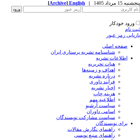
پنجشنبه 15 مرداد 1405
|
English
]
Archive
[
ورود خودکار
ثبت نام
بازیابی رمز عبور
صفحه اصلی
شناسنامه نشریه پرستاری ایران
اطلاعات نشریه
هیات تحریریه
اهداف و زمینه‌ها
درباره نشریه
فرآیند داوری
اخبار نشریه
هزینه چاپ
اطلاعیه مهم
سیاست آرشیو
اسامی داوران
سیاست مشارکت نویسندگان
برای نویسندگان
راهنمای نگارش مقالات
راهنمای منبع نویسی