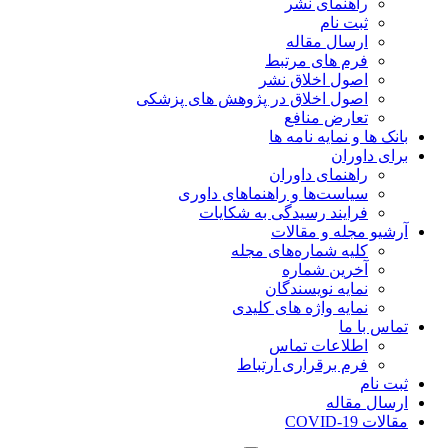
راهنمای نشر
ثبت نام
ارسال مقاله
فرم های مرتبط
اصول اخلاق نشر
اصول اخلاق در پژوهش های پزشکی
تعارض منافع
بانک ها و نمایه نامه ها
برای داوران
راهنمای داوران
سیاست‌ها و راهنماهای داوری
فرایند رسیدگی به شکایات
آرشیو مجله و مقالات
کلیه شماره‌های مجله
آخرین شماره
نمایه نویسندگان
نمایه واژه های کلیدی
تماس با ما
اطلاعات تماس
فرم برقراری ارتباط
ثبت نام
ارسال مقاله
مقالات COVID-19