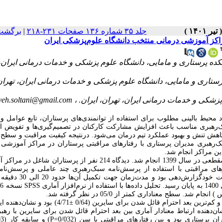
جلد ۳۵ شماره ۱۳۶ صفحات ۲۳۱-۲۱۸
|
برگشت 
راکز آموزشی درمانی منتخب دانشگاه علوم‌پزشکی ایران
کده پرستاری و مامایی، دانشگاه علوم پزشکی و خدمات درمانی ایران،
رستاری و مامایی، دانشگاه علوم پزشکی و خدمات درمانی ایران، تهران
yeh.soltani@gmail.com
حیط بالینی مطلوب برای استفاده از توانمندی‌های پرستاران، تابع عوامل و
رهبری مناسب باعث افزایش مشارکت کارکنان در تصمیم‌گیری‌ها و تفویض ‌اخت
و کاهش تنش و بهبود عملکرد تیم درمان می‌شود. درنتیجه کیفیت مراقبت و سطح
بک‌رهبری مدیران پرستاری با رفتارهای مراقبتی پرستاران در مراکز آموزشی 
پژوهش حاضر یک مطالعه توصیفی‌‌همبستگی بود که به‌صورت مقطعی در سال 1399 انجام شد. دیدگاه 214 نفر از پرستار
ای مراقبتی با استفاده از پرسش‌نامه سبک‌رهبری چند عاملی و پرسش‌نامه
مراقبتی وولف جمع‌آوری شد. گردآوری اطلاعات ازطریق پرسش‌نامه به‌صور
سطح معناداری کمتر از 05/0 در نظر گرفته شد.
بیش‌ترین میانگین مربوط به بعد دانش و مهارت حرفه‌ای (0/66±5/17)، و کم‌ترین بعد احترام قائل شدن برای سایر
دهنده ارتباط معنادار آماری بین بعد احترام قائل شدن برای سایرین با رهب