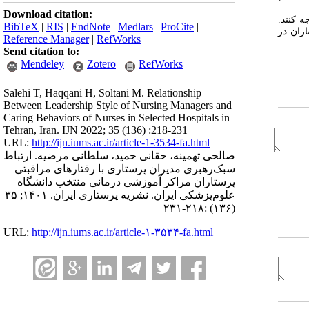
Download citation:
 کنند.
BibTeX
|
RIS
|
EndNote
|
Medlars
|
ProCite
|
ران در
Reference Manager
|
RefWorks
Send citation to:
Mendeley
Zotero
RefWorks
Salehi T, Haqqani H, Soltani M. Relationship
Between Leadership Style of Nursing Managers and
Caring Behaviors of Nurses in Selected Hospitals in
Tehran, Iran. IJN 2022; 35 (136) :218-231
URL:
http://ijn.iums.ac.ir/article-1-3534-fa.html
صالحی تهمینه، حقانی حمید، سلطانی مرضیه. ارتباط
سبک‌رهبری مدیران پرستاری با رفتارهای مراقبتی
پرستاران مراکز آموزشی درمانی منتخب دانشگاه
علوم‌پزشکی ایران. نشریه پرستاری ایران. ۱۴۰۱; ۳۵
(۱۳۶) :۲۱۸-۲۳۱
URL:
http://ijn.iums.ac.ir/article-۱-۳۵۳۴-fa.html