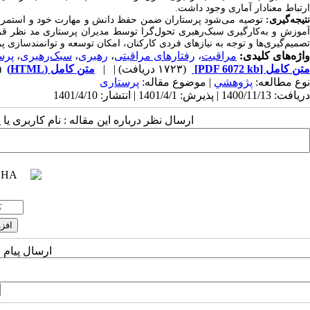
ارتباط معنادار آماری وجود داشت.
نتیجه‌گیری:
توصیه می‌شود پرستاران ضمن حفظ دانش و مهارت خود و استمرار در
آموزش و به‌کارگیری سبک‌رهبری تحول‌گرا توسط مدیران پرستاری مد نظر قرار 
تصمیم‌گیری‌ها و توجه به نیازهای فردی کارکنان، امکان توسعه و توانمندسازی پ
واژه‌های کلیدی:
مراقبت
،
رفتارهای مراقبتی
،
رهبری
،
سبک‌رهبری
،
پرس
متن کامل
[PDF 6072 kb]
(۱۷۲۳ دریافت)
| |
متن کامل (HTML)
(2954 
نوع مطالعه:
پژوهشي
| موضوع مقاله:
پرستاری
دریافت: 1400/11/13 | پذیرش: 1401/4/1 | انتشار: 1401/4/10
ارسال نظر درباره این مقاله : نام کاربری ی
ارسال پیام 