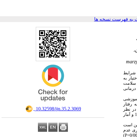
به فهرست نسخه ها
،
marz
 شرایط
یار به
 سلامت
درمانی
ان شاغل در مراکز آموزشی
 رفتار
‎ 10.32598/ijn.35.2.3069
ت خودگزارش‌دهی بود و مدت‌زمان جهت تکمیل آن‌ها حدود 20 الی 30 دقیقه در نظر
گرفته شد. جمع‌آوری داده‌ها از اردیبهشت سال 1400 شروع شد و در مرداد سال 1400 به پایان رسید. تحلیل داده‌ها با استفاده از نرم‌افزار آماری SPSS نسخه 16 و آمار
ین (0/64 ±4/71) بود و نشان‌دهنده این است
ری عدم
مداخله بود (0/029=P). سبک‌رهبری تحول‌گرا 0/82±3/43)، سبک غالب در مدیران پرستاری بود و بین رفتارهای مراقبتی با سن (0/032=P) و سابقه کار (0/003=P)