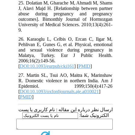
25. Dolatian M, Gharache M, Ahmadi M, Shams
J, Alavi Majd H. [Relationship between partner
abuse during pregnancy and pregnancy
outcomes]. Bimonthly Journal of Hormozgan
University of Medical Sciences. 2010;13(4):261-
9.
26. Karaoglu L, Celbis O, Ercan C, Ilgar M,
Pehlivan E, Gunes G, et al. Physical, emotional
and sexual violence during pregnancy in
Malatya, Turkey. Eur J Public Health.
2006;16(2):149-56.
[
DOI:10.1093/eurpub/cki161
] [
PMID
]
27. Martin SL, Tsui AO, Maitra K, Marinshaw
R. Domestic violence in northern India. Am J
Epidemiol. 1999;150(4):417-26
[
DOI:10.1093/oxfordjournals.aje.a010021
]
[
PMID
]
ارسال نظر درباره این مقاله : نام کاربری یا پست
الکترونیک شما: