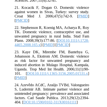
Sciences. 2007;11(4):32-41.
21. Kocacik F, Dogan O. Domestic violence
against women in Sivas, Turkey: survey study.
Croat Med J. 2006;47(5):742-9. [
PMID
]
[
PMCID
]
22. Stephenson R, Koenig MA, Acharya R, Roy
TK. Domestic violence, contraceptive use, and
unwanted pregnancy in rural India. Stud Fam
Plann. 2008;39(3):177-86. [
DOI:10.1111/j.1728-
4465.2008.165.x
] [
PMID
] [
PMCID
]
23. Kaye DK, Mirembe FM, Bantebya G,
Johansson A, Ekstrom AM. Domestic violence
as risk factor for unwanted pregnancy and
induced abortion in Mulago Hospital, Kampala,
Uganda. Trop Med Int Health. 2006;11(1):90-
101. [
DOI:10.1111/j.1365-3156.2005.01531.x
]
[
PMID
]
24. Azevêdo ACdC, Araújo TVBd, Valongueiro
S, Ludermir AB. Intimate partner violence and
unintended pregnancy: prevalence and associated
factors. Cad Saude Publica. 2013;29(12):2394-
404. [
DOI:10.1590/0102-311X00161111
]