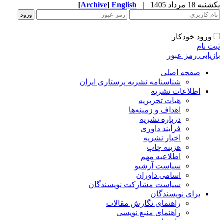
[
Archive
]
English
|
ه 18 مرداد 1405
ورود خودکار
ت نام
زیابی رمز عبور
صفحه اصلی
شناسنامه نشریه پرستاری ایران
اطلاعات نشریه
هیات تحریریه
اهداف و زمینه‌ها
درباره نشریه
فرآیند داوری
اخبار نشریه
هزینه چاپ
اطلاعیه مهم
سیاست آرشیو
اسامی داوران
سیاست مشارکت نویسندگان
برای نویسندگان
راهنمای نگارش مقالات
راهنمای منبع نویسی