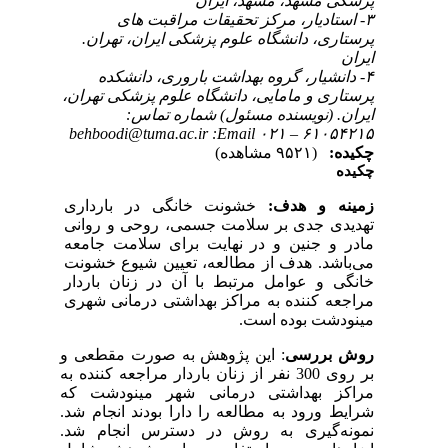
ﭘﺰﺷﮑﯽ ﻣﺸﻬﺪ، ﻣﺸﻬﺪ، ایران
۳- اﺳﺘﺎدیار، ﻣﺮﮐﺰ ﺗﺤﻘﯿﻘﺎت ﻣﺮاﻗﺒﺖ ﻫﺎی
ﭘﺮﺳﺘﺎری، داﻧﺸﮕﺎه ﻋﻠﻮم ﭘﺰﺷﮑﯽ ایران، ﺗﻬﺮان.
ایران
۴- دانشیار، گروه بهداشت باروری، دانشکده
پرستاری و مامایی، دانشگاه علوم پزشکی تهران،
ایران. (نویسنده مسئول) شماره تماس:
۶۱۰۵۴۲۱۵ – ۰۲۱ behboodi@tuma.ac.ir :Email
چکیده:
(۹۵۲۱ مشاهده)
چکیده
زمینه و هدف:
خشونت خانگی در بارداری
تهدیدی جدی بر سلامت جسمی، روحی و روانی
مادر و جنین و در نهایت برای سلامت جامعه
می‌باشد. هدف از مطالعه، تعیین شیوع خشونت
خانگی و عوامل مرتبط با آن در زنان باردار
مراجعه کننده به مراکز بهداشتی درمانی شهری
مینودشت بوده است.
روش بررسی
: این پژوهش به صورت مقطعی و
بر روی 300 نفر از زنان باردار مراجعه کننده به
مراکز بهداشتی درمانی شهر مینودشت که
شرایط ورود به مطالعه را دارا بودند انجام شد.
نمونه‌گیری به روش در دسترس انجام شد.