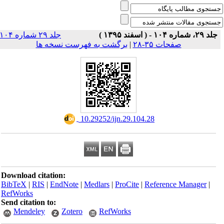
جلد ۲۹، شماره ۱۰۴ - ( اسفند ۱۳۹۵ )
جلد ۲۹ شماره ۱۰۴
برگشت به فهرست نسخه ها
|
صفحات ۳۵-۲۸
‎ 10.29252/ijn.29.104.28
Download citation:
BibTeX
|
RIS
|
EndNote
|
Medlars
|
ProCite
|
Reference Manager
|
RefWorks
Send citation to:
Mendeley
Zotero
RefWorks