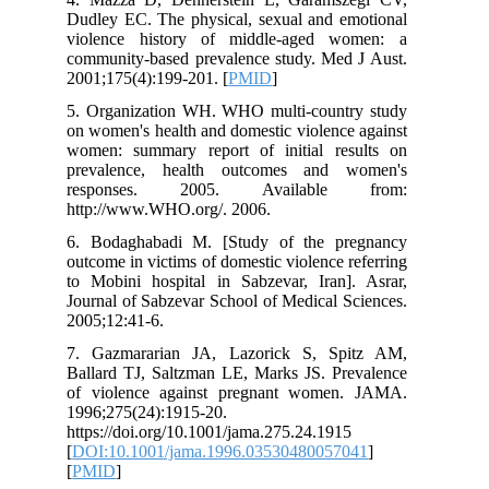
Dudley EC. The physical, sexual and emotional
violence history of middle-aged women: a
community-based prevalence study. Med J Aust.
2001;175(4):199-201. [
PMID
]
5. Organization WH. WHO multi-country study
on women's health and domestic violence against
women: summary report of initial results on
prevalence, health outcomes and women's
responses. 2005. Available from:
http://www.WHO.org/. 2006.
6. Bodaghabadi M. [Study of the pregnancy
outcome in victims of domestic violence referring
to Mobini hospital in Sabzevar, Iran]. Asrar,
Journal of Sabzevar School of Medical Sciences.
2005;12:41-6.
7. Gazmararian JA, Lazorick S, Spitz AM,
Ballard TJ, Saltzman LE, Marks JS. Prevalence
of violence against pregnant women. JAMA.
1996;275(24):1915-20.
https://doi.org/10.1001/jama.275.24.1915
[
DOI:10.1001/jama.1996.03530480057041
]
[
PMID
]