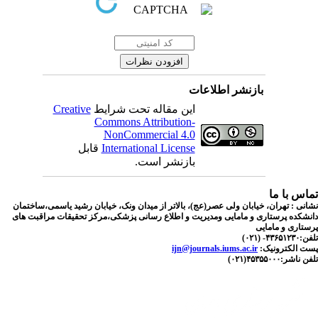
بازنشر اطلاعات
Creative
این مقاله تحت شرایط
Commons Attribution-
NonCommercial 4.0
قابل
International License
بازنشر است.
اس با ما
نی : تهران، خیابان ولی عصر(عج)، بالاتر از میدان ونک، خیابان رشید یاسمی،ساختمان
شکده پرستاری و مامایی ومدیریت و اطلاع رسانی پزشکی،مرکز تحقیقات مراقبت های
تاری و مامایی
۴۳۶۵- (۰۲۱
ijn@journals.iums.ac.ir
ست الکترونیک
ناشر:۴۵۳۵۵۰۰۰(۰۲۱