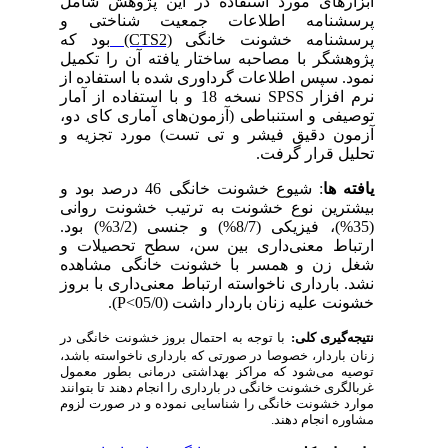
ابزارهای مورد استفاده در این پژوهش شامل
پرسشنامه اطلاعات جمعیت شناختی و
بود که
(CTS2)
پرسشنامه خشونت خانگی
پژوهشگر با مصاحبه ساختار یافته آن را تکمیل
نمود. سپس اطلاعات گرداوری شده با استفاده از
نسخه 18 و با استفاده از آمار
SPSS
نرم افزار
توصیفی و استنباطی (آزمون‌های آماری کای دو،
آزمون دقیق فیشر و تی تست) مورد تجزیه و
.
تحلیل قرار گرفت
یافته ها
: شیوع خشونت خانگی 46 درصد بود و
بیشترین نوع خشونت به ترتیب خشونت روانی
(35%)، فیزیکی (8/7%) و جنسی (3/2%) بود.
ارتباط معنی‌داری بین سن، سطح تحصیلات و
شغل زن و همسر با خشونت خانگی مشاهده
نشد. بارداری ناخواسته ارتباط معنی‌داری با بروز
).
P
خشونت علیه زنان باردار داشت (05/0>
نتیجه
گیری کلی:
با توجه به احتمال بروز خشونت خانگی در
زنان باردار، خصوصا
در صورتی که بارداری ناخواسته باشد،
توصیه می‌شود که مراکز بهداشتی درمانی بطور معمول
غربالگری خشونت خانگی در بارداری را انجام دهند تا
بتوانند
موارد خشونت خانگی را شناسایی نموده و در صورت لزوم
مشاوره انجام دهند.