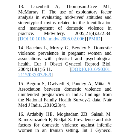
13. Lazenbatt A, Thompson-Cree ML,
McMurray F. The use of exploratory factor
analysis in evaluating midwives' attitudes and
stereotypical myths related to the identification
and management of domestic violence in
practice. Midwifery. 2005;21(4):322-34.
[
DOI:10.1016/j.midw.2005.02.006
] [
PMID
]
14. Bacchus L, Mezey G, Bewley S. Domestic
violence: prevalence in pregnant women and
associations with physical and psychological
health. Eur J Obstet Gynecol Reprod Biol.
2004;113(1):6-11. [
DOI:10.1016/S0301-
2115(03)00326-9
]
15. Begum S, Dwivedi S, Pandey A, Mittal S.
Association between domestic violence and
unintended pregnancies in India: findings from
the National Family Health Survey-2 data. Natr
Med J India, ,2010;23(4).
16. Ardabily HE, Moghadam ZB, Salsali M,
Ramezanzadeh F, Nedjat S. Prevalence and risk
factors for domestic violence against infertile
women in an Iranian setting. Int J Gynecol