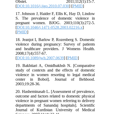
Obstet. 2011;112(1):15-7.
[
DOI:10.1016/j.ijgo.2010.07.030
] [
PMID
]
17. Johnson J, Haider F, Ellis K, Hay D, Lindow
S. The prevalence of domestic violence in
pregnant women. BJOG. 2003;110(3):272-5.
[
DOI:10.1046/j.1471-0528.2003.02216.x
]
[
PMID
]
18. Jeanjot I, Barlow P, Rozenberg S. Domestic
violence during pregnancy: Survey of patients
and healthcare providers. J Womens Health.
2008;17(4):557-67.
[
DOI:10.1089/jwh.2007.0639
] [
PMID
]
19. Bakhtiari A, Omidbakhsh N. [Comparative
study of contexts and the effects of domestic
violence in women resorting to legal medical
center in Bobol]. Journal of Behbood.
2003;19:28-36.
20. Hasheminasab L. [Assessment of prevalence,
outcome and factors related to domestic physical
violence in pregnant women referring to delivery
departments of Sanandaj hospitals]. Scientific
Journal of Kurdistan University of Medical