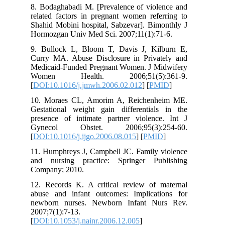
8. Bodaghabadi M. [Prevalence of violence and
related factors in pregnant women referring to
Shahid Mobini hospital, Sabzevar]. Bimonthly J
Hormozgan Univ Med Sci. 2007;11(1):71-6.
9. Bullock L, Bloom T, Davis J, Kilburn E,
Curry MA. Abuse Disclosure in Privately and
Medicaid‐Funded Pregnant Women. J Midwifery
Women Health. 2006;51(5):361-9.
[
DOI:10.1016/j.jmwh.2006.02.012
] [
PMID
]
10. Moraes CL, Amorim A, Reichenheim ME.
Gestational weight gain differentials in the
presence of intimate partner violence. Int J
Gynecol Obstet. 2006;95(3):254-60.
[
DOI:10.1016/j.ijgo.2006.08.015
] [
PMID
]
11. Humphreys J, Campbell JC. Family violence
and nursing practice: Springer Publishing
Company; 2010.
12. Records K. A critical review of maternal
abuse and infant outcomes: Implications for
newborn nurses. Newborn Infant Nurs Rev.
2007;7(1):7-13.
[
DOI:10.1053/j.nainr.2006.12.005
]