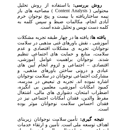
روش بررسی:
با استفاده از روش تحلیل
محتوایی ( Content Analysis ) مصاحبه های باز
نیمه ساختاریافته با بیست و پنج نوجوان خرم
آبادی انجام، مکالمات ضبط و سپس کلمه به
کلمه دست نویس و تحلیل شده است.
یافته ها:
یافته ها در چهار طبقه تجربه مشکلات
آموزشی ، نقش باورهای غنی مذهبی در سلامت
نوجوانان، تجربه ی مشکلات اقتصادی و عدم
سلامت، منابع و حمایت های اجتماعی تنظیم
شدند. نوجوانان براهمیت عوامل آموزشی،
اقتصادی – اجتماعی و لزوم انجام آیین های
عبادی و درونی ساختن باورهای مذهبی، و
مشارکت اجتماعی نوجوانان در سلامت نوجوانان
اشاره نموده اند. تجربه ی تبعیض در مدرسه،
کمبود امکانات آموزشی، معلمین بی انگیزه،
اضطراب امتحان، دشواری های مالی، اشتغال
مفرط والدین، فقدان امکانات اجتماعی نیز در
فقدان احساس سلامت نوجوانان موثر بوده
است.
نتیجه گیری:
تأمین سلامت نوجوانان زیربنای
اهداف توسعه ملی است. تأمین و ارتقاء خدمات