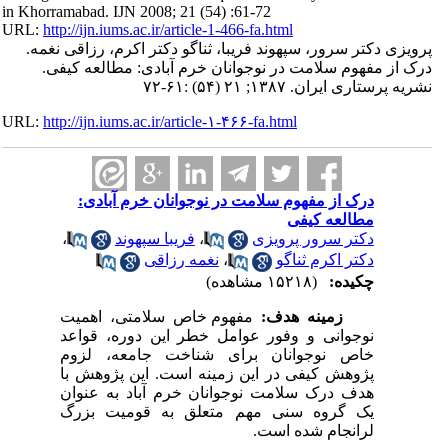
in Khorramabad. IJN 2008; 21 (54) :61-72
URL:
http://ijn.iums.ac.ir/article-1-466-fa.html
پرویزی دکتر سرور، سپهوند فریبا، ثناگو دکتر اکرم، رزاقی نغمه.
درک از مفهوم سلامت در نوجوانان خرم آبادی: مطالعه کیفی.
نشریه پرستاری ایران. ۱۳۸۷; ۲۱ (۵۴) :۶۱-۷۲
URL:
http://ijn.iums.ac.ir/article-۱-۴۶۶-fa.html
درک از مفهوم سلامت در نوجوانان خرم آبادی:
مطالعه کیفی
دکتر سرور پرویزی
،
فریبا سپهوند
،
دکتر اکرم ثناگو
،
نغمه رزاقی
چکیده:
(۱۵۲۱۸ مشاهده)
زمینه هدف:
مفهوم خاص سلامتی، اهمیت
نوجوانی و وفور عوامل خطر این دوره، قواعد
خاص نوجوانان برای شناخت جامعه، لزوم
پژوهش کیفی در این زمینه است. این پژوهش با
هدف درک سلامت نوجوانان خرم آباد به عنوان
یک گروه سنی مهم متعلق به قومیت بزرگ
لرانجام شده است.