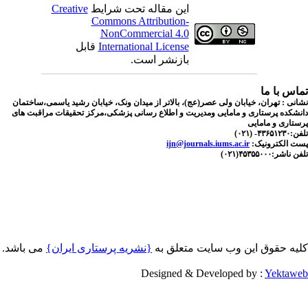
این مقاله تحت شرایط
Creative
Commons Attribution-
NonCommercial 4.0
International License
قابل
بازنشر است.
اس با ما
نی : تهران، خیابان ولی عصر(عج)، بالاتر از میدان ونک، خیابان رشید یاسمی،ساختمان
شکده پرستاری و مامایی ومدیریت و اطلاع رسانی پزشکی،مرکز تحقیقات مراقبت های
تاری و مامایی
۴۳۶- (۰۲۱)
ت الکترونیک:
ijn@journals.iums.ac.ir
اشر:۴۵۳۵۵۰۰۰(۰۲۱)
یه حقوق این وب سایت متعلق به
{نشریه پرستاری ایران}
می باشد.
Designed & Developed by :
Yektaw