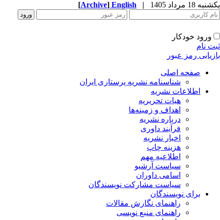
ه 18 مرداد 1405
|
English
]
Archive
[
ورود خودکار
ت نام
زیابی رمز عبور
صفحه اصلی
شناسنامه نشریه پرستاری ایران
اطلاعات نشریه
هیات تحریریه
اهداف و زمینه‌ها
درباره نشریه
فرآیند داوری
اخبار نشریه
هزینه چاپ
اطلاعیه مهم
سیاست آرشیو
اسامی داوران
سیاست مشارکت نویسندگان
برای نویسندگان
راهنمای نگارش مقالات
راهنمای منبع نویسی