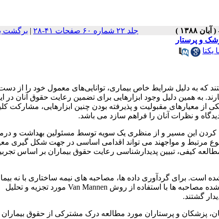
جلد ۲۲ شماره ۶۰ صفحات ۴۱-۲۸
|
برگشت ب
زشک و پرستار
 یکتا
ند که به دلیل شرایط خاص بیماری، توانایی‌های معمول خود را از دست 
رند. به همین دلیل وجود ابزارهایی برای تضمین رعایت حقوق آنان در ای
ز معیارهای مقبولیت و پذیرفته بودن چنین ابزارهایی، مشارکت کلی
یدگاه و نظرات آنان را فراهم سازد می باشد.
طی کردن این مسیر و از منظری یک سویه توسط مسئولین بهداشت و درم
ضوع مرتبط و مواجهند می تواند اقدامی اساسی در جهت شکل گیری معی
ین مطالعه کیفی، تبیین پدیدارشناسی رعایت حقوق بیماران بر اساس تجرب
شده است. برای گردآوری داده ها، مصاحبه های نیمه ساختاری با نه بیما
همراه بیمار، هشت پرستار و پنج پزشک صورت گرفته است. متن پیاده شده مصاحبه ها با استفاده از روش Van Mannen مورد تجزیه و تحلیل
دار گشتند.
نان، پزشکان و پرستاران مورد مطالعه درک مشترکی از حقوق بیماران د