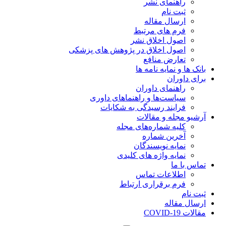
راهنمای نشر
ثبت نام
ارسال مقاله
فرم های مرتبط
اصول اخلاق نشر
اصول اخلاق در پژوهش های پزشکی
تعارض منافع
بانک ها و نمایه نامه ها
برای داوران
راهنمای داوران
سیاست‌ها و راهنماهای داوری
فرایند رسیدگی به شکایات
آرشیو مجله و مقالات
کلیه شماره‌های مجله
آخرین شماره
نمایه نویسندگان
نمایه واژه های کلیدی
تماس با ما
اطلاعات تماس
فرم برقراری ارتباط
ثبت نام
ارسال مقاله
مقالات COVID-19