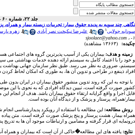
جلد ۲۲، شماره ۶۰ - ( آبان ۱۳۸۸ )
نگاهی چند سویه به پدیده حقوق بیمار: تجربیات زیسته بیمار و همراه، پ
۱
سودابه جولایی
،
علیرضا نیکبخت نصر آبادی
،
زهره پارسا
sjoolaee@yahoo.com
۱- ،
چکیده:
(۱۳۶۶۳ مشاهده)
زمینه و هدف:
بیماران یکی از آسیب پذیرترین گروه های اجتماعی هست
و خود را با اعتماد کامل به سیستم ارائه دهنده خدمات بهداشتی می سپا
سیستم، ضروری به نظر می رسد. طبق نظر سازمان جهانی بهداشت یکی ا
افراد ذینفع در طراحی و تدوین آن ها، به طوری که امکان لحاظ کردن د
با توجه به این که روند تدوین منشور حقوق بیماران در ایران بدون 
کشور صورت گرفته است، تبیین دیدگاه افرادی که به نحوی با این مو
قابل اجرا و واقع گرایانه ارتقاء حقوق بیماران باشد. هدف از انجام ا
بیمار/همراه، پرستار و پزشک و از دیدگاه آنان بوده است.
روش مطالعه:
این مطالعه با استفاده از رویکرد پدیدارشناسی انجام 
درونمایه ای قرار گرفته و مضامین و ارتباطات موجود آن ها به تدریج پدی
نتایج:
یافته های این مطالعه
�
حاکی از آن است که بیماران و همراه آ