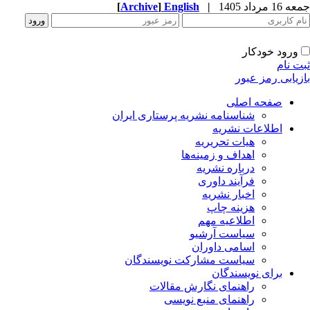
جمعه 16 مرداد 1405
|
English
]
Archive
[
ورود خودکار
ثبت نام
بازیابی رمز عبور
صفحه اصلی
شناسنامه نشریه پرستاری ایران
اطلاعات نشریه
هیات تحریریه
اهداف و زمینه‌ها
درباره نشریه
فرآیند داوری
اخبار نشریه
هزینه چاپ
اطلاعیه مهم
سیاست آرشیو
اسامی داوران
سیاست مشارکت نویسندگان
برای نویسندگان
راهنمای نگارش مقالات
راهنمای منبع نویسی