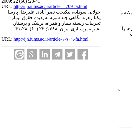
2009; 22 (60) :28-41
URL:
http://ijn.iums.ac.ir/article-1-709-fa.html
جولایی سودابه، نیکبخت نصر آبادی علیرضا، پارسا
انه و
یکتا زهره. نگاهی چند سویه به پدیده حقوق بیمار:
تجربیات زیسته بیمار و همراه، پزشک و پرستار.
ها را
نشریه پرستاری ایران. ۱۳۸۸; ۲۲ (۶۰) :۲۸-۴۱
ت
URL:
http://ijn.iums.ac.ir/article-۱-۷۰۹-fa.html