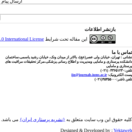
ارسال پیام 
بازنشر اطلاعات
این مقاله تحت شرایط
 International License
تماس با ما
نشانی : تهران، خیابان ولی عصر(عج)، بالاتر از میدان ونک، خیابان رشید یاسمی،ساختمان
دانشکده پرستاری و مامایی ومدیریت و اطلاع رسانی پزشکی،مرکز تحقیقات مراقبت های
پرستاری و مامایی
تلفن:۴۳۶۵۱۲۳۰- (۰۲۱)
پست الکترونیک:
ijn@journals.iums.ac.ir
تلفن ناشر:۴۵۳۵۵۰۰۰(۰۲۱)
کلیه حقوق این وب سایت متعلق به
{نشریه پرستاری ایران}
می باشد.
Designed & Developed by :
Yektaweb