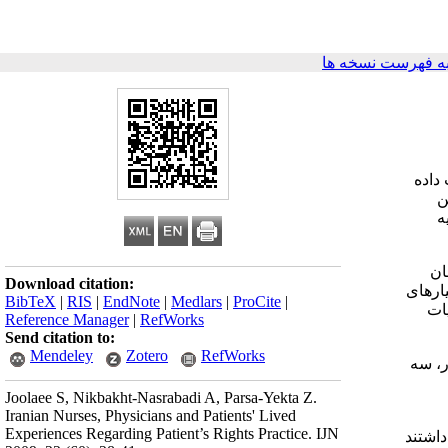
ه فهرست نسخه ها
داده
ن
ه
ان
Download citation:
ارهای
BibTeX
|
RIS
|
EndNote
|
Medlars
|
ProCite
|
یات
Reference Manager
|
RefWorks
Send citation to:
Mendeley
Zotero
RefWorks
ر، سه
Joolaee S, Nikbakht-Nasrabadi A, Parsa-Yekta Z.
Iranian Nurses, Physicians and Patients' Lived
Experiences Regarding Patient’s Rights Practice. IJN
اشتند