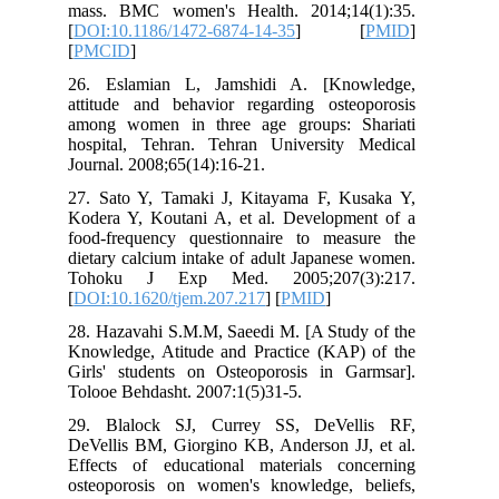
mass. BMC women's Health. 2014;14(1):35.
[
DOI:10.1186/1472-6874-14-35
] [
PMID
]
[
PMCID
]
26. Eslamian L, Jamshidi A. [Knowledge,
attitude and behavior regarding osteoporosis
among women in three age groups: Shariati
hospital, Tehran. Tehran University Medical
Journal. 2008;65(14):16-21.
27. Sato Y, Tamaki J, Kitayama F, Kusaka Y,
Kodera Y, Koutani A, et al. Development of a
food-frequency questionnaire to measure the
dietary calcium intake of adult Japanese women.
Tohoku J Exp Med. 2005;207(3):217.
[
DOI:10.1620/tjem.207.217
] [
PMID
]
28. Hazavahi S.M.M, Saeedi M. [A Study of the
Knowledge, Atitude and Practice (KAP) of the
Girls' students on Osteoporosis in Garmsar].
Tolooe Behdasht. 2007:1(5)31-5.
29. Blalock SJ, Currey SS, DeVellis RF,
DeVellis BM, Giorgino KB, Anderson JJ, et al.
Effects of educational materials concerning
osteoporosis on women's knowledge, beliefs,