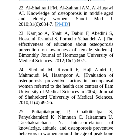
22. Al-Shahrani FM, Al-Zahrani AM, Al-Haqawi
AI. Knowledge of osteoporosis in middle-aged
and elderly women. Saudi Med J.
2010;31(6):684-7. [
PMID
]
23. Kamjoo A, Shahi A, Dabiri F, Abedini S,
Hosseini Teshnizi S, Pormehr Yabandeh A. [The
effectiveness of education about osteoporosis
prevention on awareness of female students].
Bimonthly Journal of Hormozgan University of
Medical Sciences. 2012;16(1):60-5.
24. Shohani M, Rasouli F, Haji Amiri P,
Mahmoudi M, Hasanpoor A. [Evaluation of
osteoporosis preventive factors in menopausal
women referred to the health care centers of Ilam
University of Medical Sciences in 2004]. Journal
of Shahrekord University of Medical Sciences.
2010;11(4):49-56.
25. Puttapitakpong P, Chaikittisilpa S,
Panyakhamlerd K, Nimnuan C, Jaisamrarn U,
Taechakraichana N. Inter-correlation of
knowledge, attitude, and osteoporosis preventive
behaviors in women around the age of peak bone