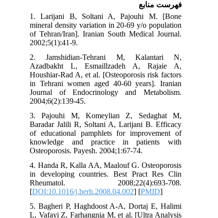
فهرست منابع
1. Larijani B, Soltani A, Pajouhi M. [Bone
mineral density variation in 20-69 y/o population
of Tehran/Iran]. Iranian South Medical Journal.
2002;5(1):41-9.
2. Jamshidian-Tehrani M, Kalantari N,
Azadbakht L, Esmaillzadeh A, Rajaie A,
Houshiar-Rad A, et al. [Osteoporosis risk factors
in Tehrani women aged 40-60 years]. Iranian
Journal of Endocrinology and Metabolism.
2004;6(2):139-45.
3. Pajouhi M, Komeylian Z, Sedaghat M,
Baradar Jalili R, Soltani A, Larijani B. Efficacy
of educational pamphlets for improvement of
knowledge and practice in patients with
Osteoporosis. Payesh. 2004;1:67-74.
4. Handa R, Kalla AA, Maalouf G. Osteoporosis
in developing countries. Best Pract Res Clin
Rheumatol. 2008;22(4):693-708.
[
DOI:10.1016/j.berh.2008.04.002
] [
PMID
]
5. Bagheri P, Haghdoost A-A, Dortaj E, Halimi
L, Vafayi Z, Farhangnia M, et al. [Ultra Analysis