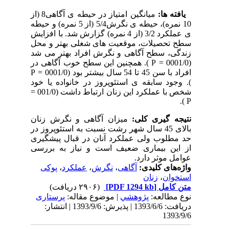
یافته ها:
میانگین امتیاز در حیطه ی آگاهی8 (از
10 نمره)، حیطه ی نگرش5/4 (از 5 نمره) و حیطه
ی عملکرد 3/2 (از 4 نمره) گزارش شد. با افزایش
سطح تحصیلات، موقعیت های شغلی بهتر و محل
زندگی، سطح آگاهی و نگرش افراد بهتر می شد
(0001/0 = P ). همچنین این سطح خوب آگاهی در
افراد با سن 45 تا 54 سال بیشتر بود (0001/0 = P
). وجود سابقه ی استئوپروز در خانواده یا خود
شخص با عملکرد این زنان ارتباط داشت (001/0 =
P ).
نتیجه گیری کلی:
میزان آگاهی و نگرش زنان
بالای 45 سال شهر رشت نسبت به استئوپروز در
حد مطلوب ولی عملکرد آنان در قبال پیشگیری
از این بیماری ضعیف است و نیاز به بررسی
عوامل موثر دارد.
پوکی
،
عملکرد
،
نگرش
،
آگاهی
واژه‌های کلیدی:
زنان
،
استخوان
(۲۹۰۶ دریافت)
[PDF 1294 kb]
متن کامل
نوع مطالعه:
پژوهشي
| موضوع مقاله:
پرستاری
دریافت: 1393/6/6 | پذیرش: 1393/9/6 | انتشار:
1393/9/6