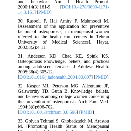
and behavior. Am J Health Promot.
2000;14(3):161-9. [
DOI:10.4278/0890-1171-
14.3.161
] [
PMID
]
30. Rasooli F, Haj Amiry P, Mahmoodi M.
[Assessment of the application for preventive
factors of osteoporosis, in menopausal women
referred to the health care centers in Tehran
University of Medical Sciences]. Hayat.
2002;8(2):4-11.
31. Anderson KD, Chad KE, Spink KS.
Osteoporosis knowledge, beliefs, and practices
among adolescent females. J Adolesc Health.
2005;36(4):305-12.
[
DOI:10.1016/j.jadohealth.2004.03.007
] [
PMID
]
32. Kasper MJ, Peterson MG, Allegrante JP,
Galsworthy TD, Gutin B. Knowledge, beliefs,
and behaviors among college women concerning
the prevention of osteoporosis. Arch Fam Med.
1994;3(8):696-702.
[
DOI:10.1001/archfami.3.8.696
] [
PMID
]
33. Golyan Tehrani S, Ghobadzadeh M, Arastou
M. [Promoting Health Status of Menopausal