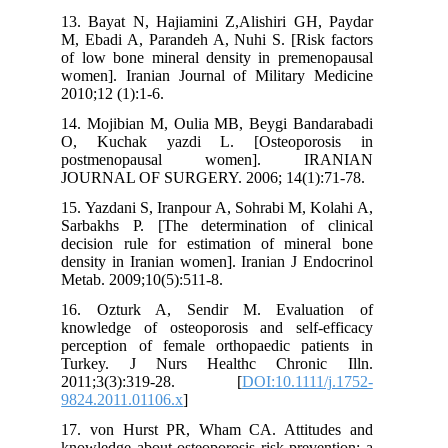
13. Bayat N, Hajiamini Z,Alishiri GH, Paydar
M, Ebadi A, Parandeh A, Nuhi S. [Risk factors
of low bone mineral density in premenopausal
women]. Iranian Journal of Military Medicine
2010;12 (1):1-6.
14. Mojibian M, Oulia MB, Beygi Bandarabadi
O, Kuchak yazdi L. [Osteoporosis in
postmenopausal women]. IRANIAN
JOURNAL OF SURGERY. 2006; 14(1):71-78.
15. Yazdani S, Iranpour A, Sohrabi M, Kolahi A,
Sarbakhs P. [The determination of clinical
decision rule for estimation of mineral bone
density in Iranian women]. Iranian J Endocrinol
Metab. 2009;10(5):511-8.
16. Ozturk A, Sendir M. Evaluation of
knowledge of osteoporosis and self‐efficacy
perception of female orthopaedic patients in
Turkey. J Nurs Healthc Chronic Illn.
2011;3(3):319-28. [
DOI:10.1111/j.1752-
9824.2011.01106.x
]
17. von Hurst PR, Wham CA. Attitudes and
knowledge about osteoporosis risk prevention: a