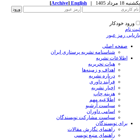
[
Archive
]
English
|
ه 18 مرداد 1405
ورود خودکار
ت نام
زیابی رمز عبور
صفحه اصلی
شناسنامه نشریه پرستاری ایران
اطلاعات نشریه
هیات تحریریه
اهداف و زمینه‌ها
درباره نشریه
فرآیند داوری
اخبار نشریه
هزینه چاپ
اطلاعیه مهم
سیاست آرشیو
اسامی داوران
سیاست مشارکت نویسندگان
برای نویسندگان
راهنمای نگارش مقالات
راهنمای منبع نویسی