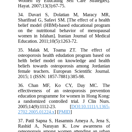
Women by Educating Self Care Strategies].
Hayat. 2007;13(3):67-75.
34. Davari S, Dolatian M, Maracy MR,
Sharifirad G, Safavi SM. [The effect of a health
belief model (HBM)-based educational program
on the nutritional behavior of menopausal
women in Isfahan]. Iranian Journal of Medical
Education. 2011;10(5):1263-72.
35. Malak M, Toama ZT. The effect of
osteoporosis health edudation program based on
helth belief model on knowledge and health
beliefs towards osteoporosis among Jordanian
female teachers. European Scientific Journal.
2015; 1 (ISSN: 1857-7881):385-98.
36. Chan MF, Ko CY, Day MC. The
effectiveness of an osteoporosis prevention
education programme for women in Hong Kong:
a randomized controlled trial. J Clin Nurs.
2005;14(9):1112-23. [
DOI:10.1111/j.1365-
2702.2005.01224.x
] [
PMID
]
37. Patil Sapna S, Hasamnis Ameya A, Jena S,
Rashid A, Narayan K. Low awareness of
osteoporosis among women attending an urban