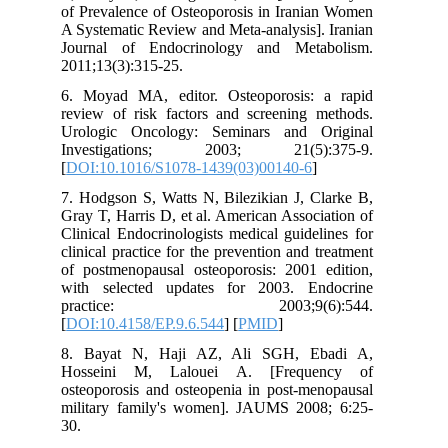
of Prevalence of Osteoporosis in Iranian Women
A Systematic Review and Meta-analysis]. Iranian
Journal of Endocrinology and Metabolism.
2011;13(3):315-25.
6. Moyad MA, editor. Osteoporosis: a rapid
review of risk factors and screening methods.
Urologic Oncology: Seminars and Original
Investigations; 2003; 21(5):375-9.
[
DOI:10.1016/S1078-1439(03)00140-6
]
7. Hodgson S, Watts N, Bilezikian J, Clarke B,
Gray T, Harris D, et al. American Association of
Clinical Endocrinologists medical guidelines for
clinical practice for the prevention and treatment
of postmenopausal osteoporosis: 2001 edition,
with selected updates for 2003. Endocrine
practice: 2003;9(6):544.
[
DOI:10.4158/EP.9.6.544
] [
PMID
]
8. Bayat N, Haji AZ, Ali SGH, Ebadi A,
Hosseini M, Lalouei A. [Frequency of
osteoporosis and osteopenia in post-menopausal
military family's women]. JAUMS 2008; 6:25-
30.