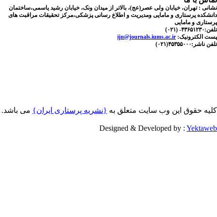
نی : تهران، خیابان ولی عصر(عج)، بالاتر از میدان ونک، خیابان رشید یاسمی،ساختمان
شکده پرستاری و مامایی ومدیریت و اطلاع رسانی پزشکی،مرکز تحقیقات مراقبت های
تاری و مامایی
۴۳۶۵- (۰۲۱
ijn@journals.iums.ac.ir
ست الکترونیک
ناشر:۴۵۳۵۵۰۰۰(۰۲۱
یه حقوق این وب سایت متعلق به
{نشریه پرستاری ایران}
می باشد.
Designed & Developed by :
Yektaw