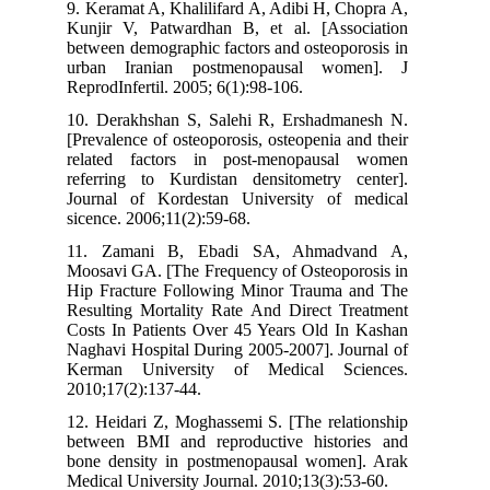
9. Keramat A, Khalilifard A, Adibi H, Chopra A,
Kunjir V, Patwardhan B, et al. [Association
between demographic factors and osteoporosis in
urban Iranian postmenopausal women]. J
ReprodInfertil. 2005; 6(1):98-106.
10. Derakhshan S, Salehi R, Ershadmanesh N.
[Prevalence of osteoporosis, osteopenia and their
related factors in post-menopausal women
referring to Kurdistan densitometry center].
Journal of Kordestan University of medical
sicence. 2006;11(2):59-68.
11. Zamani B, Ebadi SA, Ahmadvand A,
Moosavi GA. [The Frequency of Osteoporosis in
Hip Fracture Following Minor Trauma and The
Resulting Mortality Rate And Direct Treatment
Costs In Patients Over 45 Years Old In Kashan
Naghavi Hospital During 2005-2007]. Journal of
Kerman University of Medical Sciences.
2010;17(2):137-44.
12. Heidari Z, Moghassemi S. [The relationship
between BMI and reproductive histories and
bone density in postmenopausal women]. Arak
Medical University Journal. 2010;13(3):53-60.