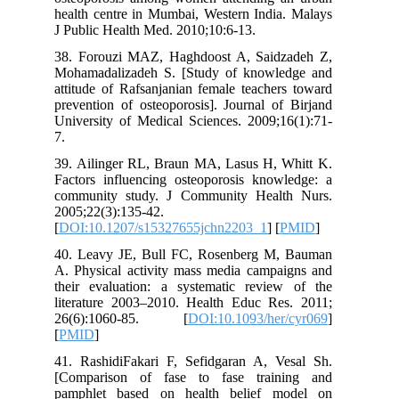
health centre in Mumbai, Western India. Malays
J Public Health Med. 2010;10:6-13.
38. Forouzi MAZ, Haghdoost A, Saidzadeh Z,
Mohamadalizadeh S. [Study of knowledge and
attitude of Rafsanjanian female teachers toward
prevention of osteoporosis]. Journal of Birjand
University of Medical Sciences. 2009;16(1):71-
7.
39. Ailinger RL, Braun MA, Lasus H, Whitt K.
Factors influencing osteoporosis knowledge: a
community study. J Community Health Nurs.
2005;22(3):135-42.
[
DOI:10.1207/s15327655jchn2203_1
] [
PMID
]
40. Leavy JE, Bull FC, Rosenberg M, Bauman
A. Physical activity mass media campaigns and
their evaluation: a systematic review of the
literature 2003–2010. Health Educ Res. 2011;
26(6):1060-85. [
DOI:10.1093/her/cyr069
]
[
PMID
]
41. RashidiFakari F, Sefidgaran A, Vesal Sh.
[Comparison of fase to fase training and
pamphlet based on health belief model on