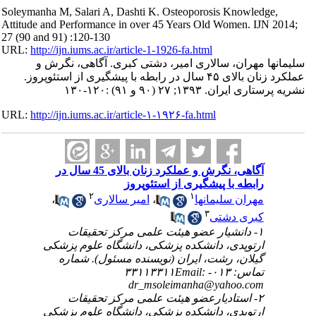
Soleymanha M, Salari A, Dashti K. Osteoporosis Knowledge,
Attitude and Performance in over 45 Years Old Women. IJN 2014;
27 (90 and 91) :120-130
URL:
http://ijn.iums.ac.ir/article-1-1926-fa.html
سلیمانها مهران، سالاری امیر، دشتی کبری. آگاهی، نگرش و
عملکرد زنان بالای ۴۵ سال در رابطه با پیشگیری از استئوپروز.
نشریه پرستاری ایران. ۱۳۹۳; ۲۷ (۹۰ و ۹۱) :۱۲۰-۱۳۰
URL:
http://ijn.iums.ac.ir/article-۱-۱۹۲۶-fa.html
آگاهی، نگرش و عملکرد زنان بالای 45 سال در
رابطه با پیشگیری از استئوپروز
۲
۱
،
امیر سالاری
،
مهران سلیمانها
۳
کبری دشتی
۱- دانشیار عضو هیئت علمی مرکز تحقیقات
ارتوپدی، دانشکده پزشکی، دانشگاه علوم پزشکی
گیلان، رشت، ایران (نویسنده مسئول). شماره
تماس: ۰۱۳- ۳۳۱۱۳۳۱۱Email:
dr_msoleimanha@yahoo.com
۲- استادیارعضو هیئت علمی مرکز تحقیقات
ارتوپدی، دانشکده پزشکی، دانشگاه علوم پزشکی