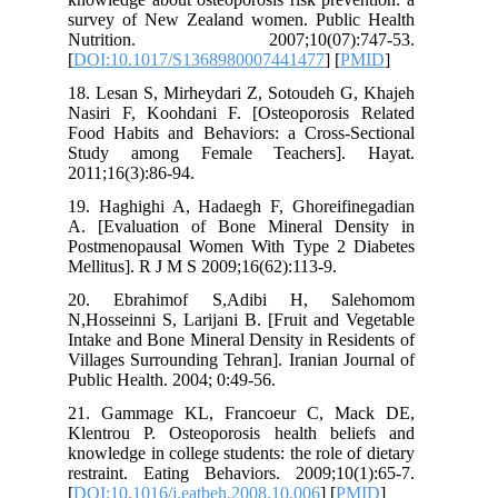
survey of New Zealand women. Public Health
Nutrition. 2007;10(07):747-53.
[
DOI:10.1017/S1368980007441477
] [
PMID
]
18. Lesan S, Mirheydari Z, Sotoudeh G, Khajeh
Nasiri F, Koohdani F. [Osteoporosis Related
Food Habits and Behaviors: a Cross-Sectional
Study among Female Teachers]. Hayat.
2011;16(3):86-94.
19. Haghighi A, Hadaegh F, Ghoreifinegadian
A. [Evaluation of Bone Mineral Density in
Postmenopausal Women With Type 2 Diabetes
Mellitus]. R J M S 2009;16(62):113-9.
20. Ebrahimof S,Adibi H, Salehomom
N,Hosseinni S, Larijani B. [Fruit and Vegetable
Intake and Bone Mineral Density in Residents of
Villages Surrounding Tehran]. Iranian Journal of
Public Health. 2004; 0:49-56.
21. Gammage KL, Francoeur C, Mack DE,
Klentrou P. Osteoporosis health beliefs and
knowledge in college students: the role of dietary
restraint. Eating Behaviors. 2009;10(1):65-7.
[
DOI:10.1016/j.eatbeh.2008.10.006
] [
PMID
]