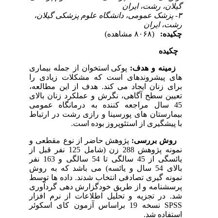
گیلان، رشت، ایران
۳- پزشک عمومی، دانشگاه علوم پزشکی گیلان،
رشت، ایران
چکیده:
(۸۰۶۸ مشاهده)
چکیده
زمینه و هدف:
پوکی استخوان از جمله بیماری
های پیشرونده­ای است که مشکلات زیادی را
برای زنان ایجاد می کند. هدف از این مطالعه،
تعیین سطح آگاهی، نگرش و عملکرد زنان بالای
45 سال مراجعه کننده به درمانگاه عمومی
بیمارستان های پورسینا و رازی رشت در ارتباط
با پیشگیری از استئوپروز بوده است.
روش بررسی:
پژوهش حاضر از نوع مقطعی و
نمونه پژوهش 288 زن (شامل 125 نفر قبل از
یائسگی از 45 سالگی تا 54 سالگی و 163 نفر
بالای 54 سال و یائسه) می باشد که به روش
نمونه گیری تصادفی انتخاب شدند. داده ها توسط
پرسشنامه و از طریق خودگزارش دهی گردآوری
شد. در تجزیه و تحلیل اطلاعات از نرم افزار
SPSS نسخه 19 براساس آزمون کای اسکوئر
استفاده شد.