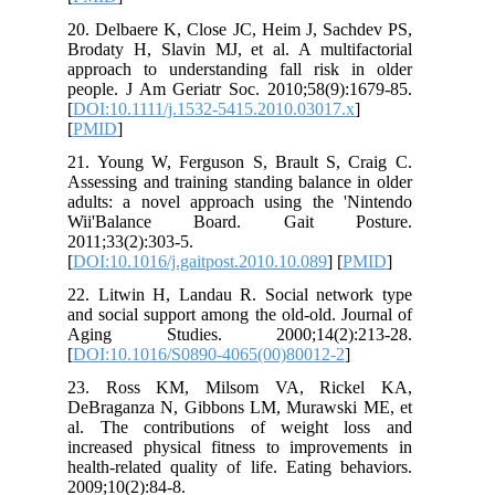
20. Delbaere K, Close JC, Heim J, Sachdev PS,
Brodaty H, Slavin MJ, et al. A multifactorial
approach to understanding fall risk in older
people. J Am Geriatr Soc. 2010;58(9):1679-85.
[
DOI:10.1111/j.1532-5415.2010.03017.x
]
[
PMID
]
21. Young W, Ferguson S, Brault S, Craig C.
Assessing and training standing balance in older
adults: a novel approach using the 'Nintendo
Wii'Balance Board. Gait Posture.
2011;33(2):303-5.
[
DOI:10.1016/j.gaitpost.2010.10.089
] [
PMID
]
22. Litwin H, Landau R. Social network type
and social support among the old-old. Journal of
Aging Studies. 2000;14(2):213-28.
[
DOI:10.1016/S0890-4065(00)80012-2
]
23. Ross KM, Milsom VA, Rickel KA,
DeBraganza N, Gibbons LM, Murawski ME, et
al. The contributions of weight loss and
increased physical fitness to improvements in
health-related quality of life. Eating behaviors.
2009;10(2):84-8.