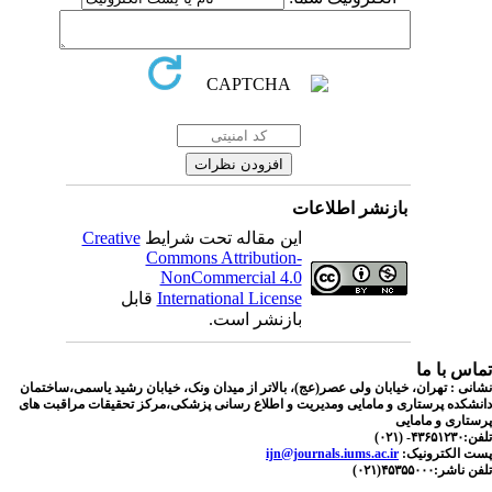
بازنشر اطلاعات
Creative
این مقاله تحت شرایط
Commons Attribution-
NonCommercial 4.0
قابل
International License
بازنشر است.
اس با ما
نی : تهران، خیابان ولی عصر(عج)، بالاتر از میدان ونک، خیابان رشید یاسمی،ساختمان
شکده پرستاری و مامایی ومدیریت و اطلاع رسانی پزشکی،مرکز تحقیقات مراقبت های
تاری و مامایی
۴۳۶۵- (۰۲۱
ijn@journals.iums.ac.ir
ست الکترونیک
ناشر:۴۵۳۵۵۰۰۰(۰۲۱