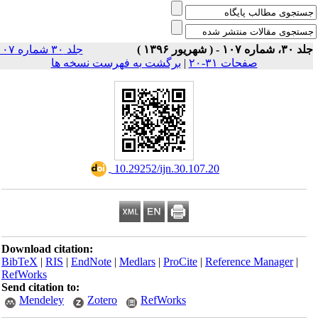
۳۰، شماره ۱۰۷ - ( شهریور ۱۳۹۶
جلد ۳۰ شماره ۱۰۷
برگشت به فهرست نسخه ها
|
صفحات ۳۱-۲۰
‎ 10.29252/ijn.30.107.20
Download citation:
BibTeX
|
RIS
|
EndNote
|
Medlars
|
ProCite
|
Reference Manager
|
RefWorks
Send citation to:
Mendeley
Zotero
RefWorks