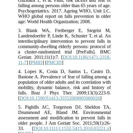
Gazibara T, et al. Falls, risk factors and fear of
falling among persons older than 65 years of age.
Psychogeriatrics. 2017. Ageing WHO, Unit LC.
WHO global report on falls prevention in older
age: World Health Organization; 2008.
3. Blank WA, Freiberger E, Siegrist M,
Landendoerfer P, Linde K, Schuster T, et al. An
interdisciplinary intervention to prevent falls in
community-dwelling elderly persons: protocol of
a cluster-randomized trial [PreFalls]. BMC
Geriatr. 2011;11(1):7. [
DOI:10.1186/1471-2318-
11-7
] [
PMID
] [
PMCID
]
4. Lopes K, Costa D, Santos L, Castro D,
Bastone A. Prevalence of fear of falling among a
population of older adults and its correlation with
mobility, dynamic balance, risk and history of
falls. Braz J Phys Ther. 2009;13(3):223-9.
[
DOI:10.1590/S1413-35552009005000026
]
5. Pighills AC, Torgerson DJ, Sheldon TA,
Drummond AE, Bland JM. Environmental
assessment and modification to prevent falls in
older people. J Am Geriatr Soc. 2011;59(1):26-
33. [
DOI:10.1111/j.1532-5415.2010.03221.x
]