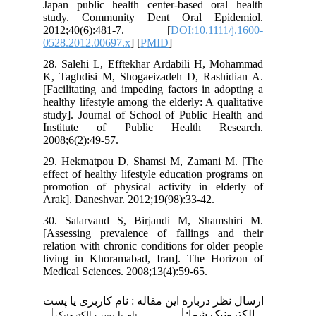
Japan public health center‐based oral health
study. Community Dent Oral Epidemiol.
2012;40(6):481-7. [
DOI:10.1111/j.1600-
0528.2012.00697.x
] [
PMID
]
28. Salehi L, Efftekhar Ardabili H, Mohammad
K, Taghdisi M, Shogaeizadeh D, Rashidian A.
[Facilitating and impeding factors in adopting a
healthy lifestyle among the elderly: A qualitative
study]. Journal of School of Public Health and
Institute of Public Health Research.
2008;6(2):49-57.
29. Hekmatpou D, Shamsi M, Zamani M. [The
effect of healthy lifestyle education programs on
promotion of physical activity in elderly of
Arak]. Daneshvar. 2012;19(98):33-42.
30. Salarvand S, Birjandi M, Shamshiri M.
[Assessing prevalence of fallings and their
relation with chronic conditions for older people
living in Khoramabad, Iran]. The Horizon of
Medical Sciences. 2008;13(4):59-65.
ارسال نظر درباره این مقاله : نام کاربری یا پست
الکترونیک شما: