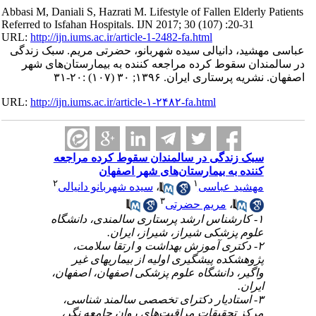
Abbasi M, Daniali S, Hazrati M. Lifestyle of Fallen Elderly Patients
Referred to Isfahan Hospitals. IJN 2017; 30 (107) :20-31
URL:
http://ijn.iums.ac.ir/article-1-2482-fa.html
عباسی مهشید، دانیالی سیده شهربانو، حضرتی مریم. سبک زندگی
در سالمندان سقوط کرده مراجعه کننده به بیمارستان‌های شهر
اصفهان. نشریه پرستاری ایران. ۱۳۹۶; ۳۰ (۱۰۷) :۲۰-۳۱
URL:
http://ijn.iums.ac.ir/article-۱-۲۴۸۲-fa.html
سبک زندگی در سالمندان سقوط کرده مراجعه
کننده به بیمارستان‌های شهر اصفهان
۲
۱
سیده شهربانو دانیالی
،
مهشید عباسی
۳
مریم حضرتی
،
۱- کارشناس ارشد پرستاری سالمندی، دانشگاه
علوم پزشکی شیراز، شیراز، ایران.
۲- دکتری آموزش بهداشت و ارتقا سلامت،
پژوهشکده پیشگیری اولیه از بیماریهای غیر
واگیر، دانشگاه علوم پزشکی اصفهان، اصفهان،
ایران.
۳- استادیار دکترای تخصصی سالمند شناسی،
مرکز تحقیقات مراقبت‌های روان جامعه نگر،