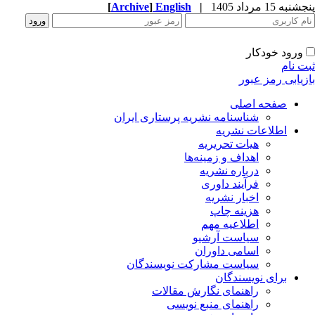
[
Archive
]
English
|
به 15 مرداد 1405
ورود خودکار
ت نام
زیابی رمز عبور
صفحه اصلی
شناسنامه نشریه پرستاری ایران
اطلاعات نشریه
هیات تحریریه
اهداف و زمینه‌ها
درباره نشریه
فرآیند داوری
اخبار نشریه
هزینه چاپ
اطلاعیه مهم
سیاست آرشیو
اسامی داوران
سیاست مشارکت نویسندگان
برای نویسندگان
راهنمای نگارش مقالات
راهنمای منبع نویسی