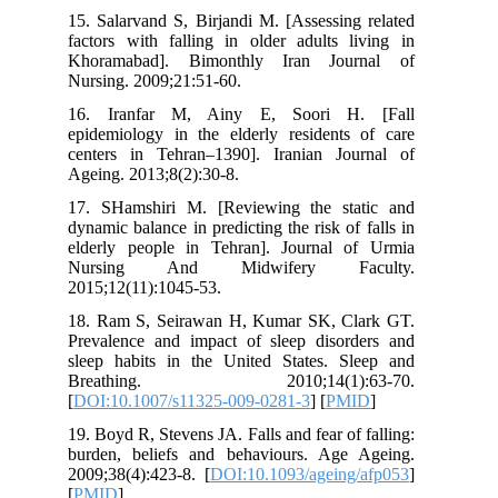
15. Salarvand S, Birjandi M. [Assessing related
factors with falling in older adults living in
Khoramabad]. Bimonthly Iran Journal of
Nursing. 2009;21:51-60.
16. Iranfar M, Ainy E, Soori H. [Fall
epidemiology in the elderly residents of care
centers in Tehran–1390]. Iranian Journal of
Ageing. 2013;8(2):30-8.
17. SHamshiri M. [Reviewing the static and
dynamic balance in predicting the risk of falls in
elderly people in Tehran]. Journal of Urmia
Nursing And Midwifery Faculty.
2015;12(11):1045-53.
18. Ram S, Seirawan H, Kumar SK, Clark GT.
Prevalence and impact of sleep disorders and
sleep habits in the United States. Sleep and
Breathing. 2010;14(1):63-70.
[
DOI:10.1007/s11325-009-0281-3
] [
PMID
]
19. Boyd R, Stevens JA. Falls and fear of falling:
burden, beliefs and behaviours. Age Ageing.
2009;38(4):423-8. [
DOI:10.1093/ageing/afp053
]
[
PMID
]