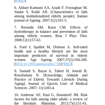
[
PMID
]
6. Akbari Kamrani AA, Azadi F, Foroughan M,
Siadat S, Kaldi AR. [Characteristics of falls
among institutionalized elderly people]. Iranian
journal of Ageing. 2007;1(2):101-5.
7. Resende SM, Rassi CM. Effects of
hydrotherapy in balance and prevention of falls
among elderly women. Braz J Phys Ther.
2008;12(1):57-63.
8. Ford J, Spallek M, Dobson A. Self-rated
health and a healthy lifestyle are the most
important predictors of survival in elderly
women. Age Ageing. 2007;37(2):194-200.
[
DOI:10.1093/ageing/afm171
] [
PMID
]
9. Samadi S, Bayat A, Taheri H, Joneid B,
Rouzbahani N. [Knowledge, Attitude and
Practice of Elderly Towards Lifestyle During
Aging]. Journal of Qazvin Univ of Medical
Sciences. 2007; 11(1):83-4.
10. Ambrose AF, Paul G, Hausdorff JM. Risk
factors for falls among older adults: a review of
the literature. Maturitas. 2013;75(1):51-61.