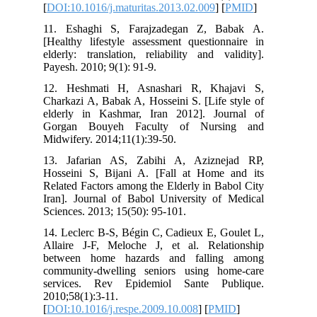
[
DOI:10.1016/j.maturitas.2013.02.009
] [
PMID
]
11. Eshaghi S, Farajzadegan Z, Babak A.
[Healthy lifestyle assessment questionnaire in
elderly: translation, reliability and validity].
Payesh. 2010; 9(1): 91-9.
12. Heshmati H, Asnashari R, Khajavi S,
Charkazi A, Babak A, Hosseini S. [Life style of
elderly in Kashmar, Iran 2012]. Journal of
Gorgan Bouyeh Faculty of Nursing and
Midwifery. 2014;11(1):39-50.
13. Jafarian AS, Zabihi A, Aziznejad RP,
Hosseini S, Bijani A. [Fall at Home and its
Related Factors among the Elderly in Babol City
Iran]. Journal of Babol University of Medical
Sciences. 2013; 15(50): 95-101.
14. Leclerc B-S, Bégin C, Cadieux E, Goulet L,
Allaire J-F, Meloche J, et al. Relationship
between home hazards and falling among
community-dwelling seniors using home-care
services. Rev Epidemiol Sante Publique.
2010;58(1):3-11.
[
DOI:10.1016/j.respe.2009.10.008
] [
PMID
]