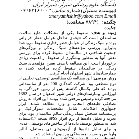
دانشگاه علوم پزشکی شیراز، شیراز ایران.
(نویسنده مسئول) شماره تماس: ۰۹۱۷۳۱۶۱۰۰۲
maryamhshir@yahoo.com Email:
چکیده:
(۷۸۹۴ مشاهده)
چکیده
زمینه و هدف
: سقوط یکی از مشکلات شایع سلامت
سالمندان است که نتیجه‌
ی
تداخل عوامل خطر فراوانی
بوده و سبک زندگی از عوامل خطر رفتاری سقوط می‌باشد؛
بنابراین بررسی مؤلفه‌های سبک زندگی و ویژگی‌های
جمعیت شناختی در سالمندان سقوط کرده برای بررسی
نقش آنها به منظور پیشگیری از سقوط از اهمیت زیادی
برخوردار است. این مطالعه با هدف
تعیین
مؤلفه‌های سبک
زندگی در سالمندان
سقوط کرده مراجعه کننده به
بیمارستان‌های شهر اصفهان
انجام گرفت.
روش بررسی
: این مطالعه یک مطالعه‌ی توصیفی- تحلیلی از
نوع مقطعی بود. شرکت کنندگان
200 نفر از سالمندانی
بودند که طی یکسال گذشته پس از زمین خوردگی، به
اورژانس بیمارستان‌های دولتی شهر اصفهان در سال 1392
مراجعه کرده و سپس مرخص شده بودند. این افراد به روش
تصادفی طبقه‌ای انتخاب و وارد مطالعه شدند. ابزار
جمع‌آوری اطلاعات، شامل مشخصات دموگرافیک و
پرسشنامه سنجش سبک زندگی سالم سالمندان بود. برای
نسخه 17استفاده
SPSS
تجزیه و تحلیل داده‌ها از نرم افزار
شد. به منظور توصیف داده‌ها از شاخص‌های توصیفی عددی
و برای تحلیل داده‌ها از آزمون‌های تی
مستقل، آنالیز
واریانس و ضریب همبستگی پیرسون استفاده شد.
یافته‌ها
: بیشتر سالمندان (70%) در منزل سقوط کرده و 20