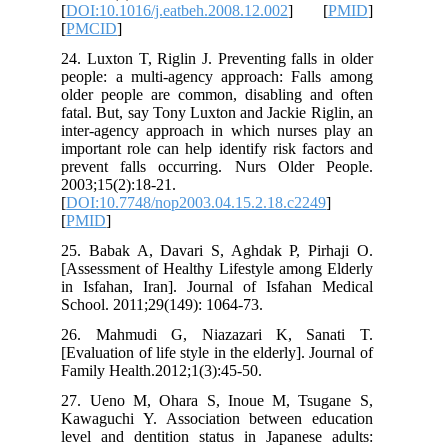
[
DOI:10.1016/j.eatbeh.2008.12.002
] [
PMID
]
[
PMCID
]
24. Luxton T, Riglin J. Preventing falls in older
people: a multi-agency approach: Falls among
older people are common, disabling and often
fatal. But, say Tony Luxton and Jackie Riglin, an
inter-agency approach in which nurses play an
important role can help identify risk factors and
prevent falls occurring. Nurs Older People.
2003;15(2):18-21.
[
DOI:10.7748/nop2003.04.15.2.18.c2249
]
[
PMID
]
25. Babak A, Davari S, Aghdak P, Pirhaji O.
[Assessment of Healthy Lifestyle among Elderly
in Isfahan, Iran]. Journal of Isfahan Medical
School. 2011;29(149): 1064-73.
26. Mahmudi G, Niazazari K, Sanati T.
[Evaluation of life style in the elderly]. Journal of
Family Health.2012;1(3):45-50.
27. Ueno M, Ohara S, Inoue M, Tsugane S,
Kawaguchi Y. Association between education
level and dentition status in Japanese adults: