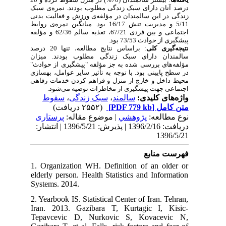
درصد آنان دارای سبک زندگی مطلوب بودند. نمره‌ی سبک
زندگی در این سالمندان در مؤلفه‌ی ورزش و فعالیت بدنی
5/11 و مدیریت تنش 16/17 بود. میانگین نمره‌ی روابط
اجتماعی و بین فردی 67/21، تغذیه سالم 62/36 و مؤلفه
پیشگیری از حوادث 73/53 بود.
نتیجه‌گیری کلی
: براساس نتایج مطالعه، تنها 20 درصد
سالمندان دارای سبک زندگی مطلوب بودند. میزان
مؤلفه‌های بررسی شده به جز مؤلفه "پیشگیری از حوادث"
در سطح پایینی بود. با توجه به تأثیر سایر عوامل، بهسازی
محیط داخل و خارج از منزل و فراهم کردن خدمات رفاهی
اجتماعی جهت پیشگیری از مخاطرات توصیه می‌شود.
سقوط
،
سبک زندگی
،
سالمند
واژه‌های کلیدی:
(۲۵۵۲ دریافت)
[PDF 779 kb]
متن کامل
نوع مطالعه:
پژوهشي
| موضوع مقاله:
پرستاری
دریافت: 1396/2/16 | پذیرش: 1396/5/21 | انتشار:
1396/5/21
فهرست منابع
1. Organization WH. Definition of an older or
elderly person. Health Statistics and Information
Systems. 2014.
2. Yearbook IS. Statistical Center of Iran. Tehran,
Iran. 2013. Gazibara T, Kurtagic I, Kisic‐
Tepavcevic D, Nurkovic S, Kovacevic N,