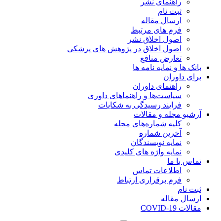
راهنمای نشر
ثبت نام
ارسال مقاله
فرم های مرتبط
اصول اخلاق نشر
اصول اخلاق در پژوهش های پزشکی
تعارض منافع
بانک ها و نمایه نامه ها
برای داوران
راهنمای داوران
سیاست‌ها و راهنماهای داوری
فرایند رسیدگی به شکایات
آرشیو مجله و مقالات
کلیه شماره‌های مجله
آخرین شماره
نمایه نویسندگان
نمایه واژه های کلیدی
تماس با ما
اطلاعات تماس
فرم برقراری ارتباط
ثبت نام
ارسال مقاله
مقالات COVID-19