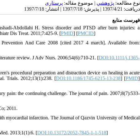
نوع مطالعه:
پژوهشي
| موضوع مقاله:
پرستاری
دریافت: 1397/4/21 | پذیرش: 1397/7/18 | انتشار: 1397/7/18
فهرست منابع
adi-Abdollahi H. Stress disorder and PTSD after burn injuries: a
iatr Dis Treat. 2011;7:425-9. [
PMID
] [
PMCID
]
evention And Care 2008 [cited 2017 4 march]. Available from:
iterature review. J Adv Nurs. 2006;54(6):710-21. [
DOI:10.1111/j.1365-
n's procedural preparation and distraction device on healing in acute
l. Trials. 2012;13(1):238. [
DOI:10.1186/1745-6215-13-238
] [
PMID
]
 pain: the continuing challenge. The journal of pain. 2007;8(7):533-
Co; 2011.
ith myocardial infarction. The Journal of Qazvin University of Medical
Med. 2013;1(1):6. [
DOI:10.13172/2052-7845-1-1-518
]