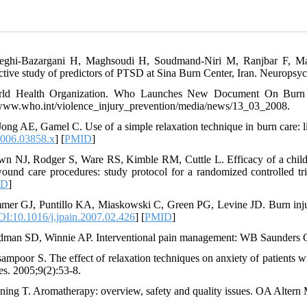
eghi-Bazargani H, Maghsoudi H, Soudmand-Niri M, Ranjbar F, Mash
ctive study of predictors of PTSD at Sina Burn Center, Iran. Neuropsych
rld Health Organization. Who Launches New Document On Burn Pr
/www.who.int/violence_injury_prevention/media/news/13_03_2008.
Jong AE, Gamel C. Use of a simple relaxation technique in burn care: l
006.03858.x
] [
PMID
]
wn NJ, Rodger S, Ware RS, Kimble RM, Cuttle L. Efficacy of a childre
ound care procedures: study protocol for a randomized controlled tria
ID
]
mer GJ, Puntillo KA, Miaskowski C, Green PG, Levine JD. Burn injury
I:10.1016/j.jpain.2007.02.426
] [
PMID
]
dman SD, Winnie AP. Interventional pain management: WB Saunders 
sampoor S. The effect of relaxation techniques on anxiety of patients w
es. 2005;9(2):53-8.
ning T. Aromatherapy: overview, safety and quality issues. OA Altern 