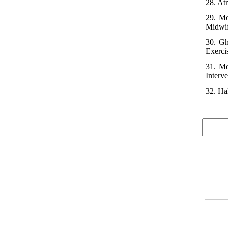
28. At
29. Mo
Midwif
30. Gh
Exerci
31. M
Interv
32. Ha