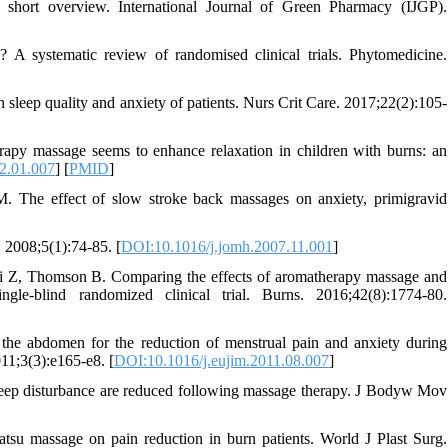
ort overview. International Journal of Green Pharmacy (IJGP).
 A systematic review of randomised clinical trials. Phytomedicine.
sleep quality and anxiety of patients. Nurs Crit Care. 2017;22(2):105-
apy massage seems to enhance relaxation in children with burns: an
2.01.007
] [
PMID
]
he effect of slow stroke back massages on anxiety, primigravid
. 2008;5(1):74-85. [
DOI:10.1016/j.jomh.2007.11.001
]
i Z, Thomson B. Comparing the effects of aromatherapy massage and
le-blind randomized clinical trial. Burns. 2016;42(8):1774-80.
e abdomen for the reduction of menstrual pain and anxiety during
011;3(3):e165-e8. [
DOI:10.1016/j.eujim.2011.08.007
]
eep disturbance are reduced following massage therapy. J Bodyw Mov
tsu massage on pain reduction in burn patients. World J Plast Surg.