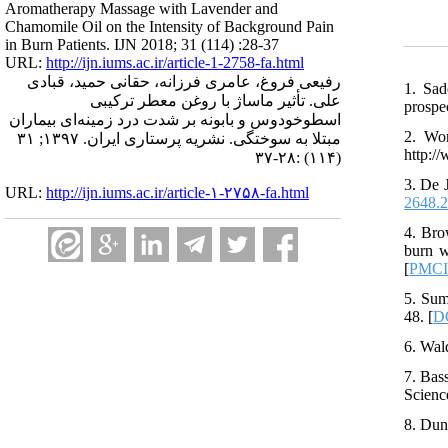
Aromatherapy Massage with Lavender and
Chamomile Oil on the Intensity of Background Pain
in Burn Patients. IJN 2018; 31 (114) :28-37
URL:
http://ijn.iums.ac.ir/article-1-2758-fa.html
رفیعی فروغ، عامری فرزانه، حقانی حمید، قبادی
1. Sad
علی. تأثیر ماساژ با روغن معطر ترکیبی
prospe
اسطوخودوس و بابونه بر شدت درد زمینه‌ای بیماران
2. Wo
مبتلا به سوختگی. نشریه پرستاری ایران. ۱۳۹۷; ۳۱
http:/
(۱۱۴) :۲۸-۳۷
3. De 
URL:
http://ijn.iums.ac.ir/article-۱-۲۷۵۸-fa.html
2648.2
4. Bro
burn w
[
PMC
5. Sum
48. [
DO
6. Wal
7. Bas
Scienc
8. Dun