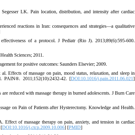
gesser LK. Pain location, distribution, and intensity after cardiac
ienced reactions in Iran: consequences and strategies—a qualitative
]
ectiveness of a protocol. J Pediatr (Rio J). 2013;89(6):595-600.
 Health Sciences; 2011.
gement for positive outcomes: Saunders Elsevier; 2009.
. Effects of massage on pain, mood status, relaxation, and sleep in
al. PAIN®. 2011;152(10):2432-42. [
DOI:10.1016/j.pain.2011.06.021
]
ls are reduced with massage therapy in burned adolescents. J Burn Care
sage on Pain of Patients after Hysterectomy. Knowledge and Health.
ffect of massage therapy on pain, anxiety, and tension in cardiac
 [
DOI:10.1016/j.ctcp.2009.10.006
] [
PMID
]