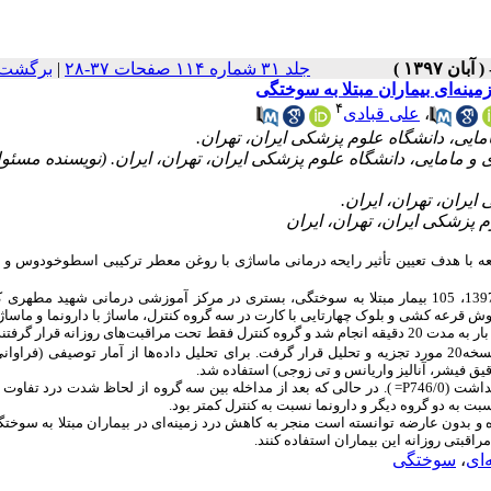
برگشت 
|
جلد ۳۱ شماره ۱۱۴ صفحات ۳۷-۲۸
ینه‌ای بیماران مبتلا به سوختگی
۴
علی قبادی
،
 مامایی، دانشگاه علوم پزشکی ایران، تهران، ایران. (نویسنده مسئول
ه با هدف تعیین تأثیر رایحه درمانی ماساژی با روغن معطر ترکیبی اسطوخودوس و بابو
در بازه زمانی دیماه 1396 تا اردیبهشت 1397، 105 بیمار مبتلا به سوختگی، بستری در مرکز آموزشی درمانی شهید مطه
 قرعه کشی و بلوک چهارتایی با کارت در سه گروه کنترل، ماساژ با دارونما و ماساژ 
معطر ترکیبی قرار گرفتند. مداخلات در طول یک هفته در سه جلسه، قبل از خواب و هر بار به مدت 20 دقیقه انجام شد و گروه کنترل فقط تحت مراقبت‌های روزانه قرا
د تجزیه و تحلیل قرار گرفت
برای تحلیل داده‌ها از آمار توصیفی (فراوانی،
 دقیق فیشر
آنالیز واریانس
و
تی
زوجی)
استفاده شد.
بعد از مداخله بین سه گروه از لحاظ شدت درد تفاوت م
لی که
). در حا
=
P
 (746/0
). به دو گروه دیگر و دارونما نسبت به کنترل کمتر بود
ه و بدون عارضه توانسته است منجر به کاهش درد زمینه‌ای در بیماران مبتلا به سوخ
اقبتی روزانه این بیماران
استفاده کنند.
سوختگی
،
‌ای