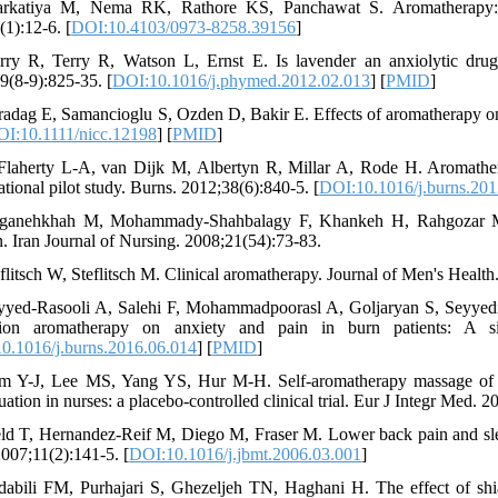
arkatiya M, Nema RK, Rathore KS, Panchawat S. Aromatherapy: sh
(1):12-6. [
DOI:10.4103/0973-8258.39156
]
rry R, Terry R, Watson L, Ernst E. Is lavender an anxiolytic drug?
9(8-9):825-35. [
DOI:10.1016/j.phymed.2012.02.013
] [
PMID
]
radag E, Samancioglu S, Ozden D, Bakir E. Effects of aromatherapy on 
I:10.1111/nicc.12198
] [
PMID
]
Flaherty L-A, van Dijk M, Albertyn R, Millar A, Rode H. Aromather
tional pilot study. Burns. 2012;38(6):840-5. [
DOI:10.1016/j.burns.201
ganehkhah M, Mohammady-Shahbalagy F, Khankeh H, Rahgozar M. T
 Iran Journal of Nursing. 2008;21(54):73-83.
flitsch W, Steflitsch M. Clinical aromatherapy. Journal of Men's Health
yyed-Rasooli A, Salehi F, Mohammadpoorasl A, Goljaryan S, Seyyed
tion aromatherapy on anxiety and pain in burn patients: A sing
0.1016/j.burns.2016.06.014
] [
PMID
]
m Y-J, Lee MS, Yang YS, Hur M-H. Self-aromatherapy massage of th
ation in nurses: a placebo-controlled clinical trial. Eur J Integr Med. 2
eld T, Hernandez-Reif M, Diego M, Fraser M. Lower back pain and sl
2007;11(2):141-5. [
DOI:10.1016/j.jbmt.2006.03.001
]
dabili FM, Purhajari S, Ghezeljeh TN, Haghani H. The effect of shia