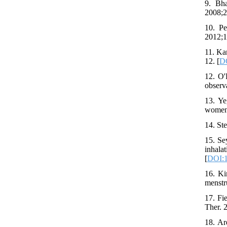
9. Bh
2008;2
10. Pe
2012;1
11. Ka
12. [
DO
12. O'
observa
13. Ye
women.
14. Ste
15. Se
inhala
[
DOI:1
16. Ki
menstru
17. Fi
Ther. 
18. Ar