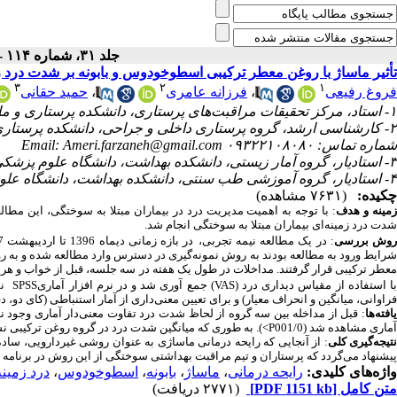
جلد ۳۱، شماره ۱۱۴ - ( آبان ۱۳۹۷ )
تأثیر ماساژ با روغن معطر ترکیبی اسطوخودوس و بابونه بر شدت درد زم
۳
۲
۱
حمید حقانی
،
فرزانه عامری
،
فروغ رفیعی
۱- استاد، مرکز تحقیقات مراقبت‌های پرستاری، دانشکده پرستاری و مامایی، دانشگاه علوم پزشکی ایران، تهران.
کارشناسی ارشد، گروه پرستاری داخلی و جراحی، دانشکده پرستاری و )
شماره تماس: ۰۹۳۲۲۱۰۸۰۸۰ Email: Ameri.farzaneh@gmail.com
۳- استادیار، گروه آمار زیستی، دانشکده بهداشت، دانشگاه علوم پزشکی ایران، تهران، ایران.
۴- استادیار، گروه آموزشی طب سنتی، دانشکده بهداشت، دانشگاه علوم پزشکی ایران، تهران، ایران
چکیده:
(۷۶۳۱ مشاهده)
مینه و هدف
با توجه به اهمیت مدیریت درد در بیماران مبتلا به سوختگی، این مطالع
شدت درد زمینه‌ای بیماران مبتلا به سوختگی انجام شد.
وش بررسی
: در یک مطالعه نیمه تجربی،
شرایط ورود به مطالعه بودند به روش نمونه‌گیری در دسترس وارد مطالعه شده و به روش
نسخه20 مور
SPSS
) جمع آوری شد و در نرم افزار آماری
VAS
با استفاده از مقیاس دیداری درد 
فراوانی، میانگین و انحراف معیار) و برای تعیین معنی‌داری از آمار استنباطی (کای دو،،
قبل از مداخله بین سه گروه از لحاظ شدت درد تفاوت معنی‌دار آماری وجود نداشت
:
افته‌ها
به طوری که میانگین شدت درد در گروه روغن ترکیبی نسبت .
<
P
آماری مشاهده شد (001/0
از آنجایی که رایحه درمانی ماساژی به عنوان روشی غیردارویی، ساد،
:
تیجه‌گیری کلی
پیشنهاد می‌گردد که پرستاران و تیم مراقبت بهداشتی سوختگی از این روش در برنامه مر
درد زمینه
،
اسطوخودوس
،
بابونه
،
ماساژ
،
رایحه درمانی
واژه‌های کلیدی:
(۲۷۷۱ دریافت)
[PDF 1151 kb]
متن کامل