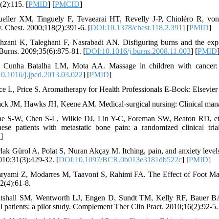
(2):115. [
PMID
] [
PMCID
]
eller XM, Tinguely F, Tevaearai HT, Revelly J-P, Chioléro R, von Se
y. Chest. 2000;118(2):391-6. [
DOI:10.1378/chest.118.2.391
] [
PMID
]
hzani K, Taleghani F, Nasrabadi AN. Disfiguring burns and the exper
 Burns. 2009;35(6):875-81. [
DOI:10.1016/j.burns.2008.11.003
] [
PMID
 Cunha Batalha LM, Mota AA. Massage in children with cancer: eff
0.1016/j.jped.2013.03.022
] [
PMID
]
ice L, Price S. Aromatherapy for Health Professionals E-Book: Elsevier
ack JM, Hawks JH, Keene AM. Medical-surgical nursing: Clinical mana
ne S-W, Chen S-L, Wilkie DJ, Lin Y-C, Foreman SW, Beaton RD, et al
ese patients with metastatic bone pain: a randomized clinical tri
D
]
rlak Gürol A, Polat S, Nuran Akçay M. Itching, pain, and anxiety leve
010;31(3):429-32. [
DOI:10.1097/BCR.0b013e3181db522c
] [
PMID
]
ryami Z, Modarres M, Taavoni S, Rahimi FA. The Effect of Foot Mas
2(4):61-8.
tshall SM, Wentworth LJ, Engen D, Sundt TM, Kelly RF, Bauer BA. E
l patients: a pilot study. Complement Ther Clin Pract. 2010;16(2):92-5.