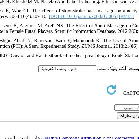
rak H, Khosh del M. Placebo And Patient Cheating. Ethics in science a
k E, Woo CP. The effects of slow-stroke back massage on anxiety a
ery. 2004;10(4):209-16. [
DOI:10.1016/j.ctnm.2004.05.006
] [
PMID
]
asemi B, Arefinia M, Arefi NS. The Effect of Sport Massage on Co
se in Female Futsal Players. Scentific Information Database. 2012;2(6):
eshgin Abadi N, Ramezani Badr F, Mahmoodi K. The Use of Aromat
ention (PCI): A Semi-Experimental Study. ZUMS Journal. 2013;21(86):
ll JE. Guyton and Hall textbook of medical physiology e-Book. St. Lou
یا پست الکترونیک شما
قابل بازنشر است.
Creative Commons Attribution-NonCommercial 4.0