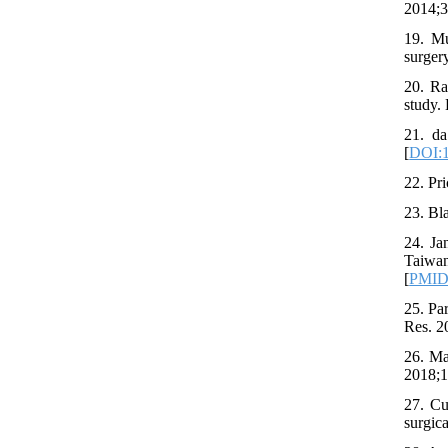
2014;3
19. Mu
surger
20. Ra
study.
21. da
[
DOI:1
22. Pr
23. Bl
24. Ja
Taiwan
[
PMI
25. Pa
Res. 2
26. Ma
2018;1
27. Cu
surgica