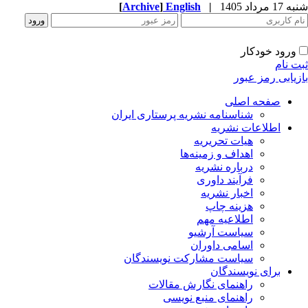
[
Archive
]
English
|
شنبه 17 مرداد 1405
ورود خودکار
ثبت نام
بازیابی رمز عبور
صفحه اصلی
شناسنامه نشریه پرستاری ایران
اطلاعات نشریه
هیات تحریریه
اهداف و زمینه‌ها
درباره نشریه
فرآیند داوری
اخبار نشریه
هزینه چاپ
اطلاعیه مهم
سیاست آرشیو
اسامی داوران
سیاست مشارکت نویسندگان
برای نویسندگان
راهنمای نگارش مقالات
راهنمای منبع نویسی