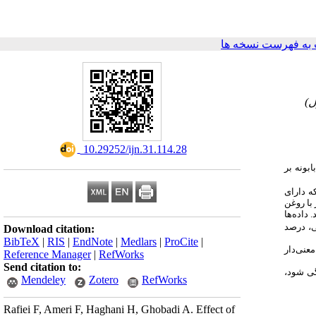
به فهرست نسخه ها
۲-
‎ 10.29252/ijn.31.114.28
: نه بر
ری که دارای
با روغن
ر گرفتند. داده‌ها
.  درصد
Download citation:
BibTeX
|
RIS
|
EndNote
|
Medlars
|
ProCite
|
عنی‌دار
Reference Manager
|
RefWorks
Send citation to:
تگی شود
Mendeley
Zotero
RefWorks
Rafiei F, Ameri F, Haghani H, Ghobadi A. Effect of