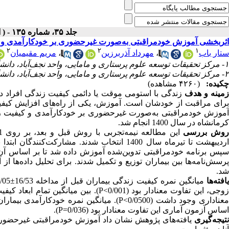
جلد ۳۵، شماره ۱۳۵ - ( اردیبهشت ۱۴۰۱ )
اثربخشی آموزش خودمراقبتی به‌صورت غیرحضوری بر خودکارآمدی و کی
۲
۲
۱
ستار باب
،
مهرداد آذربرزین
،
مریم مقیمیان
۱- مرکز تحقیقات توسعه علوم پرستاری و مامایی، واحد نجف‌آباد، دانشگاه آزاد اسلامی، نجف‌آباد، ایران. ،
۲- مرکز تحقیقات توسعه علوم پرستاری و مامایی، واحد نجف‌آباد، دانشگاه آزاد اسلامی، نجف‌آباد، ایران.
چکیده:
(۴۲۶۰ مشاهده)
مینه و هدف
زندگی با استومی موقت یا دائمی کیفیت زندگی افراد دا
برای مراقبت از خودشان است. آموزش، یکی از راه‌های افزایش کیفی
آموزش خودمراقبتی به‌صورت غیرحضوری بر خودکارآمدی و کیفیت زندگی
کرمانشاه در سال 1400 انجام شد.
وش بررسی
اردیبهشت تا تیرماه سال 1400 انتخاب شدند. مش
سپس برنامه خودمراقبتی تدوین‌شده آموزش داده شد تا بر اساس آن خود
شد.
افته‌ها
زوجی، این تفاوت معنادار بود (0/001>P).
اساس آزمون آماری این تفاوت معنادار بود (0/036=P).
نتیجه‌گیری
یافته‌های پژوهش نشان داد آموزش خودمراقبتی غیرحضوری 