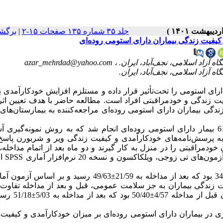
جلد ۳۵ شماره ۱۳۵ صفحات ۱۵-۲
|
برگش
فیت زندگی بیماران دارای استومی روده‌ای
azar_mehrdad@yahoo.com
رای استومی را تحت‌تأثیر قرار داده و مستلزم افزایش خودکارآمدی ب
ت زندگی و خودمراقبتی افراد است. مطالعه حاضر با هدف تعیین اث
 بیماران دارای استومی روده‌ای مراجعه‌کننده به بیمارستان‌های 
این مطالعه نیمه‌تجربی با روش قبل و بعد، بر روی 61 بیمار دارای استومی روده‌ای انجام شد که به روش نمونه‌گی
ارکت‌کنندگان ابتدا به پرسش‌نامه‌های خودکارآمدی و کیفیت زندگی ویر و شربورن پاسخ
مراقبتی را در منزل به کار گیرند و دو ماه بعد از اتمام مداخله، 
پرسش‌نامه‌ها بین بیماران ت
میانگین نمره کیفیت زندگی بیماران قبل از مداخله 16/53±‌34/05 بود که بعد از مداخله به 21/59±‌49/63 رسید 
 بین میانگین تمام ابعاد کیفیت زندگی بیماران به جز سلامت عمومی، قبل و بعد از مداخله تفا
معناداری وجود داشت (0/0500>P). میانگین نمره خودکارآ
در بیماران دارای استومی روده‌ای بر میزان خودکارآمدی و کیفیت 