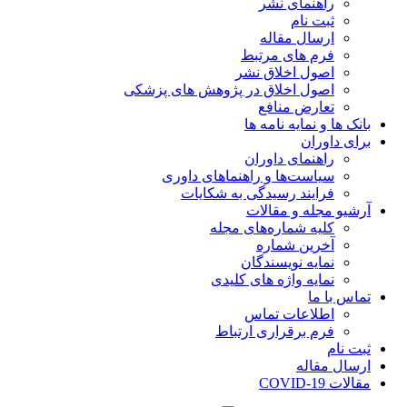
راهنمای نشر
ثبت نام
ارسال مقاله
فرم های مرتبط
اصول اخلاق نشر
اصول اخلاق در پژوهش های پزشکی
تعارض منافع
بانک ها و نمایه نامه ها
برای داوران
راهنمای داوران
سیاست‌ها و راهنماهای داوری
فرایند رسیدگی به شکایات
آرشیو مجله و مقالات
کلیه شماره‌های مجله
آخرین شماره
نمایه نویسندگان
نمایه واژه های کلیدی
تماس با ما
اطلاعات تماس
فرم برقراری ارتباط
ثبت نام
ارسال مقاله
مقالات COVID-19