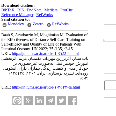
Download citation:
BibTeX
|
RIS
|
EndNote
|
Medlars
|
ProCite
|
Reference Manager
|
RefWorks
Send citation to:
Mendeley
Zotero
RefWorks
Baab S, Azarbarzin M, Moghimian M. Evaluation of
the Effectiveness of Distance Self-Care Training on
Self-efficacy and Quality of Life of Patients With
Intestinal Ostomy. IJN 2022; 35 (135) :2-15
URL:
http://ijn.iums.ac.ir/article-1-3522-fa.html
باب ستار، آذربرزین مهرداد، مقیمیان مریم. اثربخشی
آموزش خودمراقبتی به‌صورت غیرحضوری بر
خودکارآمدی و کیفیت زندگی بیماران دارای استومی
روده‌ای. نشریه پرستاری ایران. ۱۴۰۱; ۳۵ (۱۳۵)
:۲-۱۵
URL:
http://ijn.iums.ac.ir/article-۱-۳۵۲۲-fa.html