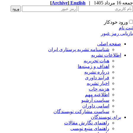
جمعه 16 مرداد 1405
|
English
]
Archive
[
ورود خودکار
ثبت نام
بازیابی رمز عبور
صفحه اصلی
شناسنامه نشریه پرستاری ایران
اطلاعات نشریه
هیات تحریریه
اهداف و زمینه‌ها
درباره نشریه
فرآیند داوری
اخبار نشریه
هزینه چاپ
اطلاعیه مهم
سیاست آرشیو
اسامی داوران
سیاست مشارکت نویسندگان
برای نویسندگان
راهنمای نگارش مقالات
راهنمای منبع نویسی