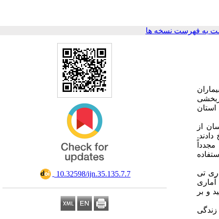
ت به فهرست نسخه ها
یماران
ربخشی
استان
ری آسان از
 دادند.
مجدداً
وزیع و تکمیل شدند. برای تحلیل داده‌ها از آزمون‌های تی زوجی، ویلکاکسون و نسخه 20 نرم‌افزار آماری SPSS استفاده
و بر اساس آزمون آماری تی
‎ 10.32598/ijn.35.135.7.7
وت آماری
مدی بیماران قبل از مداخله 4/57±‌50/40 بود که بعد از مداخله به 5/03±‌51/18 رسید و بر
زندگی