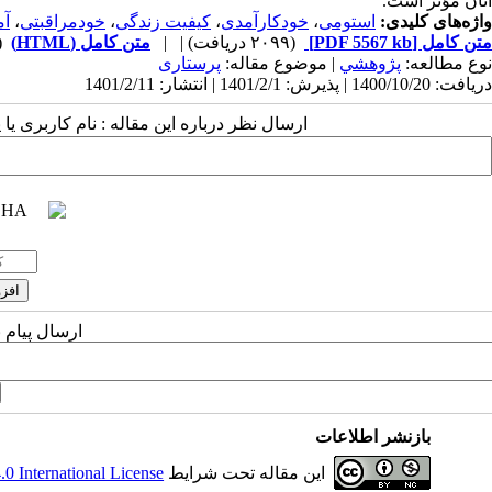
آنان مؤثر است.
واژه‌های کلیدی:
استومی
،
خودکارآمدی
،
کیفیت زندگی
،
خودمراقبتی
،
آ
متن کامل
[PDF 5567 kb]
(۲۰۹۹ دریافت)
| |
متن کامل (HTML)
(3913 
نوع مطالعه:
پژوهشي
| موضوع مقاله:
پرستاری
دریافت: 1400/10/20 | پذیرش: 1401/2/1 | انتشار: 1401/2/11
ارسال نظر درباره این مقاله : نام کاربری ی
ارسال پیام 
بازنشر اطلاعات
این مقاله تحت شرایط
 International License