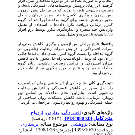
انتخاب و به صورت تصادفی در دو گروه مداخله و
کنترل قرار
و
Beck
گرفتند. ابزارهای پژوهش پرسشنامه‌های افسردگی
بودند که در مراحل پیش آزمون،
Enrich
رضایت زناشویی
پس آزمون و پیگیری تکمیل شدند. سپس درمان راه حل
محور در شش جلسه برای گروه مداخله اجرا شد اما گروه
کنترل درمانی دریافت نکرد. داده‌ها با استفاده از تحلیل
واریانس چند متغیره
و اندازه‌گیری مکرر
توسط نرم افزار
تجزیه و تحلیل شدند.
نسخه 16
SPSS
یافته‌ها:
نتایج مراحل پس آزمون و پیگیری، کاهش معنی‌دار
نمرات افسردگی و افزایش نمرات رضایت زناشویی در
گروه مداخله را نسبت گروه کنترل نشان داد. یافته‌ها حاکی
از آن بود که درمان کوتاه مدت راه حل محور، باعث کاهش
میزان افسردگی و افزایش رضایت زناشویی زنان گروه
مداخله شده بود و نتایج در دوره پیگیری نیز از ثبات لازم
برخوردار بود.
نتیجه‌گیری
کلی:
نتایج حاکی از اثر بخشی درمان کوتاه مدت
راه حل محور بر کاهش افسردگی و افزایش رضایت
زناشویی است. بنابراین انجام مداخلات بر اساس این
رویکرد درمانی، باعث کاهش مشکلات روان شناختی از
جمله افسردگی و بهبود روابط زناشویی مراجعان می‌گردد.
ازدواج
،
تعارض
،
افسردگی
واژه‌های کلیدی:
(۴۶۱۴ دریافت)
[PDF 880 kb]
متن کامل
نوع مطالعه:
پژوهشي
| موضوع مقاله:
پرستاری
دریافت: 1395/10/20 | پذیرش: 1396/1/26 | انتشار: