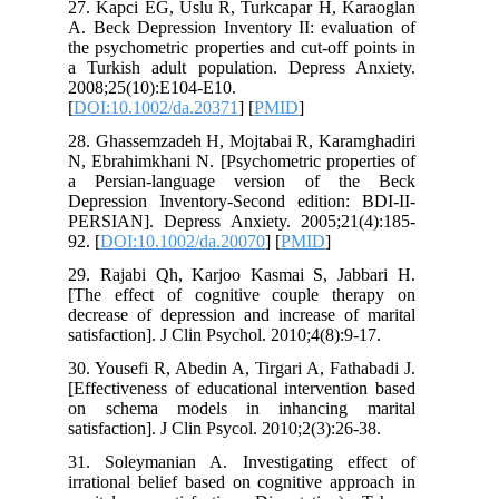
27. Kapci EG, Uslu R, Turkcapar H, Karaoglan
A. Beck Depression Inventory II: evaluation of
the psychometric properties and cut‐off points in
a Turkish adult population. Depress Anxiety.
2008;25(10):E104-E10.
[
DOI:10.1002/da.20371
] [
PMID
]
28. Ghassemzadeh H, Mojtabai R, Karamghadiri
N, Ebrahimkhani N. [Psychometric properties of
a Persian‐language version of the Beck
Depression Inventory‐Second edition: BDI‐II‐
PERSIAN]. Depress Anxiety. 2005;21(4):185-
92. [
DOI:10.1002/da.20070
] [
PMID
]
29. Rajabi Qh, Karjoo Kasmai S, Jabbari H.
[The effect of cognitive couple therapy on
decrease of depression and increase of marital
satisfaction]. J Clin Psychol. 2010;4(8):9-17.
30. Yousefi R, Abedin A, Tirgari A, Fathabadi J.
[Effectiveness of educational intervention based
on schema models in inhancing marital
satisfaction]. J Clin Psycol. 2010;2(3):26-38.
31. Soleymanian A. Investigating effect of
irrational belief based on cognitive approach in