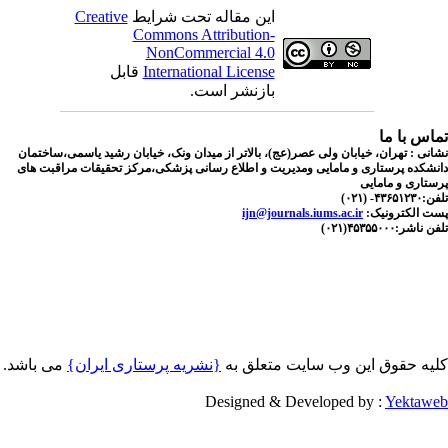
Creative
این مقاله تحت شرایط
Commons Attribution-
NonCommercial 4.0
قابل
International License
بازنشر است.
اس با ما
نی : تهران، خیابان ولی عصر(عج)، بالاتر از میدان ونک، خیابان رشید یاسمی،ساختمان
شکده پرستاری و مامایی ومدیریت و اطلاع رسانی پزشکی،مرکز تحقیقات مراقبت های
تاری و مامایی
۴۳۶۵- (۰۲۱
ijn@journals.iums.ac.ir
ست الکترونیک
ناشر:۴۵۳۵۵۰۰۰(۰۲۱
یه حقوق این وب سایت متعلق به
{نشریه پرستاری ایران}
می باشد.
Designed & Developed by :
Yektaw