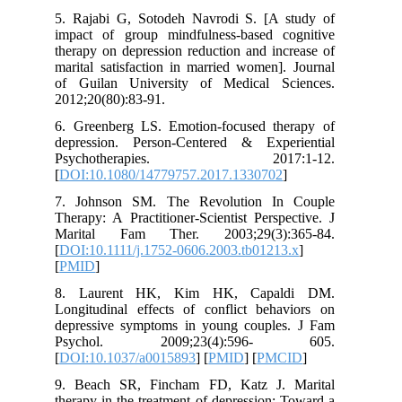
5. Rajabi G, Sotodeh Navrodi S. [A study of
impact of group mindfulness-based cognitive
therapy on depression reduction and increase of
marital satisfaction in married women]. Journal
of Guilan University of Medical Sciences.
2012;20(80):83-91.
6. Greenberg LS. Emotion-focused therapy of
depression. Person-Centered & Experiential
Psychotherapies. 2017:1-12.
[
DOI:10.1080/14779757.2017.1330702
]
7. Johnson SM. The Revolution In Couple
Therapy: A Practitioner‐Scientist Perspective. J
Marital Fam Ther. 2003;29(3):365-84.
[
DOI:10.1111/j.1752-0606.2003.tb01213.x
]
[
PMID
]
8. Laurent HK, Kim HK, Capaldi DM.
Longitudinal effects of conflict behaviors on
depressive symptoms in young couples. J Fam
Psychol. 2009;23(4):596- 605.
[
DOI:10.1037/a0015893
] [
PMID
] [
PMCID
]
9. Beach SR, Fincham FD, Katz J. Marital
therapy in the treatment of depression: Toward a