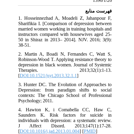
1396/1/26
فهرست منابع
1. Hosseinnezhad A, Moadeli Z, Jahanpour F,
Sharifikia I. [Comparison of depression between
married women working in training hospitals and
instructors compared with housewives aged 25-
50 in Shiraz in 2013– 2014]. NJV. 2016; 3(9):
38-51.
2. Martin A, Boadi N, Fernandes C, Watt S,
Robinson-Wood T. Applying resistance theory to
depression in black women. Journal of Systemic
Therapies. 2013;32(1):1-13.
[
DOI:10.1521/jsyt.2013.32.1.1
]
3. Hunter DC. The Evolution of Approaches to
Depression: from paradigm shifts to social
contexts: The Chicago School of Professional
Psychology; 2011.
4. Hawton K, i Comabella CC, Haw C,
Saunders K. Risk factors for suicide in
individuals with depression: a systematic review.
J Affect Disord. 2013;147(1):17-28.
[
DOI:10.1016/j.jad.2013.01.004
] [
PMID
]