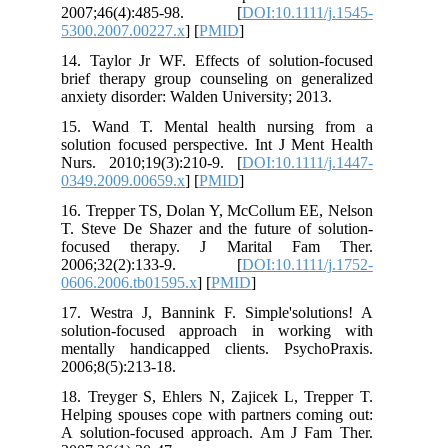
2007;46(4):485-98. [
DOI:10.1111/j.1545-
5300.2007.00227.x
] [
PMID
]
14. Taylor Jr WF. Effects of solution-focused
brief therapy group counseling on generalized
anxiety disorder: Walden University; 2013.
15. Wand T. Mental health nursing from a
solution focused perspective. Int J Ment Health
Nurs. 2010;19(3):210-9. [
DOI:10.1111/j.1447-
0349.2009.00659.x
] [
PMID
]
16. Trepper TS, Dolan Y, McCollum EE, Nelson
T. Steve De Shazer and the future of solution‐
focused therapy. J Marital Fam Ther.
2006;32(2):133-9. [
DOI:10.1111/j.1752-
0606.2006.tb01595.x
] [
PMID
]
17. Westra J, Bannink F. Simple'solutions! A
solution-focused approach in working with
mentally handicapped clients. PsychoPraxis.
2006;8(5):213-18.
18. Treyger S, Ehlers N, Zajicek L, Trepper T.
Helping spouses cope with partners coming out:
A solution-focused approach. Am J Fam Ther.