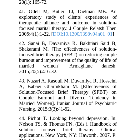
20(1): 165-72.
41. Odell M, Butler TJ, Dielman MB. An
exploratory study of clients' experiences of
therapeutic alliance and outcome in solution-
focused marital therapy. J Couple Relatsh Ther.
2005;4(1):1-22. [
DOI:10.1300/J398v04n01_01
]
42. Sanai B, Davarniya R, Bakhtiari Said B,
Shakarami M. [The effectiveness of solution-
focused brief therapy (SFBT) on reducing couple
burnout and improvement of the quality of life of
married women]. Armaghane danesh.
2015;20(5):416-32.
43. Nazari A, Rasouli M, Davarniya R, Hosseini
A, Babaei Gharmkhani M. [Effectiveness of
Solution-Focused Brief Therapy (SFBT) on
Couple Burnout and Divorce Tendency in
Married Women]. Iranian Journal of Psychiatric
Nursing. 2015;3(3):41-52.
44. Pichot T. Looking beyond depression. In:
Nelson TS. & Thomas FN. (Eds.), Handbook of
solution focused brief therapy: Clinical
applications. New York, NY: Haworth. 2007. P: