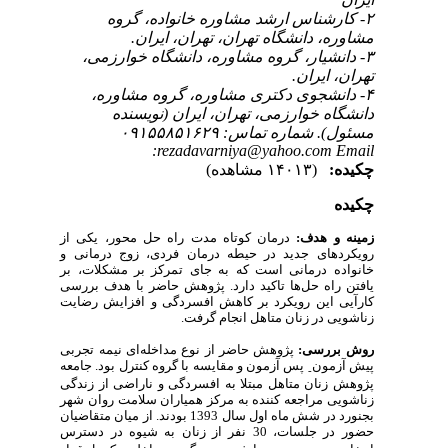
۲- کارشناس ارشد مشاوره خانواده، گروه
مشاوره، دانشگاه تهران، تهران، ایران.
۳- دانشیار، گروه مشاوره، دانشگاه خوارزمی،
تهران، ایران.
۴- دانشجوی دکتری مشاوره، گروه مشاوره،
دانشگاه خوارزمی، تهران، ایران (نویسنده
مسئول). شماره تماس: ۰۹۱۵۵۸۵۱۶۲۹
rezadavarniya@yahoo.com Email:
چکیده:
(۱۴۰۱۳ مشاهده)
چکیده
زمینه و هدف:
درمان کوتاه مدت راه حل محور، یکی از
رویکردهای جدید در حیطه درمان فردی، زوج درمانی و
خانواده درمانی است که به جای تمرکز بر مشکلات، بر
یافتن راه حل‌ها تاکید دارد. پژوهش حاضر با هدف بررسی
کارآیی این رویکرد بر کاهش افسردگی و افزایش رضایت
زناشویی در زنان متاهل انجام گرفت.
روش بررسی:
پژوهش حاضر از نوع مداخله‌ای نیمه تجربی
پیش آزمون
پس آزمون و مقایسه با گروه کنترل بود. جامعه
-
پژوهش زنان متاهل مبتلا به افسردگی و ناراضی از زندگی
زناشویی مراجعه کننده به مرکز همیاران سلامت روان شهر
بجنورد در شش ماه اول سال 1393 بودند. از میان متقاضیان
حضور در جلسات، 30 نفر از زنان به شیوه در دسترس