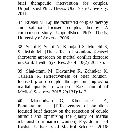
brief therapeutic intervention for couples.
Unpublished PhD. Thesis, Utah State University;
2011.
37. Russell M. Equine facilitated couples therapy
and solution focused couples therapy: A
comparison study. Unpublished PhD. Thesis,
University of Arizona; 2006.
38. Sehat F, Sehat N, Khanjani S, Mohebi S,
Shahsiah M. [The effect of solution- focused
short-term approach on marital conflict decrease
in Qom]. Health Syst Res. 2014; 10(2): 268-75.
39. Shakarami M, Davarniya R, Zahrakar K,
Talaeian R. [Effectiveness of brief solution-
focused group couple therapy on improving
marital quality in women]. Razi Journal of
Medical Sciences. 2015;22(131):1-13.
40. Monemiyan G, Khoshkonesh A,
Poorebrahim T. [Effectiveness of solution-
focused brief therapy on the reduction of couple
burnout and optimizing the quality of marital
relationship in married women]. Feyz Journal of
Kashan University of Medical Sciences. 2016;