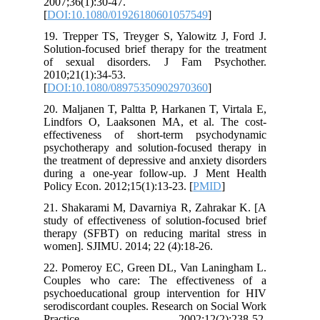
2007;36(1):30-47.
[
DOI:10.1080/01926180601057549
]
19. Trepper TS, Treyger S, Yalowitz J, Ford J.
Solution-focused brief therapy for the treatment
of sexual disorders. J Fam Psychother.
2010;21(1):34-53.
[
DOI:10.1080/08975350902970360
]
20. Maljanen T, Paltta P, Harkanen T, Virtala E,
Lindfors O, Laaksonen MA, et al. The cost-
effectiveness of short-term psychodynamic
psychotherapy and solution-focused therapy in
the treatment of depressive and anxiety disorders
during a one-year follow-up. J Ment Health
Policy Econ. 2012;15(1):13-23. [
PMID
]
21. Shakarami M, Davarniya R, Zahrakar K. [A
study of effectiveness of solution-focused brief
therapy (SFBT) on reducing marital stress in
women]. SJIMU. 2014; 22 (4):18-26.
22. Pomeroy EC, Green DL, Van Laningham L.
Couples who care: The effectiveness of a
psychoeducational group intervention for HIV
serodiscordant couples. Research on Social Work
Practice. 2002;12(2):238-52.