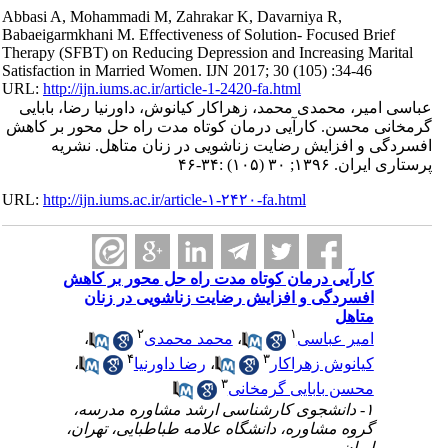
Abbasi A, Mohammadi M, Zahrakar K, Davarniya R,
Babaeigarmkhani M. Effectiveness of Solution- Focused Brief
Therapy (SFBT) on Reducing Depression and Increasing Marital
Satisfaction in Married Women. IJN 2017; 30 (105) :34-46
URL:
http://ijn.iums.ac.ir/article-1-2420-fa.html
عباسی امیر، محمدی محمد، زهراکار کیانوش، داورنیا رضا، بابایی
گرمخانی محسن. کارآیی درمان کوتاه مدت راه حل محور بر کاهش
افسردگی و افزایش رضایت زناشویی در زنان متاهل. نشریه
پرستاری ایران. ۱۳۹۶; ۳۰ (۱۰۵) :۳۴-۴۶
URL:
http://ijn.iums.ac.ir/article-۱-۲۴۲۰-fa.html
کارآیی درمان کوتاه مدت راه حل محور بر کاهش
افسردگی و افزایش رضایت زناشویی در زنان
متاهل
۲
۱
،
محمد محمدی
،
امیر عباسی
۴
۳
،
رضا داورنیا
،
کیانوش زهراکار
۳
محسن بابایی گرمخانی
۱- دانشجوی کارشناسی ارشد مشاوره مدرسه،
گروه مشاوره، دانشگاه علامه طباطبایی، تهران،
ایران