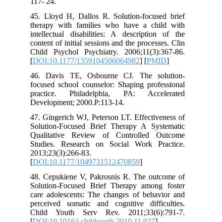
117- 24.
45. Lloyd H, Dallos R. Solution-focused brief
therapy with families who have a child with
intellectual disabilities: A description of the
content of initial sessions and the processes. Clin
Child Psychol Psychiatry. 2006;11(3):367-86.
[
DOI:10.1177/1359104506064982
] [
PMID
]
46. Davis TE, Osbourne CJ. The solution-
focused school counselor: Shaping professional
practice. Philadelphia, PA: Accelerated
Development; 2000.P:113-14.
47. Gingerich WJ, Peterson LT. Effectiveness of
Solution-Focused Brief Therapy A Systematic
Qualitative Review of Controlled Outcome
Studies. Research on Social Work Practice.
2013;23(3):266-83.
[
DOI:10.1177/1049731512470859
]
48. Cepukiene V, Pakrosnis R. The outcome of
Solution-Focused Brief Therapy among foster
care adolescents: The changes of behavior and
perceived somatic and cognitive difficulties.
Child Youth Serv Rev. 2011;33(6):791-7.
[
DOI:10.1016/j.childyouth.2010.11.027
]