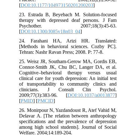
[
DOI:10.1177/104973150201200203
]
23. Estrada B, Beyebach M. Solution-focused
therapy with depressed deaf persons. J Fam
Psychother. 2007;18(3):45-63.
[
DOI:10.1300/J085v18n03_04
]
24. Farahani HA, Arizi HR. Translated:
[Methods in behavioral sciences. Cozby PC].
Tehran: Nashr Ravan Press; 2008. P: 77-8.
25. Weisz JR, Southam-Gerow MA, Gordis EB,
Connor-Smith JK, Chu BC, Langer DA, et al.
Cognitive–behavioral therapy versus usual
clinical care for youth depression: An initial test
of transportability to community clinics and
clinicians. J Consult Clin Psychol.
2009;77(3):383-96. [
DOI:10.1037/a0013877
]
[
PMID
] [
PMCID
]
26. Monirpour N, Yazdandoust R, Atef Vahid M,
Delavar A. [The relation between anthropology
specifications and the prevalence of depression
among high school students]. Journal of Social
Welfare. 2004;14:189-204.