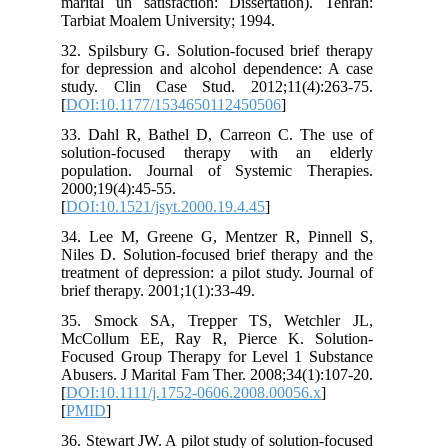
marital un satisfaction: Dissertation). Tehran:
Tarbiat Moalem University; 1994.
32. Spilsbury G. Solution-focused brief therapy
for depression and alcohol dependence: A case
study. Clin Case Stud. 2012;11(4):263-75.
[
DOI:10.1177/1534650112450506
]
33. Dahl R, Bathel D, Carreon C. The use of
solution-focused therapy with an elderly
population. Journal of Systemic Therapies.
2000;19(4):45-55.
[
DOI:10.1521/jsyt.2000.19.4.45
]
34. Lee M, Greene G, Mentzer R, Pinnell S,
Niles D. Solution-focused brief therapy and the
treatment of depression: a pilot study. Journal of
brief therapy. 2001;1(1):33-49.
35. Smock SA, Trepper TS, Wetchler JL,
McCollum EE, Ray R, Pierce K. Solution‐
Focused Group Therapy for Level 1 Substance
Abusers. J Marital Fam Ther. 2008;34(1):107-20.
[
DOI:10.1111/j.1752-0606.2008.00056.x
]
[
PMID
]
36. Stewart JW. A pilot study of solution-focused