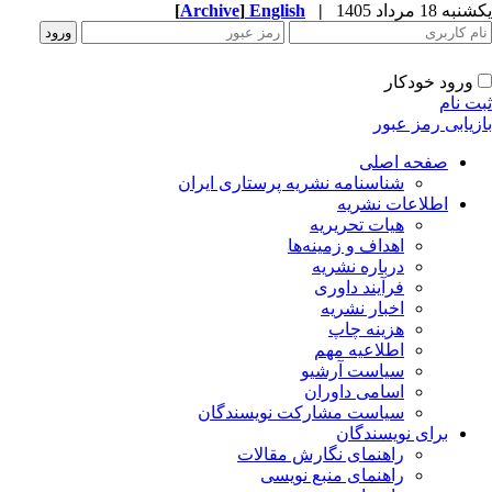
[
Archive
]
English
|
ه 18 مرداد 1405
ورود خودکار
ت نام
زیابی رمز عبور
صفحه اصلی
شناسنامه نشریه پرستاری ایران
اطلاعات نشریه
هیات تحریریه
اهداف و زمینه‌ها
درباره نشریه
فرآیند داوری
اخبار نشریه
هزینه چاپ
اطلاعیه مهم
سیاست آرشیو
اسامی داوران
سیاست مشارکت نویسندگان
برای نویسندگان
راهنمای نگارش مقالات
راهنمای منبع نویسی