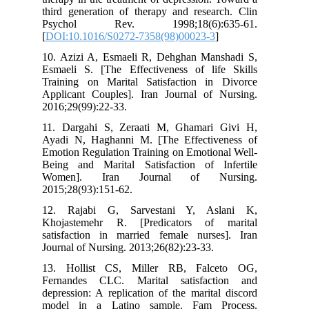
third generation of therapy and research. Clin
Psychol Rev. 1998;18(6):635-61.
[
DOI:10.1016/S0272-7358(98)00023-3
]
10. Azizi A, Esmaeli R, Dehghan Manshadi S,
Esmaeli S. [The Effectiveness of life Skills
Training on Marital Satisfaction in Divorce
Applicant Couples]. Iran Journal of Nursing.
2016;29(99):22-33.
11. Dargahi S, Zeraati M, Ghamari Givi H,
Ayadi N, Haghanni M. [The Effectiveness of
Emotion Regulation Training on Emotional Well-
Being and Marital Satisfaction of Infertile
Women]. Iran Journal of Nursing.
2015;28(93):151-62.
12. Rajabi G, Sarvestani Y, Aslani K,
Khojastemehr R. [Predicators of marital
satisfaction in married female nurses]. Iran
Journal of Nursing. 2013;26(82):23-33.
13. Hollist CS, Miller RB, Falceto OG,
Fernandes CLC. Marital satisfaction and
depression: A replication of the marital discord
model in a Latino sample. Fam Process.