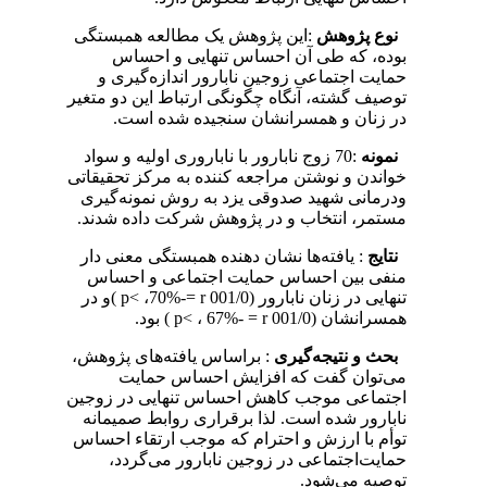
نوع‌ پژوهش‌
:این‌ پژوهش‌ یک‌ مطالعه‌ همبستگی‌
بوده‌، که‌ طی‌ آن‌ احساس‌ تنهایی‌ و احساس‌
حمایت‌ اجتماعی‌ زوجین‌ نابارور اندازه‌گیری‌ و
توصیف‌ گشته‌، آنگاه‌ چگونگی‌ ارتباط‌ این‌ دو متغیر
در زنان‌ و همسرانشان‌ سنجیده‌ شده‌ است‌.
نمونه
‌:70 زوج‌ نابارور با ناباروری‌ اولیه‌ و سواد
خواندن‌ و نوشتن‌ مراجعه‌ کننده‌ به‌ مرکز تحقیقاتی‌
ودرمانی‌ شهید صدوقی‌ یزد به‌ روش‌ نمونه‌گیری‌
مستمر، انتخاب‌ و در پژوهش‌ شرکت‌ داده‌ شدند.
نتایج‌
: یافته‌ها نشان‌ دهنده‌ همبستگی‌ معنی‌ دار
منفی‌ بین‌ احساس‌ حمایت‌ اجتماعی‌ و احساس‌
تنهایی‌ در زنان‌ نابارور (001/0 p< ،70%-= r )و در
همسرانشان‌ (001/0 p< ، 67%- = r ) بود.
بحث‌ و نتیجه‌گیری‌
: براساس‌ یافته‌های‌ پژوهش‌،
می‌توان‌ گفت‌ که‌ افزایش‌ احساس‌ حمایت‌
اجتماعی‌ موجب‌ کاهش‌ احساس‌ تنهایی‌ در زوجین‌
نابارور شده‌ است‌. لذا برقراری‌ روابط‌ صمیمانه‌
توأم‌ با ارزش‌ و احترام‌ که‌ موجب‌ ارتقاء احساس‌
حمایت‌اجتماعی‌ در زوجین‌ نابارور می‌گردد،
توصیه‌ می‌شود.