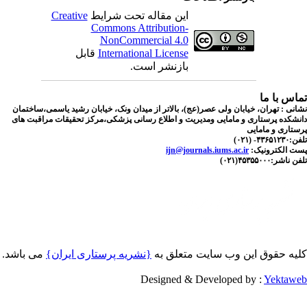
این مقاله تحت شرایط
Creative
Commons Attribution-
NonCommercial 4.0
International License
قابل
بازنشر است.
اس با ما
نی : تهران، خیابان ولی عصر(عج)، بالاتر از میدان ونک، خیابان رشید یاسمی،ساختمان
شکده پرستاری و مامایی ومدیریت و اطلاع رسانی پزشکی،مرکز تحقیقات مراقبت های
تاری و مامایی
۴۳۶- (۰۲۱)
ت الکترونیک:
ijn@journals.iums.ac.ir
اشر:۴۵۳۵۵۰۰۰(۰۲۱)
یه حقوق این وب سایت متعلق به
{نشریه پرستاری ایران}
می باشد.
Designed & Developed by :
Yektaw