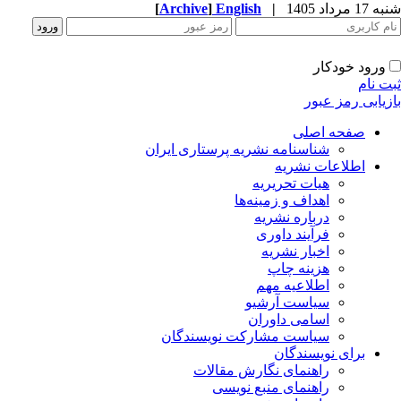
1 مرداد 1405
|
English
]
Archive
[
ورود خودکار
ت نام
زیابی رمز عبور
صفحه اصلی
شناسنامه نشریه پرستاری ایران
اطلاعات نشریه
هیات تحریریه
اهداف و زمینه‌ها
درباره نشریه
فرآیند داوری
اخبار نشریه
هزینه چاپ
اطلاعیه مهم
سیاست آرشیو
اسامی داوران
سیاست مشارکت نویسندگان
برای نویسندگان
راهنمای نگارش مقالات
راهنمای منبع نویسی