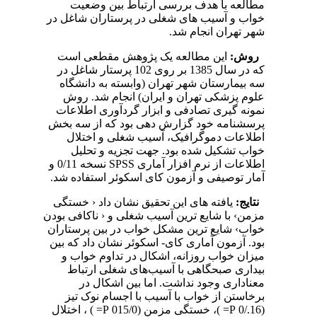
مطالعه با هدف بررسی ارتباط بین وضعیت
خواب و آسیب های شغلی در پرستاران شاغل در
شهر تهران انجام شد.
روش:
این مطالعه یک پژوهش مقطعی است
که در سال 1385 بر روی 102 پرستار شاغل در
سه بیمارستان شهر تهران (وابسته به دانشگاه
علوم پزشکی تهران و ایران) انجام شد. روش
نمونه گیری تصادفی و ابزار گردآوری اطلاعات
پرسشنامه خود گزارش دهی بود که از سه بخش
اطلاعات دموگرافیک، آسیب شغلی و اختلال
خواب تشکیل شده بود. جهت تجزیه و تحلیل
اطلاعات از نرم افزار آماری SPSS نسخه 0/11 و
آمار توصیفی و آزمون کای اسکوئر استفاده شد.
نتایج:
یافته های این تحقیق نشان داد ‹ خستگی
مزمن› با شایع ترین آسیب شغلی و ‹ ناکافی بودن
خواب› شایع ترین مشکل خواب در بین پرستاران
بود. آزمون آماری کای- اسکوئر نشان داد که بین
میزان خواب روزانه‏، اشکال در تداوم خواب و
بیداری صبحگاهی با آسیب‌های شغلی ارتباط
معناداری وجود نداشت. اما بین اشکال در
برخاستن از خواب با آسیب با اجسام نوک تیز
(16./0 P= )، خستگی مزمن (015/0 P= ) ، اختلال