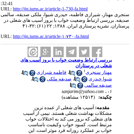
:32-41
URL:
http://ijn.iums.ac.ir/article-1-730-fa.html
سنجری مهناز، شیرازی فاطمه، حیدری شیوا، ملکی صدیقه، سالمی
صدیقه. بررسی ارتباط وضعیت خواب با بروز آسیب های شغلی در
پرستاران. نشریه پرستاری ایران. ۱۳۸۸; ۲۲ (۶۱) :۳۲-۴۱
URL:
http://ijn.iums.ac.ir/article-۱-۷۳۰-fa.html
بررسی ارتباط وضعیت خواب با بروز آسیب های
شغلی در پرستاران
۱
مهناز سنجری
،
فاطمه شیرازی
،
شیوا حیدری
،
صدیقه ملکی
،
صدیقه سالمی
sanjarim@yahoo.com
۱- ،
چکیده:
(۱۲۵۱۴ مشاهده)
مقدمه:
آسیب های شغلی از عمده ترین
مشکلات بهداشت شغلی هستند. نیمی از آسیب
های شغلی که بروز می کند به اختلالات خواب
مرتبط است. کمبود خواب وکیفیت نامناسب
خواب بر عملکرد روزانه فرد موثر است. این