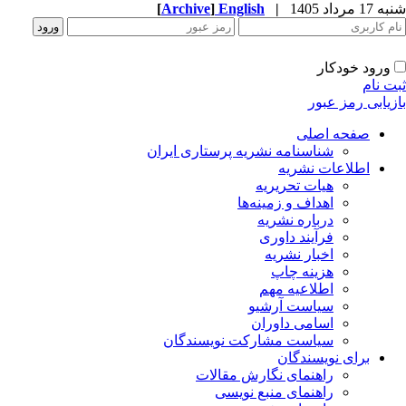
1 مرداد 1405
|
English
]
Archive
[
ورود خودکار
ت نام
زیابی رمز عبور
صفحه اصلی
شناسنامه نشریه پرستاری ایران
اطلاعات نشریه
هیات تحریریه
اهداف و زمینه‌ها
درباره نشریه
فرآیند داوری
اخبار نشریه
هزینه چاپ
اطلاعیه مهم
سیاست آرشیو
اسامی داوران
سیاست مشارکت نویسندگان
برای نویسندگان
راهنمای نگارش مقالات
راهنمای منبع نویسی