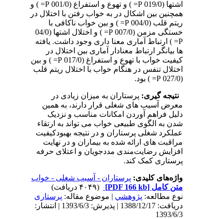
اشتها (019/0 P= ) و تهوع و استفراغ (001/0 P= ) و
همچنین بین اشکال در به خواب رفتن با اختلال در
ریتم قلب (004/0 P= ) و بین خواب ناکافی با
خستگی مزمن (007/0 P= ) و اختلال اشتها (04/0
P= ) ارتباط آماری معنا داری وجود داشت. یافته
ها بیانگر ارتباط معنادار آماری بین اختلال در
کیفیت خواب با تهوع و استفراغ (017/0 P= ) و بین
اختلال تنفس در هنگام خواب با اختلال ریتم قلب
(027/0 P= ) بود.
نتیجه گیری:
پرستاران به میزان زیادی در
معرض آسیب های شغلی قرار دارند، به همین
دلیل فراهم آوردن امکانات مناسب و نزدیک
شدن به الگوی طبیعی خواب می تواند به ارتقاء
عملکرد شغلی پرستاران و در نتیجه بهبودکیفیت
مراقبت های ارائه شده به بیماران و در نهایت
افزایش رضایت‌مندی مددجویان و اعتلای حرفه
پرستاری کمک کند.
واژه‌های کلیدی:
پرستاران - آسیب شغلی‏ - خواب
متن کامل
[PDF 166 kb]
(۴۰۴۹ دریافت)
نوع مطالعه:
پژوهشي
| موضوع مقاله:
پرستاری
دریافت: 1388/12/17 | پذیرش: 1393/6/3 | انتشار:
1393/6/3