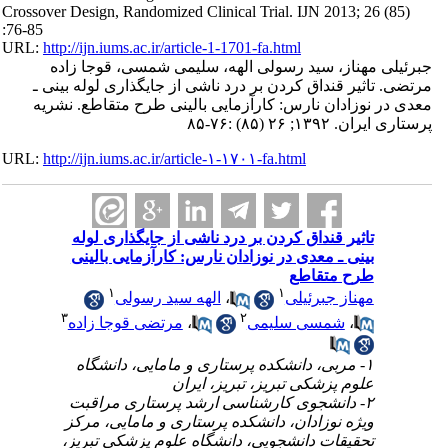
Crossover Design, Randomized Clinical Trial. IJN 2013; 26 (85)
:76-85
URL:
http://ijn.iums.ac.ir/article-1-1701-fa.html
جبرئیلی مهناز، سید رسولی الهه، سلیمی شمسی، قوجا زاده
مرتضی. تاثیر قنداق کردن بر درد ناشی از جایگذاری لوله بینی ـ
معدی در نوزادان نارس: کارآزمایی بالینی طرح متقاطع. نشریه
پرستاری ایران. ۱۳۹۲; ۲۶ (۸۵) :۷۶-۸۵
URL:
http://ijn.iums.ac.ir/article-۱-۱۷۰۱-fa.html
تاثیر قنداق کردن بر درد ناشی از جایگذاری لوله
بینی ـ معدی در نوزادان نارس: کارآزمایی بالینی
طرح متقاطع
۱
۱
مهناز جبرئیلی
،
الهه سید رسولی
۳
۲
،
شمسی سلیمی
،
مرتضی قوجا زاده
۱- مربی، دانشکده پرستاری و مامایی، دانشگاه
علوم پزشکی تبریز، تبریز، ایران
۲- دانشجوی کارشناسی ارشد پرستاری مراقبت
ویژه نوزادان، دانشکده پرستاری و مامایی، مرکز
تحقیقات دانشجویی، دانشگاه علوم پزشکی تبریز،