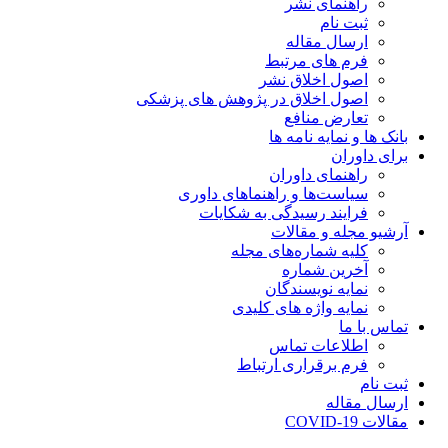
راهنمای نشر
ثبت نام
ارسال مقاله
فرم های مرتبط
اصول اخلاق نشر
اصول اخلاق در پژوهش های پزشکی
تعارض منافع
بانک ها و نمایه نامه ها
برای داوران
راهنمای داوران
سیاست‌ها و راهنماهای داوری
فرایند رسیدگی به شکایات
آرشیو مجله و مقالات
کلیه شماره‌های مجله
آخرین شماره
نمایه نویسندگان
نمایه واژه های کلیدی
تماس با ما
اطلاعات تماس
فرم برقراری ارتباط
ثبت نام
ارسال مقاله
مقالات COVID-19