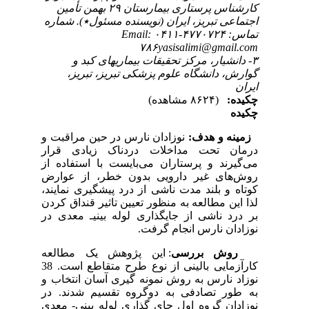
کارشناس پرستاری بیمارستان ۲۹ بهمن تأمین
اجتماعی تبریز، ایران (نویسنده مسئول٭). شماره
تماس: ۴۷۷۰۷۲۴-۰۴۱۱ Email:
۷۸۶yasisalimi@gmail.com
۳- دانشیار، مرکز تحقیقات بیماریهای کبد و
گوارش، دانشگاه علوم پزشکی تبریز، تبریز،
ایران
چکیده:
(۸۶۲۴ مشاهده)
چکیده
زمینه و هدف:
نوزادان نارس در حین مراقبت و
درمان تحت مداخلات دردناک زیادی قرار
می‌گیرند و پرستاران می‌بایست با استفاده از
روش‌های غیر دارویی بدون خطر، از عوارض
کوتاه و بلند مدت ناشی از درد پیشگیری نمایند،
لذا این مطالعه به منظور تعیین تاثیر قنداق کردن
بر درد ناشی از جایگذاری لوله بینی­ـ­ معدی در
نوزادان نارس انجام گرفت.
روش بررسی
: این پژوهش یک مطالعه
کارآزمایی بالینی از نوع طرح متقاطع است. 38
نوزاد نارس به روش نمونه گیری آسان انتخاب و
به طور تصادفی به دوگروه تقسیم شدند. در
نوزادان گروه اول جای گذاری لوله بینی- معدی