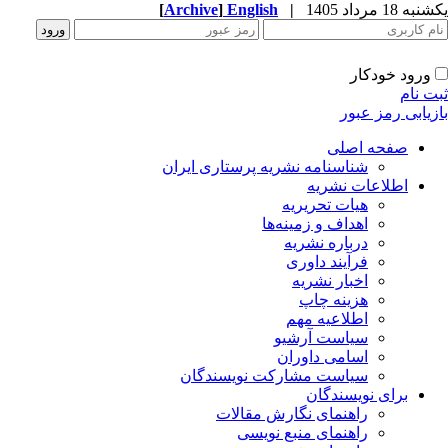
ه 18 مرداد 1405
|
English
]
Archive
[
ورود خودکار
ت نام
زیابی رمز عبور
صفحه اصلی
شناسنامه نشریه پرستاری ایران
اطلاعات نشریه
هیات تحریریه
اهداف و زمینه‌ها
درباره نشریه
فرآیند داوری
اخبار نشریه
هزینه چاپ
اطلاعیه مهم
سیاست آرشیو
اسامی داوران
سیاست مشارکت نویسندگان
برای نویسندگان
راهنمای نگارش مقالات
راهنمای منبع نویسی