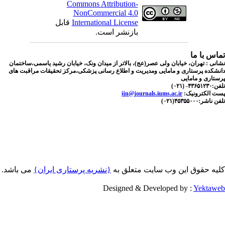
Commons Attribution-
NonCommercial 4.0
International License
قابل
بازنشر است.
اس با ما
نی : تهران، خیابان ولی عصر(عج)، بالاتر از میدان ونک، خیابان رشید یاسمی،ساختمان
شکده پرستاری و مامایی ومدیریت و اطلاع رسانی پزشکی،مرکز تحقیقات مراقبت های
تاری و مامایی
۴۳۶- (۰۲۱)
ت الکترونیک:
ijn@journals.iums.ac.ir
اشر:۴۵۳۵۵۰۰۰(۰۲۱)
یه حقوق این وب سایت متعلق به
{نشریه پرستاری ایران}
می باشد.
Designed & Developed by :
Yektaw