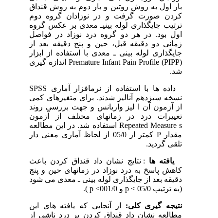
بار اول به روش روتین و بار دوم به روش قنداق
کردن صورت گرفت و در نوزادان گروه دوم
ترتیب جایگذاری لوله بینی­ـ ­معدی بر عکس گروه
اول بود. در هر دو گروه درد نوزاد در فواصل
زمانی دو دقیقه قبل، حین و پنج دقیقه بعد از
جایگذاری لوله بینی ـ معدی با استفاده از ابزار
(Premature Infant Pain Profile (PIPP اندازه گیری
شد.
داده ها با استفاده از نرم­افزار آماری SPSS
نسخه سیزدهم آنالیز شدند. برای متغیرهای کمی
از آزمون آن ا لیز واریانس و جهت بررسی روند
تغییرات درد در زمانهای مختلف از آزمون
Repeated Measure s استفاده شد. در این مطالعه
مقدار P کمتر از 05/0 از لحاظ آماری معنی دار
تلقی گردید.
یافته ها
: نتایج نشان داد قنداق کردن باعث
کاهش پاسخ به درد نوزاد در زمانهای حین و پنج
دقیقه بعد از جایگذاری لوله بینی ـ معدی می شود
(به ترتیب 05/0 > p و 001/0> p ).
نتیجه گیری کلی:
از آنجایی که یافته های این
مطالعه نشان داد قنداق کردن بر درد ناشی از