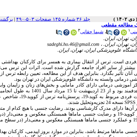
جلد ۳۶ شماره ۱۴۵ صفحات ۵۰۳-۴۹۰
|
برگشت
۳
۱
ینی
،
شیما حقانی
sadeghi.ho.46@gmail.com
د-19 تأثیر آن بر روابط بین‌فردی است. ترس از انتقال بیماری به همسر برای کارکنان بهداشت
ماس طولانی‌ با مادران و بیماران مبتلا به کووید-19 دارند، بیشتر از سایر افراد جامعه گزارش شده است. اثرات این ترس 
تأثیر بگذارد. بنابراین هدف از این مطالعه، تعیین رابطه ترس از اب
1 مامای شاغل در مراکز آموزشی درمانی دارای کادر مامایی و بخش‌های زنان و زایمان وا
دانشگاه علوم‌پزشکی ایران، در تهران انجام شد. روش نمونه‌گیری، هدفمند بود و از 23 اردیبهشت تا 
گردآوری داده‌ها شامل پرسش‌نامه اطلاعات جمعیت‌شناختی، اطلاعات فردی مربوط به
.
 سنی ماماها 6/27±‌32/21 سال بود. بیشتر آن‌ها دارای مدرک کارشناسی بودند. رضایت جنسی با هیچ کدام از
جمعیت‌شناختی ارتباط معنی‌دار آماری نداشت (0/05<P). بین ترس از کووید-19 و رضایت جنسی ماماها همبستگی معکوس و معنی
ضعیف) وجود داشت (0/214-=P=0/019, r). همچنین بین ترس از کووید-19 و عملکرد جنسی ماماها همبستگی معکوس و معنی‌دار (در
 با رضایت و عملکرد جنسی ماماها مرتبط باشد، بنابراین در موارد بروز اپیدمی، کارکنان ب