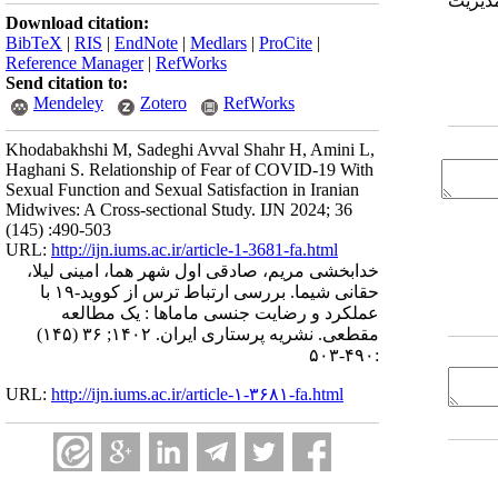
مدیریت
Download citation:
BibTeX
|
RIS
|
EndNote
|
Medlars
|
ProCite
|
Reference Manager
|
RefWorks
Send citation to:
Mendeley
Zotero
RefWorks
Khodabakhshi M, Sadeghi Avval Shahr H, Amini L,
Haghani S. Relationship of Fear of COVID-19 With
Sexual Function and Sexual Satisfaction in Iranian
Midwives: A Cross-sectional Study. IJN 2024; 36
(145) :490-503
URL:
http://ijn.iums.ac.ir/article-1-3681-fa.html
خدابخشی مریم، صادقی اول شهر هما، امینی لیلا،
حقانی شیما. بررسی ارتباط ترس از کووید-۱۹ با
عملکرد و رضایت جنسی ماماها : یک مطالعه
مقطعی. نشریه پرستاری ایران. ۱۴۰۲; ۳۶ (۱۴۵)
:۴۹۰-۵۰۳
URL:
http://ijn.iums.ac.ir/article-۱-۳۶۸۱-fa.html