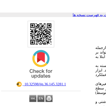
 به فهرست نسخه ها
ی ازجمله
می‌تواند بر
تلا به
بسته به
15 مرداد سال 1401 به طول انجامید. ابزار
 کوید-19، پرسش‌نامه ترس از کووید-19، شاخص عملکرد
 متغیرهای
‎ 10.32598/ijn.36.145.3281.1
‌دار (در سطح
 سطح متوسط)
هداشتی و