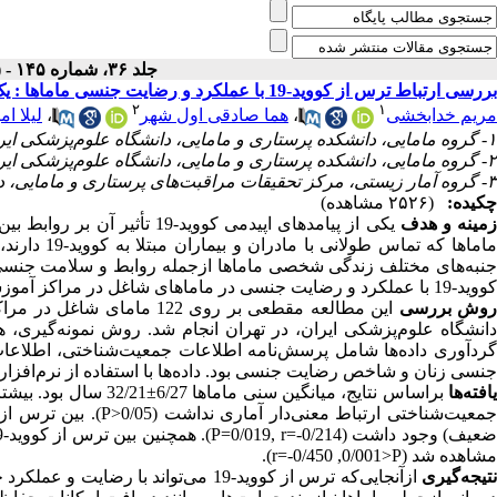
جلد ۳۶، شماره ۱۴۵ - ( دی ۱۴۰۲ )
بررسی ارتباط ترس از کووید-19 با عملکرد و رضایت جنسی ماماها : یک مطالعه مقطعی
۲
۱
مریم خدابخشی
،
هما صادقی اول شهر
،
لیلا ام
۱- گروه مامایی، دانشکده پرستاری و مامایی، دانشگاه علوم‌پزشکی ایران، تهران، ایران.
۲- گروه مامایی، دانشکده پرستاری و مامایی، دانشگاه علوم‌پزشکی ایران، تهران، ایران. ،
۳- گروه آمار زیستی، مرکز تحقیقات مراقبت‌های پرستاری و مامایی، دانشگاه علوم‌پزشکی ایران، تهران، ایران.
چکیده:
(۲۵۲۶ مشاهده)
مینه و هدف
یکی از پیامدهای اپیدمی کووی
ماماها که ت
جنبه‌های مختلف زندگی شخصی ماماها ازجمله روابط و سلامت جنسی آنان 
کووید-19 با عملکرد و رضایت جنسی در ماماهای شاغل در مراکز آموزشی درمانی وابسته به دانشگاه علوم‌پزشکی ایران در تهران بود.
وش بررسی
این مطالعه مقطعی بر روی 22
جنسی زنان و شاخص رضایت جنسی بود. داده‌ها با استفاده از نرم‌افزار SPSS نسخه 24 تجزیه‌وتحلیل شدند
افته‌ها
براساس نتایج، میانگین
مشاهده شد (r=-0/450 ,0/001>P).
تیجه‌گیری
ازآنجایی‌که ترس از کووید-19 می‌تواند