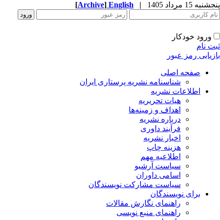
پنجشنبه 15 مرداد 1405
|
English
]
Archive
[
ورود خودکار
ثبت نام
بازیابی رمز عبور
صفحه اصلی
شناسنامه نشریه پرستاری ایران
اطلاعات نشریه
هیات تحریریه
اهداف و زمینه‌ها
درباره نشریه
فرآیند داوری
اخبار نشریه
هزینه چاپ
اطلاعیه مهم
سیاست آرشیو
اسامی داوران
سیاست مشارکت نویسندگان
برای نویسندگان
راهنمای نگارش مقالات
راهنمای منبع نویسی