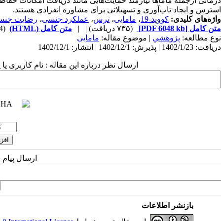
درمانی ازجمله ماماها نیازمند حمایت‌هایی مانند دریافت امکانات حف
استرس و ایجاد تاب‌آوری و تسهیلاتی برای مشاوره انفرادی هستند.
واژه‌های کلیدی:
کووید-19
،
مامایی
،
ترس
،
عملکرد جنسی
،
رضایت جنس
متن کامل
[PDF 6048 kb]
(۷۳۵ دریافت)
| |
متن کامل (HTML)
(834 مشاهده)
نوع مطالعه:
پژوهشي
| موضوع مقاله:
مامایی
دریافت: 1402/1/23 | پذیرش: 1402/12/1 | انتشار: 1402/12/1
ارسال نظر درباره این مقاله : نام کاربری ی
ارسال پیام 
بازنشر اطلاعات