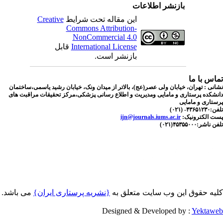
بازنشر اطلاعات
این مقاله تحت شرایط
Creative
Commons Attribution-
NonCommercial 4.0
International License
قابل
بازنشر است.
اس با ما
نی : تهران، خیابان ولی عصر(عج)، بالاتر از میدان ونک، خیابان رشید یاسمی،ساختمان
شکده پرستاری و مامایی ومدیریت و اطلاع رسانی پزشکی،مرکز تحقیقات مراقبت های
تاری و مامایی
۴۳۶- (۰۲۱)
ت الکترونیک:
ijn@journals.iums.ac.ir
اشر:۴۵۳۵۵۰۰۰(۰۲۱)
یه حقوق این وب سایت متعلق به
{نشریه پرستاری ایران}
می باشد.
Designed & Developed by :
Yektaw