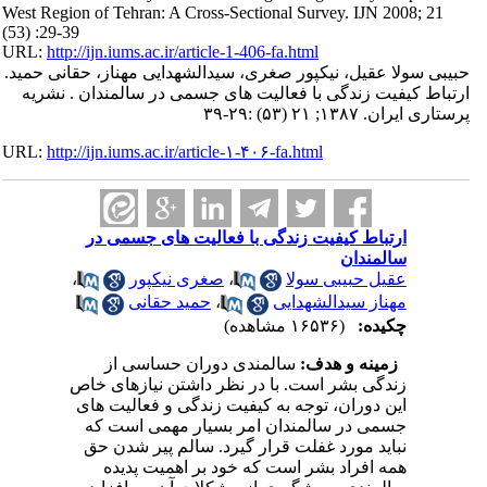
West Region of Tehran: A Cross-Sectional Survey. IJN 2008; 21
(53) :29-39
URL:
http://ijn.iums.ac.ir/article-1-406-fa.html
حبیبی سولا عقیل، نیکپور صغری، سیدالشهدایی مهناز، حقانی حمید.
ارتباط کیفیت زندگی با فعالیت های جسمی در سالمندان . نشریه
پرستاری ایران. ۱۳۸۷; ۲۱ (۵۳) :۲۹-۳۹
URL:
http://ijn.iums.ac.ir/article-۱-۴۰۶-fa.html
ارتباط کیفیت زندگی با فعالیت های جسمی در
سالمندان
عقیل حبیبی سولا
،
صغری نیکپور
،
مهناز سیدالشهدایی
،
حمید حقانی
چکیده:
(۱۶۵۳۶ مشاهده)
زمینه و هدف:
سالمندی دوران حساسی از
زندگی بشر است. با در نظر داشتن نیازهای خاص
این دوران، توجه به کیفیت زندگی و فعالیت های
جسمی در سالمندان امر بسیار مهمی است که
نباید مورد غفلت قرار گیرد. سالم پیر شدن حق
همه افراد بشر است که خود بر اهمیت پدیده