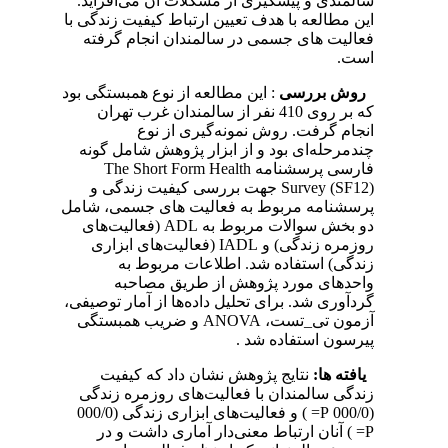
سالمندی و پیشگیری از مشکلات آن می‌افزاید.
این مطالعه با هدف تعیین ارتباط کیفیت زندگی با
فعالیت های جسمی در سالمندان انجام گرفته
است.
روش بررسی
: این مطالعه از نوع همبستگی بود
که بر روی 410 نفر از سالمندان غرب تهران
انجام گرفت. روش نمونه‌گیری از نوع
چندمرحله‌ای بود و از ابزار پژوهش شامل گونه
فارسی پرسشنامه The Short Form Health
Survey (SF12) جهت بررسی کیفیت زندگی و
پرسشنامه مربوط به فعالیت های جسمی، شامل
دو بخش سوالات مربوط به ADL (فعالیت‌های
روزمره زندگی) و IADL (فعالیت‌های ابزاری
زندگی) استفاده شد. اطلاعات مربوط به
واحدهای مورد پژوهش از طریق مصاحبه
گردآوری شد. برای تحلیل داده‌ها از آمار توصیفی،
آزمون تی_تست، ANOVA و ضریب همبستگی
پیرسون استفاده شد .
یافته ها:
نتایج پژوهش نشان داد که کیفیت
زندگی سالمندان با فعالیت‌های روزمره زندگی
(000/0 P= ) و فعالیت‌های ابزاری زندگی (000/0
P= ) آنان ارتباط معنی‌دار آماری داشت و در