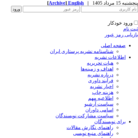
به 15 مرداد 1405
|
English
]
Archive
[
ورود خودکار
ت نام
زیابی رمز عبور
صفحه اصلی
شناسنامه نشریه پرستاری ایران
اطلاعات نشریه
هیات تحریریه
اهداف و زمینه‌ها
درباره نشریه
فرآیند داوری
اخبار نشریه
هزینه چاپ
اطلاعیه مهم
سیاست آرشیو
اسامی داوران
سیاست مشارکت نویسندگان
برای نویسندگان
راهنمای نگارش مقالات
راهنمای منبع نویسی