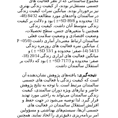
مجموع سالمندانی که از نظر فعالیت های
جسمی مستقل‌تر بودند، از کیفیت زندگی بهتری
نیز برخوردار بودند. میانگین نمرات کیفیت زندگی
در سالمندان واحدهای مورد مطالعه 84/32 (48-
12: محدوده و 89/8 SD=± ) بود و دلالت بر کیفیت
زندگی متوسط آنان داشت. کیفیت زندگی
همچنین با متغیرهای جنس، سطح تحصیلات،
وضعیت اقتصادی و وضعیت سلامت فعلی
سالمندان ارتباط معنی‌دار آماری داشت (05/0> P
). میانگین نمره فعالیت های روزمره زندگی
54/13 (14-صفر: محدوده و 53/1 SD= ± ) و
میانگین فعالیت های ابزاری زندگی 20/14 (18-
صفر: محدوده و 717/3 SD= ± ) بود که دلالت بر
استقلال سالمندان داشت.
نتیجه‌گیری:
یافته‌های پژوهش نشان‌دهنده آن
است که کیفیت زندگی با فعالیت های جسمی
سالمندان مرتبط است. با توجه به نتایج پژوهش
حاضر و نیازهای ویژه دوران سالمندی، کیفیت
زندگی سالمندان می‌تواند به راحتی مورد تهدید
قرار گیرد. لذا توصیه می‌شود در جهت حفظ و
افزایش استقلال سالمندان در فعالیت های
جسمی آن‌ها، سیستم‌های بهداشتی و مسؤولین
امر برنامه‌ریزی دقیق‌تری را اتخاذ نمایند. همچنین