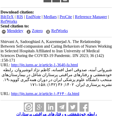
Download citation:
BibTeX
|
RIS
|
EndNote
|
Medlars
|
ProCite
|
Reference Manager
|
RefWorks
Send citation to:
Mendeley
Zotero
RefWorks
Shirvani A, Sadooghiasl A, Kazemnejad A. The Relationship
Between Self-compassion and Caring Behaviors of Nurses Working
in Selected Hospitals Affiliated to Iran University of Medical
Sciences During the COVID-19 Pandemic. IJN 2023; 36 (142)
:158-171
URL:
http://ijn.iums.ac.ir/article-1-3640-fa.html
شیروانی آمنه، صدوقی اصل افسانه، کاظم نژاد انوشیروان. رابطه
خود‌شفقتی و رفتارهای مراقبتی پرستاران شاغل در بیمارستان‌های
منتخب دانشگاه علوم پزشکی ایران در دوران همه‌گیری کووید-۱۹.
نشریه پرستاری ایران. ۱۴۰۲; ۳۶ (۱۴۲) :۱۵۸-۱۷۱
URL:
http://ijn.iums.ac.ir/article-۱-۳۶۴۰-fa.html
رابطه خود‌شفقتی و رفتارهای مراقبتی پرستاران