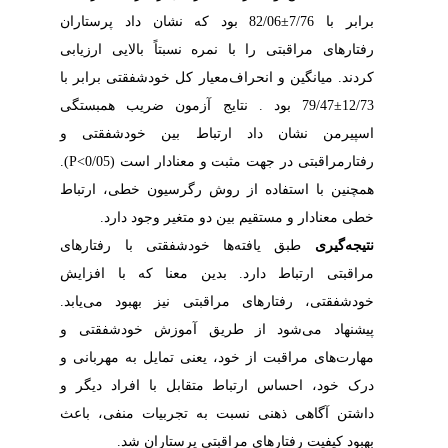
برابر با 7/76±82/06 بود که نشان داد پرستاران
رفتار‌های مراقبتی را با نمره نسبتاً بالایی ارزیابی
کردند. میانگین و انحراف‌معیار کل خود‌شفقتی برابر با
12/73±79/47 بود . نتایج آزمون ضریب همبستگی
اسپیرمن نشان داد ارتباط بین خود‌شفقتی و
رفتار‌مراقبتی در جهت مثبت و معنادار است (P<0/05).
همچنین با استفاده از روش رگرسیون خطی، ارتباط
خطی معنادار و مستقیم بین دو متغیر وجود دارد.
نتیجه‌گیری
طبق یافته‌ها خود‌شفقتی با رفتار‌های
مراقبتی ارتباط دارد. بدین معنا که با افزایش
خودشفقتی، رفتارهای مراقبتی نیز بهبود می‌یابد.
پیشنهاد می‌شود از طریق آموزش خود‌شفقتی و
مهارت‌های مراقبت از خود، یعنی تمایل به مهربانی و
درک خود، احساس ارتباط متقابل با افراد دیگر و
داشتن آگاهی ذهنی نسبت به تجربیات منفی، باعث
بهبود کیفیت رفتار‌های مراقبتی پرستاران شد.