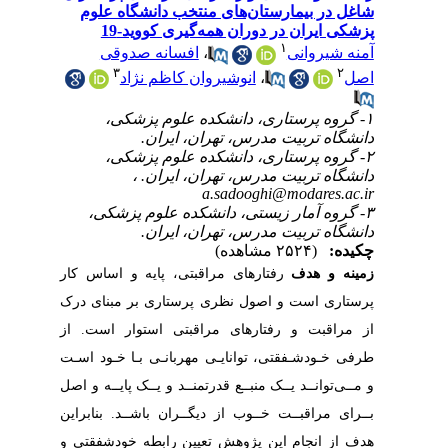
شاغل در بیمارستان‌های منتخب دانشگاه علوم
پزشکی ایران در دوران همه‌گیری کووید-19
۱
آمنه شیروانی
،
افسانه صدوقی
۳
۲
اصل
،
انوشیروان کاظم نژاد
۱- گروه پرستاری، دانشکده علوم پزشکی،
دانشگاه تربیت مدرس، تهران، ایران.
۲- گروه پرستاری، دانشکده علوم پزشکی،
دانشگاه تربیت مدرس، تهران، ایران. ،
a.sadooghi@modares.ac.ir
۳- گروه آمار زیستی، دانشکده علوم پزشکی،
دانشگاه تربیت مدرس، تهران، ایران.
چکیده:
(۲۵۲۴ مشاهده)
زمینه و هدف
رفتارهای مراقبتی، پایه و اساس کار
پرستاری است و اصول نظری پرستاری بر مبنای درک
از مراقبت و رفتارهای مراقبتی استوار است. از
طرفی خـودشـفقتی، توانایـی مهربانـی بـا خـود اسـت
و مــی‌توانــد یــک منبــع قدرتمنــد و یــک پایــه و اصل
بــرای مراقبــت خــوب از دیگــران باشــد. بنابراین
هدف از انجام این پژوهش تعیین رابطه خود‌شفقتی و