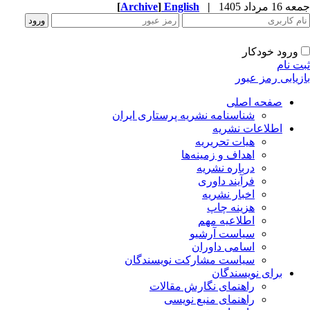
1 مرداد 1405
|
English
]
Archive
[
ورود خودکار
ت نام
زیابی رمز عبور
صفحه اصلی
شناسنامه نشریه پرستاری ایران
اطلاعات نشریه
هیات تحریریه
اهداف و زمینه‌ها
درباره نشریه
فرآیند داوری
اخبار نشریه
هزینه چاپ
اطلاعیه مهم
سیاست آرشیو
اسامی داوران
سیاست مشارکت نویسندگان
برای نویسندگان
راهنمای نگارش مقالات
راهنمای منبع نویسی