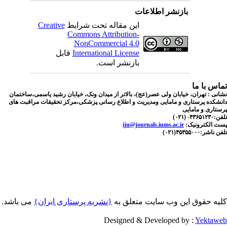
بازنشر اطلاعات
این مقاله تحت شرایط
Creative
Commons Attribution-
NonCommercial 4.0
International License
قابل
بازنشر است.
اس با ما
نی : تهران، خیابان ولی عصر(عج)، بالاتر از میدان ونک، خیابان رشید یاسمی،ساختمان
شکده پرستاری و مامایی ومدیریت و اطلاع رسانی پزشکی،مرکز تحقیقات مراقبت های
تاری و مامایی
۴۳۶- (۰۲۱)
ت الکترونیک:
ijn@journals.iums.ac.ir
اشر:۴۵۳۵۵۰۰۰(۰۲۱)
یه حقوق این وب سایت متعلق به
{نشریه پرستاری ایران}
می باشد.
Designed & Developed by :
Yektaw