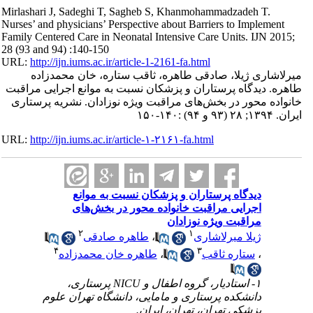
Mirlashari J, Sadeghi T, Sagheb S, Khanmohammadzadeh T.
Nurses’ and physicians’ Perspective about Barriers to Implement
Family Centered Care in Neonatal Intensive Care Units. IJN 2015;
28 (93 and 94) :140-150
URL:
http://ijn.iums.ac.ir/article-1-2161-fa.html
میرلاشاری ژیلا، صادقی طاهره، ثاقب ستاره، خان محمدزاده
طاهره. دیدگاه پرستاران و پزشکان نسبت به موانع اجرایی مراقبت
خانواده محور در بخش‌های مراقبت ویژه نوزادان. نشریه پرستاری
ایران. ۱۳۹۴; ۲۸ (۹۳ و ۹۴) :۱۴۰-۱۵۰
URL:
http://ijn.iums.ac.ir/article-۱-۲۱۶۱-fa.html
دیدگاه پرستاران و پزشکان نسبت به موانع
اجرایی مراقبت خانواده محور در بخش‌های
مراقبت ویژه نوزادان
۲
۱
طاهره صادقی
،
ژیلا میرلاشاری
۴
۳
طاهره خان محمدزاده
،
ستاره ثاقب
،
۱- استادیار، گروه اطفال و NICU پرستاری،
دانشکده پرستاری و مامایی، دانشگاه تهران علوم
پزشکی تهران، تهران، ایران.