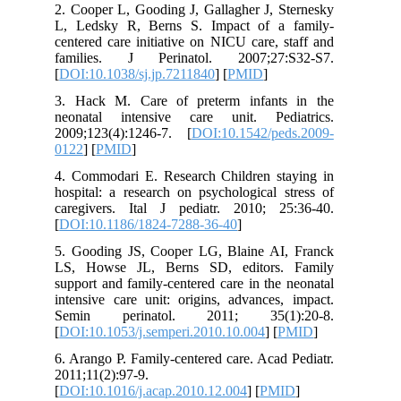
2. Cooper L, Gooding J, Gallagher J, Sternesky
L, Ledsky R, Berns S. Impact of a family-
centered care initiative on NICU care, staff and
families. J Perinatol. 2007;27:S32-S7.
[
DOI:10.1038/sj.jp.7211840
] [
PMID
]
3. Hack M. Care of preterm infants in the
neonatal intensive care unit. Pediatrics.
2009;123(4):1246-7. [
DOI:10.1542/peds.2009-
0122
] [
PMID
]
4. Commodari E. Research Children staying in
hospital: a research on psychological stress of
caregivers. Ital J pediatr. 2010; 25:36-40.
[
DOI:10.1186/1824-7288-36-40
]
5. Gooding JS, Cooper LG, Blaine AI, Franck
LS, Howse JL, Berns SD, editors. Family
support and family-centered care in the neonatal
intensive care unit: origins, advances, impact.
Semin perinatol. 2011; 35(1):20-8.
[
DOI:10.1053/j.semperi.2010.10.004
] [
PMID
]
6. Arango P. Family-centered care. Acad Pediatr.
2011;11(2):97-9.
[
DOI:10.1016/j.acap.2010.12.004
] [
PMID
]