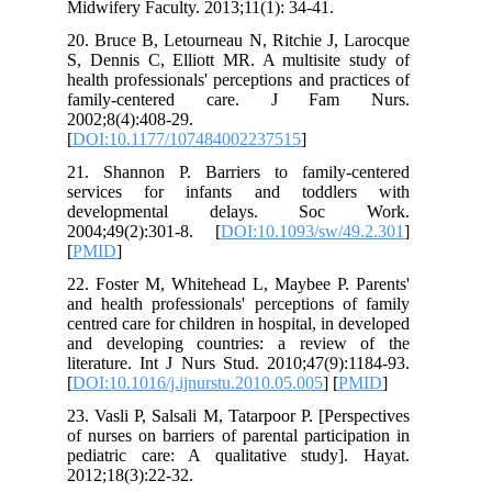
Midwifery Faculty. 2013;11(1): 34-41.
20. Bruce B, Letourneau N, Ritchie J, Larocque
S, Dennis C, Elliott MR. A multisite study of
health professionals' perceptions and practices of
family-centered care. J Fam Nurs.
2002;8(4):408-29.
[
DOI:10.1177/107484002237515
]
21. Shannon P. Barriers to family-centered
services for infants and toddlers with
developmental delays. Soc Work.
2004;49(2):301-8. [
DOI:10.1093/sw/49.2.301
]
[
PMID
]
22. Foster M, Whitehead L, Maybee P. Parents'
and health professionals' perceptions of family
centred care for children in hospital, in developed
and developing countries: a review of the
literature. Int J Nurs Stud. 2010;47(9):1184-93.
[
DOI:10.1016/j.ijnurstu.2010.05.005
] [
PMID
]
23. Vasli P, Salsali M, Tatarpoor P. [Perspectives
of nurses on barriers of parental participation in
pediatric care: A qualitative study]. Hayat.
2012;18(3):22-32.