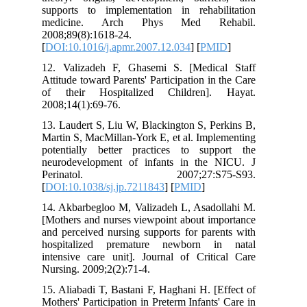
supports to implementation in rehabilitation
medicine. Arch Phys Med Rehabil.
2008;89(8):1618-24.
[
DOI:10.1016/j.apmr.2007.12.034
] [
PMID
]
12. Valizadeh F, Ghasemi S. [Medical Staff
Attitude toward Parents' Participation in the Care
of their Hospitalized Children]. Hayat.
2008;14(1):69-76.
13. Laudert S, Liu W, Blackington S, Perkins B,
Martin S, MacMillan-York E, et al. Implementing
potentially better practices to support the
neurodevelopment of infants in the NICU. J
Perinatol. 2007;27:S75-S93.
[
DOI:10.1038/sj.jp.7211843
] [
PMID
]
14. Akbarbegloo M, Valizadeh L, Asadollahi M.
[Mothers and nurses viewpoint about importance
and perceived nursing supports for parents with
hospitalized premature newborn in natal
intensive care unit]. Journal of Critical Care
Nursing. 2009;2(2):71-4.
15. Aliabadi T, Bastani F, Haghani H. [Effect of
Mothers' Participation in Preterm Infants' Care in