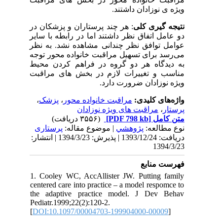
ویژه ی نوزادان داشتند.
نتیجه گیری کلی
: هر چند پرستاران و پزشکان در
دو عامل اتفاق نظر داشتند اما در رابطه با سایر
عوامل توافق نظر چندانی مشاهده نشد. به نظر
می‌رسد برای تسهیل مراقبت خانواده محور توجه
به دیدگاه هر دو گروه در فراهم کردن محیط
مناسب و تغییرات لازم در بخش های مراقبت
ویژه نوزادان
ضرورت دارد.
،
پزشک
،
مراقبت خانواده محور
واژه‌های کلیدی:
مراقبت های ویژه نوزادان
،
پرستار
(۳۵۵۶ دریافت)
[PDF 798 kb]
متن کامل
نوع مطالعه:
پژوهشي
| موضوع مقاله:
پرستاری
دریافت: 1393/12/24 | پذیرش: 1394/3/23 | انتشار:
1394/3/23
فهرست منابع
1. Cooley WC, AccAllister JW. Putting family
centered care into practice – a model respomce to
the adaptive practice model. J Dev Behav
Pediatr.1999;22(2):120-2.
[
DOI:10.1097/00004703-199904000-00009
]