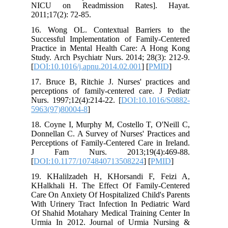
NICU on Readmission Rates]. Hayat.
2011;17(2): 72-85.
16. Wong OL. Contextual Barriers to the
Successful Implementation of Family-Centered
Practice in Mental Health Care: A Hong Kong
Study. Arch Psychiatr Nurs. 2014; 28(3): 212-9.
[
DOI:10.1016/j.apnu.2014.02.001
] [
PMID
]
17. Bruce B, Ritchie J. Nurses' practices and
perceptions of family-centered care. J Pediatr
Nurs. 1997;12(4):214-22. [
DOI:10.1016/S0882-
5963(97)80004-8
]
18. Coyne I, Murphy M, Costello T, O'Neill C,
Donnellan C. A Survey of Nurses' Practices and
Perceptions of Family-Centered Care in Ireland.
J Fam Nurs. 2013;19(4):469-88.
[
DOI:10.1177/1074840713508224
] [
PMID
]
19. KHalilzadeh H, KHorsandi F, Feizi A,
KHalkhali H. The Effect Of Family-Centered
Care On Anxiety Of Hospitalized Child's Parents
With Urinery Tract Infection In Pediatric Ward
Of Shahid Motahary Medical Training Center In
Urmia In 2012. Journal of Urmia Nursing &