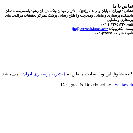
اس با ما
نی : تهران، خیابان ولی عصر(عج)، بالاتر از میدان ونک، خیابان رشید یاسمی،ساختمان
شکده پرستاری و مامایی ومدیریت و اطلاع رسانی پزشکی،مرکز تحقیقات مراقبت های
تاری و مامایی
۴۳۶۵- (۰۲۱
ijn@journals.iums.ac.ir
ست الکترونیک
ناشر:۴۵۳۵۵۰۰۰(۰۲۱
یه حقوق این وب سایت متعلق به
{نشریه پرستاری ایران}
می باشد.
Designed & Developed by :
Yektaw