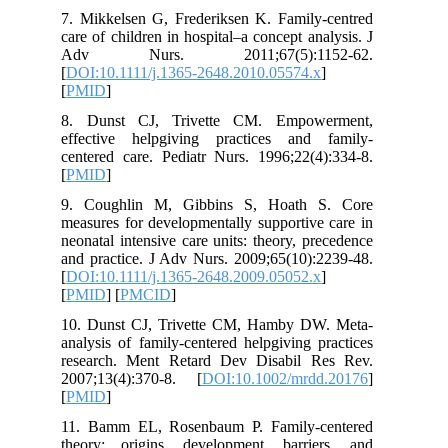
7. Mikkelsen G, Frederiksen K. Family‐centred
care of children in hospital–a concept analysis. J
Adv Nurs. 2011;67(5):1152-62.
[
DOI:10.1111/j.1365-2648.2010.05574.x
]
[
PMID
]
8. Dunst CJ, Trivette CM. Empowerment,
effective helpgiving practices and family-
centered care. Pediatr Nurs. 1996;22(4):334-8.
[
PMID
]
9. Coughlin M, Gibbins S, Hoath S. Core
measures for developmentally supportive care in
neonatal intensive care units: theory, precedence
and practice. J Adv Nurs. 2009;65(10):2239-48.
[
DOI:10.1111/j.1365-2648.2009.05052.x
]
[
PMID
] [
PMCID
]
10. Dunst CJ, Trivette CM, Hamby DW. Meta‐
analysis of family‐centered helpgiving practices
research. Ment Retard Dev Disabil Res Rev.
2007;13(4):370-8. [
DOI:10.1002/mrdd.20176
]
[
PMID
]
11. Bamm EL, Rosenbaum P. Family-centered
theory: origins, development, barriers, and