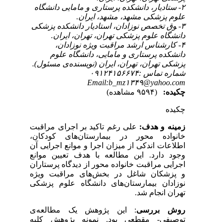
۲- ﺳﺘﺎدﯾﺎر، داﻧﺸﮑﺪه ﭘﺮﺳﺘﺎری و ﻣﺎﻣﺎﯾﯽ داﻧﺸﮕﺎه
ﻋﻠﻮم ﭘﺰﺷﮑﯽ ﻣﺸﻬﺪ، ﻣﺸﻬﺪ، اﯾﺮان.
۳- ﻮق ﺗﺨﺼﺺ ﻧﻮزادان، اﺳﺘﺎدﯾﺎر داﻧﺸﮑﺪه ﭘﺰﺷﮑﯽ
داﻧﺸﮕﺎه ﻋﻠﻮم ﭘﺰﺷﮑﯽ ﺗﻬﺮان، ﺗﻬﺮان، اﯾﺮان.
۴- کارشناس ارشد مراقبت ویژه نوزادان،
دانشکده پرستاری و مامایی، دانشگاه علوم
پزشکی تهران، تهران، ایران (نویسنده‌ی مسئول).
شماره تماس :۰۹۱۲۴۱۵۶۶۷۴
Email:b_mz۱۳۴۹@yahoo.com
چکیده:
(۹۵۹۴ مشاهده)
چکیده
زمینه و هدف:
علی رغم تاکید بر اجرای مراقبت
خانواده محور در بیمارستان‌های کودکان،
اطلاعات اندکی از میزان اجرا و موانع اجرایی آن
وجود دارد. این مطالعه با هدف تعیین موانع
اجرایی مراقبت خانواده محور از دیدگاه پرستاران
و پزشکان شاغل در بخش‌های مراقبت ویژه
نوزادان بیمارستان‌های دانشگاه علوم پزشکی
تهران انجام شد.
روش بررسی
: این پژوهش یک مطالعه‌ی
توصیفی- مقطعی بود. نمونه پژوهش کلیه