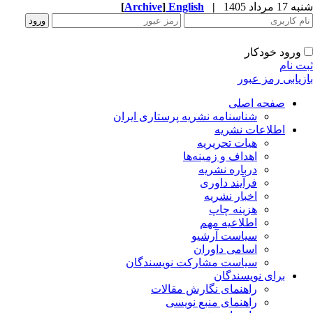
[
Archive
]
English
|
1 مرداد 1405
ورود خودکار
ت نام
زیابی رمز عبور
صفحه اصلی
شناسنامه نشریه پرستاری ایران
اطلاعات نشریه
هیات تحریریه
اهداف و زمینه‌ها
درباره نشریه
فرآیند داوری
اخبار نشریه
هزینه چاپ
اطلاعیه مهم
سیاست آرشیو
اسامی داوران
سیاست مشارکت نویسندگان
برای نویسندگان
راهنمای نگارش مقالات
راهنمای منبع نویسی