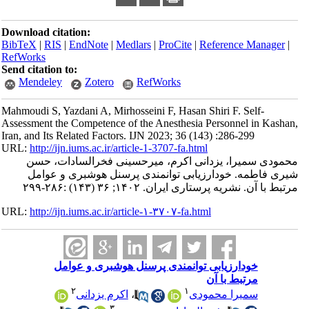
Download citation:
BibTeX
|
RIS
|
EndNote
|
Medlars
|
ProCite
|
Reference Manager
|
RefWorks
Send citation to:
Mendeley
Zotero
RefWorks
Mahmoudi S, Yazdani A, Mirhosseini F, Hasan Shiri F. Self-
Assessment the Competence of the Anesthesia Personnel in Kashan,
Iran, and Its Related Factors. IJN 2023; 36 (143) :286-299
URL:
http://ijn.iums.ac.ir/article-1-3707-fa.html
محمودی سمیرا، یزدانی اکرم، میرحسینی فخرالسادات، حسن
‌شیری فاطمه. خودارزیابی توانمندی‌ پرسنل هوشبری و عوامل
مرتبط با آن. نشریه پرستاری ایران. ۱۴۰۲; ۳۶ (۱۴۳) :۲۸۶-۲۹۹
URL:
http://ijn.iums.ac.ir/article-۱-۳۷۰۷-fa.html
خودارزیابی توانمندی‌ پرسنل هوشبری و عوامل
مرتبط با آن
۲
۱
سمیرا محمودی
،
اکرم یزدانی
۳