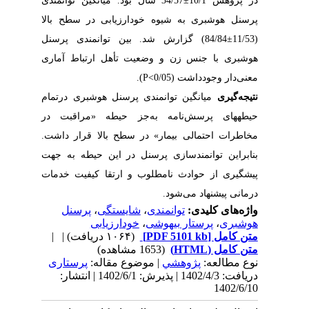
در پژوهش 10/1±34/57 سال بود. میانگین توانمندی
پرسنل هوشبری به شیوه خودارزیابی در سطح بالا
(11/53±84/84) گزارش‏ شد. بین توانمندی پرسنل
هوشبری با جنس زن و وضعیت تأهل ارتباط آماری
معنی‌دار‏‏ وجودداشت (0/05>P).
نتیجه‌گیری
میانگین توانمندی پرسنل هوشبری درتمام
حیطه‏ها‏ی پرسش‌نامه به‌جز حیطه «مراقبت در
مخاطرات احتمالی بیمار» در سطح بالا قرار داشت.
بنابراین توانمندسازی پرسنل در این حیطه به جهت
پیشگیری از حوادث نامطلوب و ارتقا کیفیت خدمات
درمانی پیشنهاد می‌شود.
واژه‌های کلیدی:
توانمندی
،
شایستگی
،
پرسنل
هوشبری
،
پرستار بیهوشی
،
خودارزیابی
متن کامل
[PDF 5101 kb]
(۱۰۶۴ دریافت)
| |
متن کامل (HTML)
(1653 مشاهده)
نوع مطالعه:
پژوهشي
| موضوع مقاله:
پرستاری
دریافت: 1402/4/3 | پذیرش: 1402/6/1 | انتشار:
1402/6/10