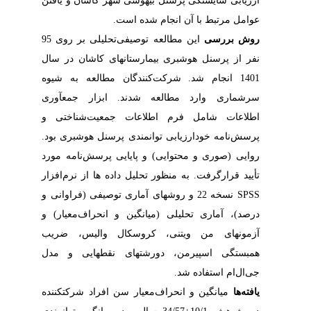
ارزیابی شایستگی پرسنل بیهوشی شهر کاشان و یافتن
عوامل مرتبط با آن انجام شده است.
روش بررسی
این مطالعه توصیفی‌تحلیلی بر روی 95
نفر از پرسنل هوشبری بیمارستان‏های کاشان در سال
1401 انجام شد. شرکت‌کنندگان مطالعه به شیوه
سرشماری وارد مطالعه شدند. ابزار جمع‏آوری
اطلاعات شامل فرم اطلاعات جمعیت‌شناختی و
پرسش‌نامه خودارزیابی توانمندی پرسنل هوشبری بود.
روایی (صوری و محتوایی) و پایایی پرسش‌نامه مورد
تأیید قرارگرفت. به منظور تحلیل داده ‏ها از نرم‌افزار
SPSS نسخه 22 و روش‏های آماری توصیفی (فراوانی و
درصد)، آماری تحلیلی (میانگین و انحراف‌معیار) و
آزمون‏های من ویتنی، کروسکال والیس، ضریب
همبستگی اسپیرمن، دورشته‏ای نقطه‏ایی و مدل
جی‌ال‌ام استفاده شد.
یافته‌ها
میانگین و انحراف‌معیار سن افراد شرکت‏کننده