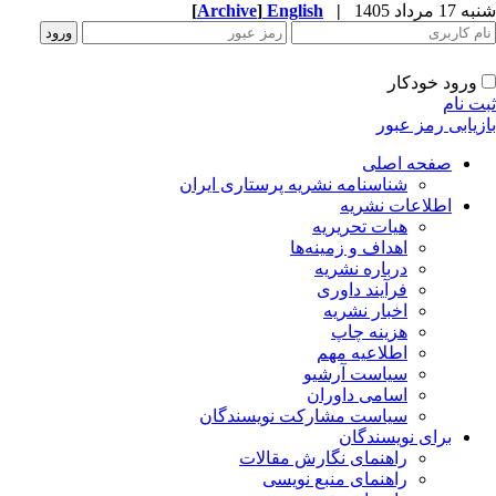
1 مرداد 1405
|
English
]
Archive
[
ورود خودکار
ت نام
زیابی رمز عبور
صفحه اصلی
شناسنامه نشریه پرستاری ایران
اطلاعات نشریه
هیات تحریریه
اهداف و زمینه‌ها
درباره نشریه
فرآیند داوری
اخبار نشریه
هزینه چاپ
اطلاعیه مهم
سیاست آرشیو
اسامی داوران
سیاست مشارکت نویسندگان
برای نویسندگان
راهنمای نگارش مقالات
راهنمای منبع نویسی