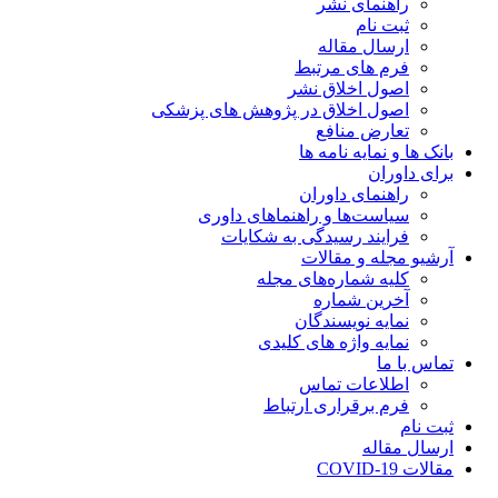
راهنمای نشر
ثبت نام
ارسال مقاله
فرم های مرتبط
اصول اخلاق نشر
اصول اخلاق در پژوهش های پزشکی
تعارض منافع
بانک ها و نمایه نامه ها
برای داوران
راهنمای داوران
سیاست‌ها و راهنماهای داوری
فرایند رسیدگی به شکایات
آرشیو مجله و مقالات
کلیه شماره‌های مجله
آخرین شماره
نمایه نویسندگان
نمایه واژه های کلیدی
تماس با ما
اطلاعات تماس
فرم برقراری ارتباط
ثبت نام
ارسال مقاله
مقالات COVID-19