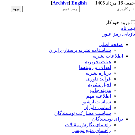
1 مرداد 1405
|
English
]
Archive
[
ورود خودکار
ت نام
زیابی رمز عبور
صفحه اصلی
شناسنامه نشریه پرستاری ایران
اطلاعات نشریه
هیات تحریریه
اهداف و زمینه‌ها
درباره نشریه
فرآیند داوری
اخبار نشریه
هزینه چاپ
اطلاعیه مهم
سیاست آرشیو
اسامی داوران
سیاست مشارکت نویسندگان
برای نویسندگان
راهنمای نگارش مقالات
راهنمای منبع نویسی