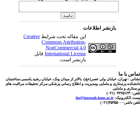
بازنشر اطلاعات
این مقاله تحت شرایط
Creative
Commons Attribution-
NonCommercial 4.0
International License
قابل
بازنشر است.
اس با ما
نی : تهران، خیابان ولی عصر(عج)، بالاتر از میدان ونک، خیابان رشید یاسمی،ساختمان
شکده پرستاری و مامایی ومدیریت و اطلاع رسانی پزشکی،مرکز تحقیقات مراقبت های
تاری و مامایی
۴۳۶- (۰۲۱)
ت الکترونیک:
ijn@journals.iums.ac.ir
اشر:۴۵۳۵۵۰۰۰(۰۲۱)