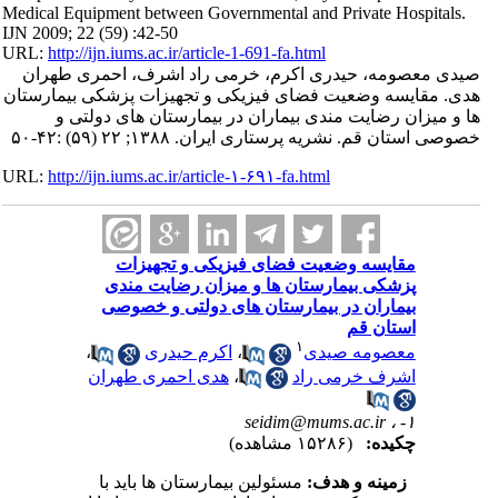
Medical Equipment between Governmental and Private Hospitals.
IJN 2009; 22 (59) :42-50
URL:
http://ijn.iums.ac.ir/article-1-691-fa.html
صیدی معصومه، حیدری اکرم، خرمی راد اشرف، احمری طهران
هدی. مقایسه وضعیت فضای فیزیکی و تجهیزات پزشکی بیمارستان
ها و میزان رضایت مندی بیماران در بیمارستان های دولتی و
خصوصی استان قم. نشریه پرستاری ایران. ۱۳۸۸; ۲۲ (۵۹) :۴۲-۵۰
URL:
http://ijn.iums.ac.ir/article-۱-۶۹۱-fa.html
مقایسه وضعیت فضای فیزیکی و تجهیزات
پزشکی بیمارستان ها و میزان رضایت مندی
بیماران در بیمارستان های دولتی و خصوصی
استان قم
۱
معصومه صیدی
،
اکرم حیدری
،
اشرف خرمی راد
،
هدی احمری طهران
seidim@mums.ac.ir
۱- ،
چکیده:
(۱۵۲۸۶ مشاهده)
زمینه و هدف:
مسئولین بیمارستان ها باید با