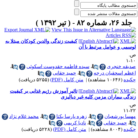
جلد ۲۶، شماره ۸۲ - ( تیر ۱۳۹۲ )
کیفیت زندگی والدین کودکان مبتلا به
وسمی و عوامل مرتبط با آن
.
۱۰
دیقه خنجری
،
سیده فاطمه حقدوست اسکوئی
،
عظم اسحقیان درچه
،
حمید حقانی
کیده
(۱۰۶۴۶ مشاهده)
|
متن کامل (PDF)
(۵۲۵۵ دریافت)
تاثیر آموزش رژیم غذایی بر کیفیت
ندگی بیماران مزمن کلیه غیر دیالیزی
.
۲۲-
هسا پورشعبان
،
زهره پارسا یکتا
،
محمد غلام نژاد
،
حمید حقانی
،
نادیا کریمی
کیده
(۸۰۰۴ مشاهده)
|
متن کامل (PDF)
(۵۲۲۸ دریافت)