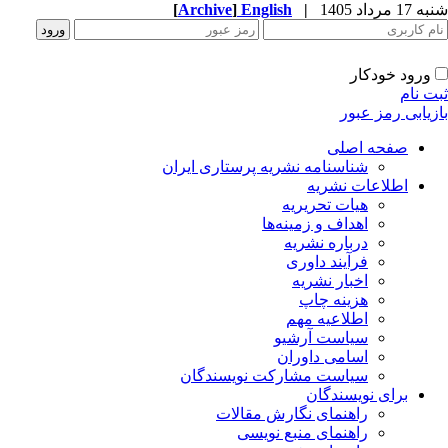
1 مرداد 1405
|
English
]
Archive
[
ورود خودکار
ت نام
زیابی رمز عبور
صفحه اصلی
شناسنامه نشریه پرستاری ایران
اطلاعات نشریه
هیات تحریریه
اهداف و زمینه‌ها
درباره نشریه
فرآیند داوری
اخبار نشریه
هزینه چاپ
اطلاعیه مهم
سیاست آرشیو
اسامی داوران
سیاست مشارکت نویسندگان
برای نویسندگان
راهنمای نگارش مقالات
راهنمای منبع نویسی