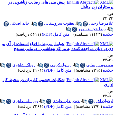
پیش بینی های رضایت زناشویی در
رستاران زن متأهل
.
۳۳-
لامرضا رجبی
،
یعقوب سروستانی
،
خالد اصلانی
،
رضا خجسته مهر
کیده
(۱۱۴۴۳ مشاهده)
|
متن کامل (PDF)
(۵۶۱۱ دریافت)
عوامل مرتبط با قطع استفاده از آی یو
ی در زنان مراجعه کننده به مراکز بهداشتی – درمانی سنندج
.
۴۱-
عصومه رضایی
،
رسول کرمی
،
روناک شاهوی
کیده
(۷۳۱۵ مشاهده)
|
متن کامل (PDF)
(۴۱۰۱ دریافت)
شکایات چشمی کاربران در محیط کار
داری
.
۵۰-
رغوان افرا
،
حیدر علی عابدی
،
نور الله طاهری
کیده
(۷۲۹۲ مشاهده)
|
متن کامل (PDF)
(۳۲۶۶ دریافت)