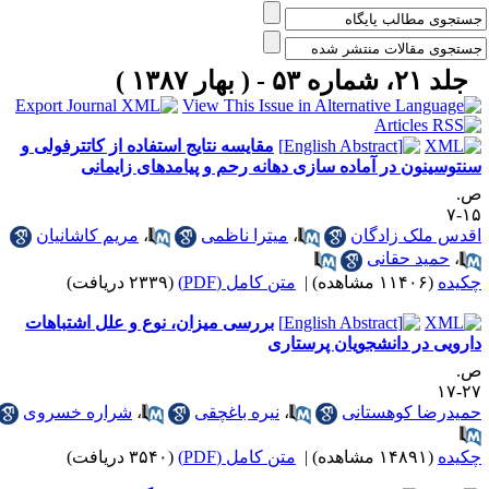
جلد ۲۱، شماره ۵۳ - ( بهار ۱۳۸۷ )
مقایسه نتایج استفاده از کاتترفولی و
نتوسینون در آماده سازی دهانه رحم و پیامدهای زایمانی
.
۱۵
قدس ملک زادگان
،
میترا ناظمی
،
مریم کاشانیان
،
حمید حقانی
کیده
(۱۱۴۰۶ مشاهده)
|
متن کامل (PDF)
(۲۳۳۹ دریافت)
بررسی میزان، نوع و علل اشتباهات
ارویی در دانشجویان پرستاری
.
۲۷-
میدرضا کوهستانی
،
نیره باغچقی
،
شراره خسروی
کیده
(۱۴۸۹۱ مشاهده)
|
متن کامل (PDF)
(۳۵۴۰ دریافت)