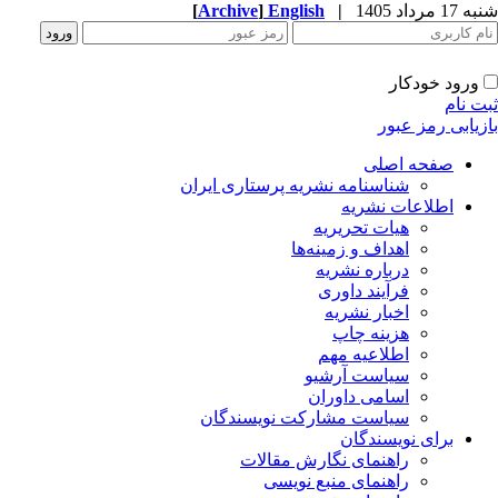
1 مرداد 1405
|
English
]
Archive
[
ورود خودکار
ت نام
زیابی رمز عبور
صفحه اصلی
شناسنامه نشریه پرستاری ایران
اطلاعات نشریه
هیات تحریریه
اهداف و زمینه‌ها
درباره نشریه
فرآیند داوری
اخبار نشریه
هزینه چاپ
اطلاعیه مهم
سیاست آرشیو
اسامی داوران
سیاست مشارکت نویسندگان
برای نویسندگان
راهنمای نگارش مقالات
راهنمای منبع نویسی