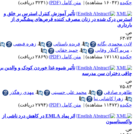
کیده
(۱۶۰۴۲ مشاهده)
|
متن کامل (PDF)
(۳۲۳۱ دریافت)
تأثیر آموزش کنترل استرس بر خلق و
سترس درک شده در زنان مصرف کننده قرص‌های پیشگیری از
ارداری
.
۷۳-
ادن محمدی یگانه
،
فریده باستانی
،
زهره فیضی
مریم آگیلار وفایی
،
حمید حقانی
کیده
(۱۷۱۱۸ مشاهده)
|
متن کامل (PDF)
(۲۸۶۹ دریافت)
تأثیر شیوه غذا خوردن کودک و والدین بر
اقی دختران سن مدرسه
.
۸۳-
اهره صادقی
،
محمد علی حسینی
،
مهدی رهگذر
،
زهرا کاشانی نیا
کیده
(۱۱۴۷۲ مشاهده)
|
متن کامل (PDF)
(۲۷۹۴ دریافت)
اثر پماد EMLA در کاهش درد ناشی از
اکسیناسیون
.