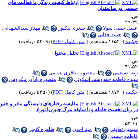
ارتباط کیفیت زندگی با فعالیت های
سمی در سالمندان
.
۳۹-
قیل حبیبی سولا
،
صغری نیکپور
،
مهناز سیدالشهدایی
،
حمید حقانی
کیده
(۱۶۵۴۰ مشاهده)
|
متن کامل (PDF)
(۵۳۰۹ دریافت)
تحلیل محتوا
.
۵۲-
ضا ضیغمی
،
معصومه باقری نسامی
،
یده فاطمه حقدوست اسکوئی
،
منصوره یادآور نیکروش
کیده
(۱۸۷۴۰ مشاهده)
|
متن کامل (PDF)
(۵۴۵۰ دریافت)
مقایسه رفتارهای دلبستگی مادر و جنین
ر زنان نخست حامله و با سابقه مرگ جنین یا نوزاد
.
۶۱-
یمین تعاونی
،
مینا احدی
،
طاهره گنجی
،
اطمه حسینی