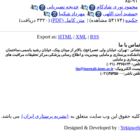
۹۱-
حمود نوری شادکام
،
خدیجه نصیریانی
،
مشید آیت اللهی
،
مهرداد شکیبا
کیده
(۵۴۱۷۴ مشاهده)
|
متن کامل (PDF)
(۳۳۲۰ دریافت)
Export as:
HTML
|
XML
|
RSS
اس با ما
نی : تهران، خیابان ولی عصر(عج)، بالاتر از میدان ونک، خیابان رشید یاسمی،ساختمان
شکده پرستاری و مامایی ومدیریت و اطلاع رسانی پزشکی،مرکز تحقیقات مراقبت های
تاری و مامایی
۴۳۶- (۰۲۱)
ت الکترونیک:
ijn@journals.iums.ac.ir
اشر:۴۵۳۵۵۰۰۰(۰۲۱)
یه حقوق این وب سایت متعلق به
{نشریه پرستاری ایران}
می باشد.
Designed & Developed by :
Yektaw