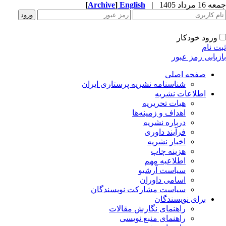
1 مرداد 1405
|
English
]
Archive
[
ورود خودکار
ت نام
زیابی رمز عبور
صفحه اصلی
شناسنامه نشریه پرستاری ایران
اطلاعات نشریه
هیات تحریریه
اهداف و زمینه‌ها
درباره نشریه
فرآیند داوری
اخبار نشریه
هزینه چاپ
اطلاعیه مهم
سیاست آرشیو
اسامی داوران
سیاست مشارکت نویسندگان
برای نویسندگان
راهنمای نگارش مقالات
راهنمای منبع نویسی