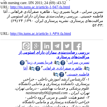
with nursing care. IJN 2011; 24 (69) :43-52
URL:
http://ijn.iums.ac.ir/article-1-947-fa.html
نسرین سرابی ، فریبا نصیری زیبا ، طاهره صفرآبادی فراهانی ، آغا
فاطمه حسینی . بررسی رضایت‌مندی بیماران دارای استومی از
مراقبت‌های پرستاری. نشریه پرستاری ایران. ۱۳۹۰; ۲۴ (۶۹)
:۴۳-۵۲
URL:
http://ijn.iums.ac.ir/article-۱-۹۴۷-fa.html
بررسی رضایت‌مندی بیماران دارای استومی از
مراقبت‌های پرستاری
۲
۱
نسرین سرابی
،
فریبا نصیری زیبا
۳
،
طاهره صفرآبادی فراهانی
،
آغا
۴
فاطمه حسینی
۱- کارشناس ارشد آموزش داخلی – جراحی
پرستاری، دانشکده پرستاری و مامایی دانشگاه
علوم پزشکی و خدمات بهداشتی – درمانی تهران،
تهران، ایران ،
nasinsaraby06@gmail.com
۲- عضو هیئت علمی و مربی گروه داخلی -
جراحی دانشکده پرستاری و مامایی دانشگاه
علوم پزشکی و خدمات بهداشتی – درمانی تهران،