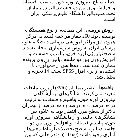
جمله سطح نیتروژن اوره خون، پتاسیم، فسفات
و افزایش وزن بین دو جلسه دیالیز در بیماران
تحت همودیالیز دانشگاه علوم پزشکی ایران
است.
روش بررسی
: این مطالعه از نوع همبستگی-
توصیفی بود. 200 بیمار مراجعه کننده به مرکز
همودیالیز مراکز آموزشی درمانی دانشگاه علوم
پزشکی ایران به روش سرشماری انتخاب شدند.
سطح نیتروژن اوره خون، پتاسیم، فسفات و
افزایش وزن بین دو جلسه دیالیز از روی پرونده
بیماران ثبت شد. داده‌ها پس از جمع‌آوری با
استفاده از نرم افزار SPSS نسخه 14 تجزیه و
تحلیل شد.
یافته‌ها
: بیشتر بیماران (56%) از رژیم مایعات
تبعیت نمی‌کردند. نشانگرهای آزمایشگاهی
نیتروژن اوره خون، پتاسیم و فسفات به ترتیب
در5/4 درصد ، 5/5 درصد و 5/25 درصد از بیماران
بالاتر از سطح مورد انتظار بود. به علاوه بین
نشانگرهای بالینی و آزمایشگاهی نیتروژن اوره
خون، پتاسیم فسفات و افزایش وزن بین دو
جلسه دیالیز با سطح تحصیلات ارتباط معنی‌دار
آماری وجود داشت(05/0 . (p ≤ در حالی که بین