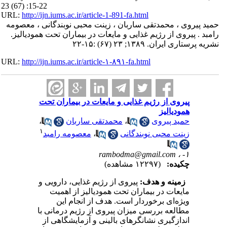
23 (67) :15-22
URL:
http://ijn.iums.ac.ir/article-1-891-fa.html
حمید پیروی ، محمدتقی ساربان ، زینت محبی نوبندگانی ، معصومه
رامبد . پیروی از رژیم غذایی و مایعات در بیماران تحت همودیالیز.
نشریه پرستاری ایران. ۱۳۸۹; ۲۳ (۶۷) :۱۵-۲۲
URL:
http://ijn.iums.ac.ir/article-۱-۸۹۱-fa.html
پیروی از رژیم غذایی و مایعات در بیماران تحت
همودیالیز
حمید پیروی
،
محمدتقی ساربان
،
۱
زینت محبی نوبندگانی
،
معصومه رامبد
rambodma@gmail.com
۱- ،
چکیده:
(۱۲۲۹۷ مشاهده)
زمینه و هدف:
پیروی از رژیم غذایی، دارویی و
مایعات در بیماران تحت همودیالیز از اهمیت
ویژه‌ای برخوردار است. هدف از انجام این
مطالعه بررسی میزان پیروی از رژیم درمانی با
اندازگیری نشانگرهای بالینی و آزمایشگاهی از