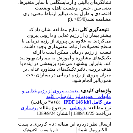
نشانگرهای بالینی و آزمایشگاهی با سایر متغیرها،
یعنی سن، جنس، وضعیت تاهل، وضعیت
اقتصادی و طول مدت دیالیز ارتباط معنی‌داری
مشاهده نشد(05/0< .(p
نتیجه‌گیری کلی:
نتایج مطالعه نشان داد که
بیشتر بیماران از رژیم غذایی و دارویی پیروی
می‌کردند. به علاوه بین پیروی از رژیم درمانی با
سطح تحصیلات ارتباط معنی‌داری وجود داشت.
تبعیت از رژیم درمانی ممکن است با ارائه
تکنیک‌های مشاوره و آموزش به بیماران بهبود پیدا
کند. بنابراین پیشنهاد می‌شود پژوهشی در آینده با
هدف بررسی تاثیر تکنیک‌های مشاوره غذایی بر
میزان پیروی از رژیم درمانی در بیماران تحت
همودیالیز انجام شود.
واژه‌های کلیدی:
تبعیت - پیروی از رژیم غذایی و
مایعات – همودیالیز - نارسایی کلیه
متن کامل
[PDF 146 kb]
(۳۸۶۵ دریافت)
نوع مطالعه:
پژوهشي
| موضوع مقاله:
پرستاری
دریافت: 1389/10/25 | انتشار: 1389/9/24
ارسال نظر درباره این مقاله : نام کاربری یا پست
الکترونیک شما: