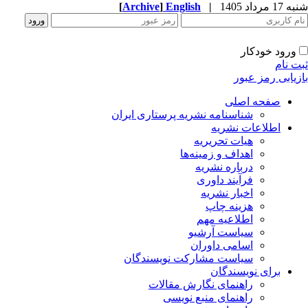
1 مرداد 1405
|
English
]
Archive
[
ورود خودکار
ت نام
زیابی رمز عبور
صفحه اصلی
شناسنامه نشریه پرستاری ایران
اطلاعات نشریه
هیات تحریریه
اهداف و زمینه‌ها
درباره نشریه
فرآیند داوری
اخبار نشریه
هزینه چاپ
اطلاعیه مهم
سیاست آرشیو
اسامی داوران
سیاست مشارکت نویسندگان
برای نویسندگان
راهنمای نگارش مقالات
راهنمای منبع نویسی