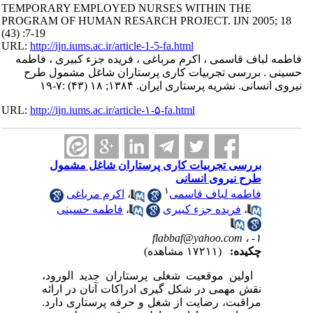
TEMPORARY EMPLOYED NURSES WITHIN THE
PROGRAM OF HUMAN RESARCH PROJECT. IJN 2005; 18
(43) :7-19
URL:
http://ijn.iums.ac.ir/article-1-5-fa.html
فاطمه لباف قاسمی ، اکرم مرباغی ، فریده جزء کبیری ، فاطمه
حسینی . بررسی تجربیات کاری پرستاران شاغل مشمول طرح
نیروی انسانی. نشریه پرستاری ایران. ۱۳۸۴; ۱۸ (۴۳) :۷-۱۹
URL:
http://ijn.iums.ac.ir/article-۱-۵-fa.html
بررسی تجربیات کاری پرستاران شاغل مشمول
طرح نیروی انسانی
۱
فاطمه لباف قاسمی
،
اکرم مرباغی
،
فریده جزء کبیری
،
فاطمه حسینی
flabbaf@yahoo.com
۱- ،
چکیده:
(۱۷۲۱۱ مشاهده)
اولین موقعیت شغلی پرستاران جدید الورود،
نقش مهمی در شکل گیری ادراکات آنان در ارائه
مراقبت، رضایت از شغل و حرفه پرستاری دارد.