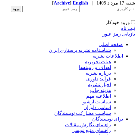
1 مرداد 1405
|
English
]
Archive
[
ورود خودکار
ت نام
زیابی رمز عبور
صفحه اصلی
شناسنامه نشریه پرستاری ایران
اطلاعات نشریه
هیات تحریریه
اهداف و زمینه‌ها
درباره نشریه
فرآیند داوری
اخبار نشریه
هزینه چاپ
اطلاعیه مهم
سیاست آرشیو
اسامی داوران
سیاست مشارکت نویسندگان
برای نویسندگان
راهنمای نگارش مقالات
راهنمای منبع نویسی