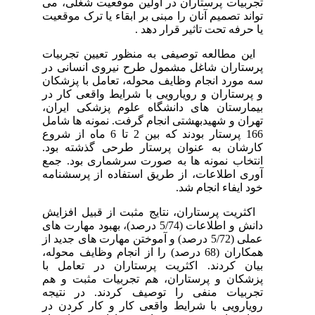
تجربیات پرستاران در اولین موقعیت شغلی، می
تواند تصمیم آنان را مبنی بر ابقاء یا ترک موقعیت
یا حرفه تحت تاثیر قرار دهد .
این مطالعه توصیفی به منظور تعیین تجربیات
پرستاران شاغل مشمول طرح نیروی انسانی در
سه مورد انجام وظایف محوله، تعامل با پزشکان
و پرستاران و رویارویی با شرایط واقعی کار در
بیمارستان های دانشگاه علوم پزشکی ایران،
تهران و شهیدبهشتی انجام گرفت. نمونه ها شامل
166 پرستار بودند که بین 2 تا 6 ماه از شروع
کارشان به عنوان پرستار طرحی گذشته بود.
انتخاب نمونه ها به صورت سرشماری بود. جمع
آوری اطلاعات، از طریق استفاده از پرسشنامه
خود ایفاء انجام شد.
اکثریت پرستاران، نتایج مثبت از قبیل افزایش
دانش و اطلاعات (5/74 درصد)، بهبود مهارت های
عملی (5/72 درصد) و آموختن مهارت های جدید از
همکاران (68 درصد) را از انجام وظایف محوله،
بیان کردند. اکثریت پرستاران در تعامل با
پزشکان و پرستاران، هم تجربیات مثبت و هم
تجربیات منفی را توصیف کردند. در نتیجه
رویارویی با شرایط واقعی کار و کار کردن در