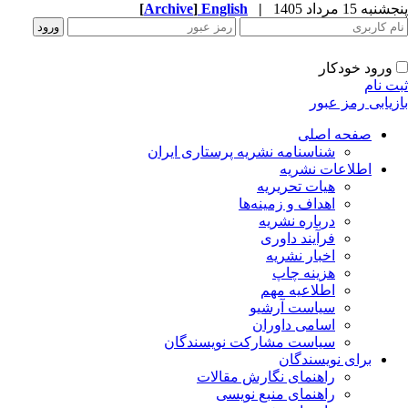
به 15 مرداد 1405
|
English
]
Archive
[
ورود خودکار
ت نام
زیابی رمز عبور
صفحه اصلی
شناسنامه نشریه پرستاری ایران
اطلاعات نشریه
هیات تحریریه
اهداف و زمینه‌ها
درباره نشریه
فرآیند داوری
اخبار نشریه
هزینه چاپ
اطلاعیه مهم
سیاست آرشیو
اسامی داوران
سیاست مشارکت نویسندگان
برای نویسندگان
راهنمای نگارش مقالات
راهنمای منبع نویسی