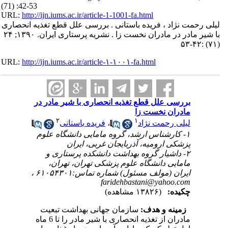
(71) :42-53
URL:
http://ijn.iums.ac.ir/article-1-1001-fa.html
لیلی رحمت نژاد ، فریده باستانی . بررسی علل قطع تغذیه انحصاری
با شیر مادر در مادران نخست زا . نشریه پرستاری ایران. ۱۳۹۰; ۲۴
(۷۱) :۴۲-۵۳
URL:
http://ijn.iums.ac.ir/article-۱-۱۰۰۱-fa.html
بررسی علل قطع تغذیه انحصاری با شیر مادر در
مادران نخست زا
۲
۱
لیلی رحمت نژاد
،
فریده باستانی
۱- کارشناس ارشد، گروه مامایی دانشگاه علوم
پزشکی ارومیه، آذربایجان غربی، ایران
۲- داشیار گروه بهداشت دانشکده پرستاری و
مامایی دانشگاه علوم پزشکی تهران، تهران،
ایران (مولف مسئول) شماره تماس:۶۱۰۵۴۳۰۱ ،
faridehbastani@yahoo.com
چکیده:
(۱۳۸۲۶ مشاهده)
زمینه و هدف:
سازمان جهانی بهداشت تبعیت
مادران از تغذیه انحصاری با شیر مادر را تا 6 ماه