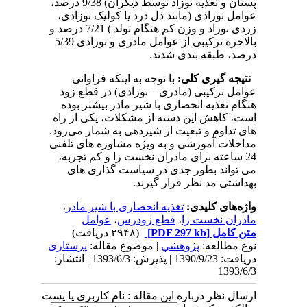
پستان و تغذیه نوزاد توسط دیگران) 9/38 درصد،
عوامل نوزادی (مانند دل درد یا کولیک نوزادی،
زردی نوزاد و وزن کم هنگام تولد ) 7/21 درصد و
بالاخره ترکیبی از عوامل مادری و نوزادی 5/39
درصد، طبقه بندی شدند.
نتیجه گیری کلی:
با توجه به اینکه فراوانی
عوامل ترکیبی (مادری – نوزادی) در قطع زود
هنگام تغذیه انحصاری با شیر مادر بیشتر بوده
است، کاهش این دسته از مشکلات، یکی از راه
های تداوم و تبعیت از شیردهی به شمار می‌رود.
مداخلات آموزشی و به ویژه مشاوره های تلفنی
24 ساعته برای مادران نخست زا و کم تجربه،
می تواند بطور جدی در سیاست گذاری های
بهداشتی مد نظر قرار گیرند.
واژه‌های کلیدی:
تغذیه انحصاری با شیر مادر
،
مادران نخست زا
،
قطع زودرس
،
عوامل
متن کامل
[PDF 297 kb]
(۲۹۴۸ دریافت)
نوع مطالعه:
پژوهشي
| موضوع مقاله:
پرستاری
دریافت: 1390/9/23 | پذیرش: 1393/6/3 | انتشار:
1393/6/3
ارسال نظر درباره این مقاله : نام کاربری یا پست