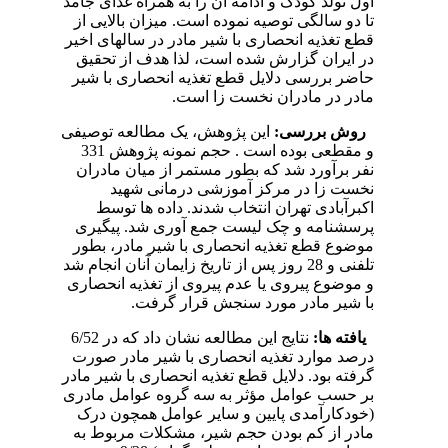
اول تولد کودک و ادامه آن را به همراه غذای جامد
تا دو سالگی توصیه نموده است. میزان بالایی از
قطع تغذیه انحصاری با شیر مادر در سالهای اخیر
در ایران گزارش شده است، لذا هدف از تحقیق
حاضر بررسی دلایل قطع تغذیه انحصاری با شیر
مادر در مادران نخست زا است.
روش بررسی:
این پژوهش، یک مطالعه توصیفی
و مقطعی بوده است . حجم نمونه پژوهش 331
نفر برآورد شد که بطور مستمر از میان مادران
نخست زا در مرکز آموزشی درمانی شهید
اکبرآبادی تهران انتخاب شدند. داده ها توسط
پرسشنامه و چک لیست جمع آوری شد. پیگیری
موضوع قطع تغذیه انحصاری با شیر مادر، بطور
تلفنی و 28 روز پس از تاریخ زایمان آنان انجام شد
و موضوع پیروی یا عدم پیروی از تغذیه انحصاری
با شیر مادر مورد سنجش قرار گرفت.
یافته ها:
نتایج این مطالعه نشان داد که در 6/52
درصد موارد تغذیه انحصاری با شیر مادر صورت
گرفته بود. دلایل قطع تغذیه انحصاری با شیر مادر
بر حسب عوامل مؤثر به سه گروه عوامل مادری
(خودکارآمدی پایین و سایر عوامل همچون درک
مادر از کم بودن حجم شیر، مشکلات مربوط به