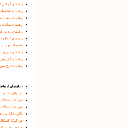
راهنمای گرفتن enamad و درج لوگوی مربوطه در پایگاه
راهنمای تنظیمات
راهنمای متنی تن
راهنمای سامانه پی
راهنمای روش های
راهنمای html و درج متون فارسی و انگلیسی با چینش و جهت مناسب
تنظیمات نوشتن ف
راهنمای مدیریت پ
راهنمای گزارش گ
راهنمای درج متون در فا
#
راهنمای ارتباط 
ابزارهای یکتاوب 
نحوه ثبت مقالات منتشر 
نحوه ثبت مقالات منتشر 
چگونه فایل پی دی اف ( PDF ) قابل جست و جو در کاوشگر ویژه ی اسناد 
چرا گوگل اسکالر 
تهیه خروجی XML مقالات برای ثبت در نمایه هایی مثل ISC، DOAJ یا Index Cpoernicus