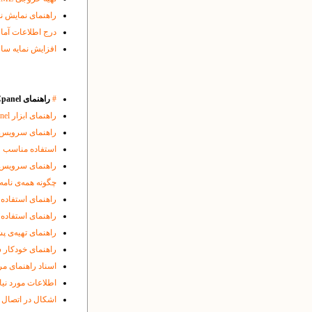
راهنمای نمایش ن
درج اطلاعات آماری گوگل اسکالر ( r
افزایش نمایه ساز
#
راهنمای Cpanel و سایر ابزارها و مباحث سرور:
راهنمای ابزار
nel
راهنمای سرویس Webmail بر روی سرور یکتا
استفاده مناسب 
راهنمای سرویس FTP بر روی سرور یکتا
چگونه‌ همه‌ی نامه
راهنمای استفاده از
راهنمای استفاده ا
راهنمای تهیه‌ی پش
راهنمای خودکار 
اسناد راهنمای م
اطلاعات مورد نی
اشکال در اتصال 