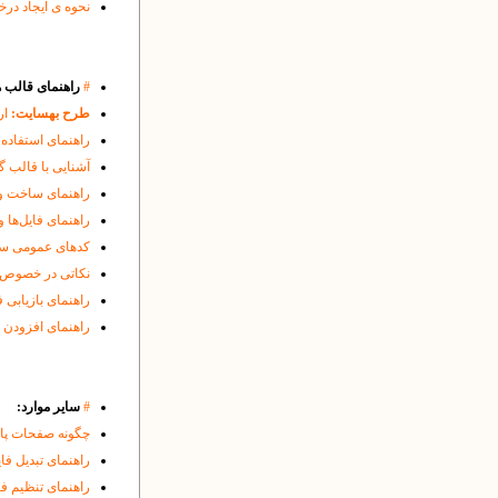
نحوه ی ایجاد درخواست CSR و نصب SSL
#
راهنمای قالب ه
طرح بهسایت:
ار
راهنمای استفاده 
آشنایی با قالب گ
راهنمای ساخت و
راهنمای فایل‌ها 
کدهای عمومی سود
نکاتی در خصوص حذف cache مرورگر ها
راهنمای بازیابی 
راهنمای افزودن 
#
سایر موارد:
چگونه صفحات پایگ
راهنمای تبدیل فایل
راهنمای تنظیم فایرفاکس (Firefox) برای ایجاد امک