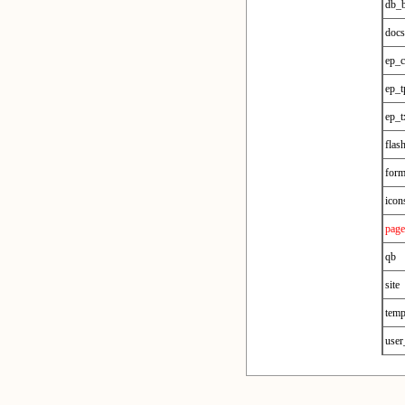
db_
docs
ep_
ep_t
ep_t
flas
form
icon
page
qb
site
tem
user