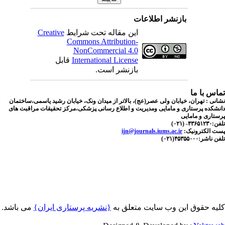
بازنشر اطلاعات
این مقاله تحت شرایط
Creative
Commons Attribution-
NonCommercial 4.0
International License
قابل
بازنشر است.
اس با ما
نی : تهران، خیابان ولی عصر(عج)، بالاتر از میدان ونک، خیابان رشید یاسمی،ساختمان
شکده پرستاری و مامایی ومدیریت و اطلاع رسانی پزشکی،مرکز تحقیقات مراقبت های
تاری و مامایی
۴۳۶- (۰۲۱)
ت الکترونیک:
ijn@journals.iums.ac.ir
اشر:۴۵۳۵۵۰۰۰(۰۲۱)
یه حقوق این وب سایت متعلق به
{نشریه پرستاری ایران}
می باشد.