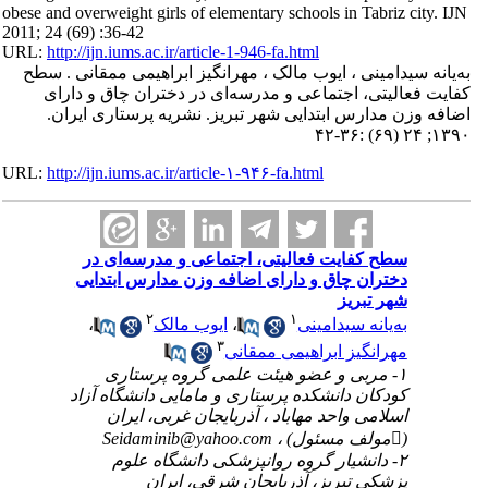
obese and overweight girls of elementary schools in Tabriz city. IJN
2011; 24 (69) :36-42
URL:
http://ijn.iums.ac.ir/article-1-946-fa.html
به‌یانه سیدامینی ، ایوب مالک ، مهرانگیز ابراهیمی ممقانی . سطح
کفایت فعالیتی، اجتماعی و مدرسه‌ای در دختران چاق و دارای
اضافه وزن مدارس ابتدایی شهر تبریز. نشریه پرستاری ایران.
۱۳۹۰; ۲۴ (۶۹) :۳۶-۴۲
URL:
http://ijn.iums.ac.ir/article-۱-۹۴۶-fa.html
سطح کفایت فعالیتی، اجتماعی و مدرسه‌ای در
دختران چاق و دارای اضافه وزن مدارس ابتدایی
شهر تبریز
۲
۱
به‌یانه سیدامینی
،
ایوب مالک
،
۳
مهرانگیز ابراهیمی ممقانی
۱- مربی و عضو هیئت علمی گروه پرستاری
کودکان دانشکده پرستاری و مامایی دانشگاه آزاد
اسلامی واحد مهاباد ، آذربایجان غربی، ایران
(مولف مسئول) ،
Seidaminib@yahoo.com
۲- دانشیار گروه روانپزشکی دانشگاه علوم
پزشکی تبریز، آذربایجان شرقی، ایران