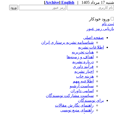
1 مرداد 1405
|
English
]
Archive
[
ورود خودکار
ت نام
زیابی رمز عبور
صفحه اصلی
شناسنامه نشریه پرستاری ایران
اطلاعات نشریه
هیات تحریریه
اهداف و زمینه‌ها
درباره نشریه
فرآیند داوری
اخبار نشریه
هزینه چاپ
اطلاعیه مهم
سیاست آرشیو
اسامی داوران
سیاست مشارکت نویسندگان
برای نویسندگان
راهنمای نگارش مقالات
راهنمای منبع نویسی