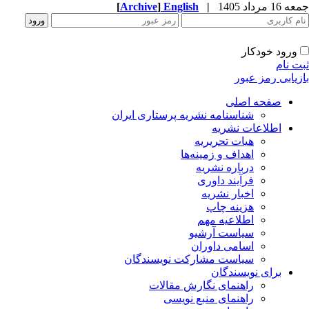
جمعه 16 مرداد 1405
|
English
]
Archive
[
ورود خودکار
ثبت نام
بازیابی رمز عبور
صفحه اصلی
شناسنامه نشریه پرستاری ایران
اطلاعات نشریه
هیات تحریریه
اهداف و زمینه‌ها
درباره نشریه
فرآیند داوری
اخبار نشریه
هزینه چاپ
اطلاعیه مهم
سیاست آرشیو
اسامی داوران
سیاست مشارکت نویسندگان
برای نویسندگان
راهنمای نگارش مقالات
راهنمای منبع نویسی