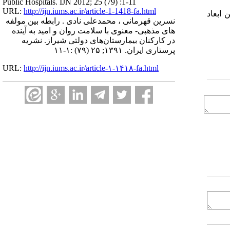
Public Hospitals. IJN 2012; 25 (79) :1-11
URL:
http://ijn.iums.ac.ir/article-1-1418-fa.html
ابعاد
نسرین قهرمانی ، محمدعلی نادی . رابطه بین مولفه
های مذهبی- معنوی با سلامت روان و امید به آینده
در کارکنان بیمارستان‌های دولتی شیراز. نشریه
پرستاری ایران. ۱۳۹۱; ۲۵ (۷۹) :۱-۱۱
URL:
http://ijn.iums.ac.ir/article-۱-۱۴۱۸-fa.html