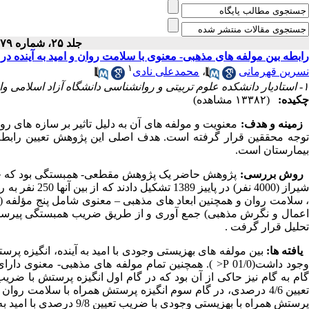
جلد ۲۵، شماره ۷۹ - ( دی ۱۳۹۱ )
رابطه بین مولفه های مذهبی- معنوی با سلامت روان و امید به آینده در
۱
نسرین قهرمانی
،
محمدعلی نادی
۱- استادیار دانشکده علوم تربیتی و روانشناسی دانشگاه آزاد اسلامی واحد خوراسگان، اصفهان، ایران. (نویسنده مسئول) ،
چکیده:
(۱۳۳۸۲ مشاهده)
زمینه و هدف:
معنویت و مولفه های آن به دلیل تاثیر بر سازه های ر
توجه محققین قرار گرفته است. هدف اصلی این پژوهش تعیین رابطه بی
بیمارستان است.
روش بررسی:
پژوهش حاضر یک پژوهش مقطعی- همبستگی بود که جامعه
شیراز (4000 نفر
، سلامت روان و همچنین ابعاد های مذهبی – معنوی شامل پنج مؤلفه 
تحلیل قرار گرفت .
یافته ها:
بین مولفه های بهزیستی وجودی با امید به آینده، انگیزه پرست
پرستش همراه با بهزیستی وجودی با ضریب تعیین 9/8 درصدی با امید به آینده دارای رابطه چندگانه معنادار هستند.