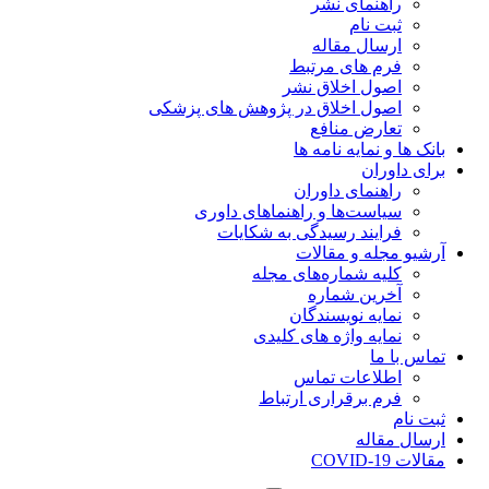
راهنمای نشر
ثبت نام
ارسال مقاله
فرم های مرتبط
اصول اخلاق نشر
اصول اخلاق در پژوهش های پزشکی
تعارض منافع
بانک ها و نمایه نامه ها
برای داوران
راهنمای داوران
سیاست‌ها و راهنماهای داوری
فرایند رسیدگی به شکایات
آرشیو مجله و مقالات
کلیه شماره‌های مجله
آخرین شماره
نمایه نویسندگان
نمایه واژه های کلیدی
تماس با ما
اطلاعات تماس
فرم برقراری ارتباط
ثبت نام
ارسال مقاله
مقالات COVID-19