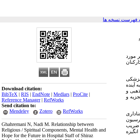
 فهرست نسخه ها
ر مورد
رکنان
پزشکی
ید به آینده
Download citation:
ذهبی و
BibTeX
|
RIS
|
EndNote
|
Medlars
|
ProCite
|
لیل رگرسیون گام به گام با استفاده از SPSS نسخه 18 مورد تجزیه و
Reference Manager
|
RefWorks
Send citation to:
Mendeley
Zotero
RefWorks
ناداری
دند(01/0 P< ). نتایج تحلیل رگرسیون
Ghahremani N, Nadi M. Relationship between
 روان با ضریب
Religious / Spiritual Components, Mental Health and
 گام چهارم ترکیب انگیزه
Hope for the Future in Hospital Staff of Shiraz