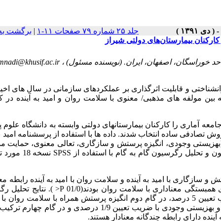
جلد ۲۵ شماره ۷۹ صفحات ۱۱-۱
|
برگشت به
 کارکنان بیمارستان‌های دولتی شیراز
mnadi@khusif.ac.ir
وانشناختی و قابلیت اثرگذاری بر عملکردهای سازمانی در سال های اخی
ن مولفه های مذهبی/ معنوی با سلامت روان و امید به آینده در کا
 آماری را کارکنان بیمارستانهای دولتی وابسته به دانشگاه علوم 
) در پاییز 1389 تشکیل دادند که از بین آنها 250 نفر به روش تصادفی ساده انتخاب شدند. داده ها با استفاده از پرسشنامه ام
(بهزیستی وجودی، انگیزه پرستش و سازگاری، تعالی معنوی، حمایت م
اعمال و نگرش مذهبی) جمع آوری و از طریق ضریب همبستگی پیرسون و تح
ش و سازگاری با امید به آینده و سلامت روان با امید به آینده رابطه مع
وجود داشت(01/0 P< ). همچنین تمام مولفه های مذهبی- معنوی دارای همبستگی معناداری با سلامت روان بو
گام به گام نیز حاکی از آن بود که در گام اول انگیزه پرستش با ضریب تعیین 5 درصد، در گام دوم انگیزه پرستش همراه با سلامت
تعیین 4/6 درصدی، در گام سوم انگیزه پرستش همراه با سلامت روان و بهزیستی وجودی با ضریب تعیین 1/9 درصدی و در