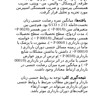
طرفه، کروسکال - والیس، من - ویتنی، ضریب
همبستگی پیرسون و ضریب همبستگی اسپیرمن
مورد تجزیه و تحلیل قرار گرفت.
یافته‌ها:
میانگین نمره رضایت جنسی زنان
نخست‌حامله 2/11 ± 6/133 بود. هم‌چنین بین
متغیرهای سن (001/0 P< )، سن همسر (002/0 P=
)، مدت ازدواج، سطح تحصیلات، سطح تحصیلات
همسر، وضعیت اشتغال (0001/0 P < )، خواسته
بودن بارداری ( 006/0 P = )، مشورت با پزشک یا
ماما در زمینه مسائل جنسی دوران بارداری (
0001/0 P< )، داشتن یا نداشتن مشکلات شایع
بارداری (003/0 P = )و ترس از بروز عوارض
جنینی یا مادری در اثر نزدیکی در بارداری (0001/0
P< ) و میانگین نمره میزان رضایت جنسی در
بارداری ارتباط معنادار وجود داشت.
نتیجه‌گیری کلی:
توجه به روابط جنسی زنان
باردار و آموزش مطالب مرتبط با روابط جنسی
دوران بارداری می‌تواند در جهت ارتقاء
مراقبت‌های دوران بارداری موثر باشد.