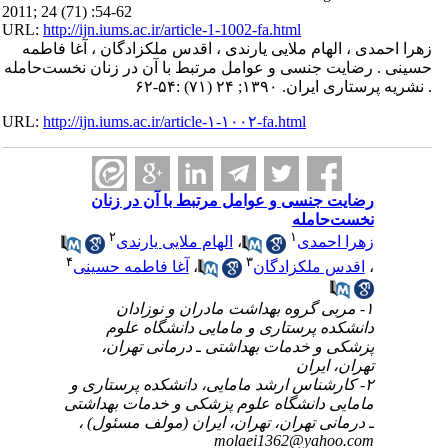
2011; 24 (71) :54-62
URL:
http://ijn.iums.ac.ir/article-1-1002-fa.html
زهرا احمدی ، الهام ملایی یارندی ، اقدس ملکزادگان ، آغا فاطمه
حسینی . رضایت جنسی و عوامل مرتبط با آن در زنان نخست‌حامله
. نشریه پرستاری ایران. ۱۳۹۰; ۲۴ (۷۱) :۵۴-۶۲
URL:
http://ijn.iums.ac.ir/article-۱-۱۰۰۲-fa.html
رضایت جنسی و عوامل مرتبط با آن در زنان
نخست‌حامله
۲
۱
زهرا احمدی
،
الهام ملایی یارندی
۴
۳
،
اقدس ملکزادگان
،
آغا فاطمه حسینی
۱- مربی گروه بهداشت مادران و نوزادان
دانشکده پرستاری و مامایی دانشگاه علوم
پزشکی و خدمات بهداشتی ـ درمانی تهران،
تهران، ایران
۲- کارشناس ارشد مامایی، دانشکده پرستاری و
مامایی دانشگاه علوم پزشکی و خدمات بهداشتی
ـ درمانی تهران، تهران، ایران (مولف مسئول) ،
molaei1362@yahoo.com