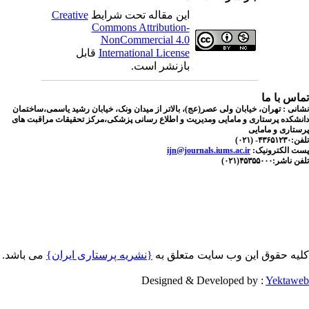
این مقاله تحت شرایط
Creative
Commons Attribution-
NonCommercial 4.0
International License
قابل
بازنشر است.
اس با ما
نی : تهران، خیابان ولی عصر(عج)، بالاتر از میدان ونک، خیابان رشید یاسمی،ساختمان
شکده پرستاری و مامایی ومدیریت و اطلاع رسانی پزشکی،مرکز تحقیقات مراقبت های
تاری و مامایی
۴۳۶- (۰۲۱)
ت الکترونیک:
ijn@journals.iums.ac.ir
اشر:۴۵۳۵۵۰۰۰(۰۲۱)
یه حقوق این وب سایت متعلق به
{نشریه پرستاری ایران}
می باشد.
Designed & Developed by :
Yektaw