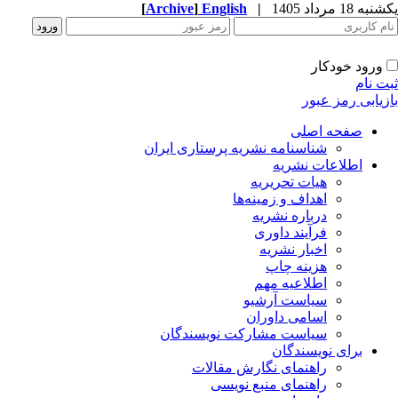
ه 18 مرداد 1405
|
English
]
Archive
[
ورود خودکار
ت نام
زیابی رمز عبور
صفحه اصلی
شناسنامه نشریه پرستاری ایران
اطلاعات نشریه
هیات تحریریه
اهداف و زمینه‌ها
درباره نشریه
فرآیند داوری
اخبار نشریه
هزینه چاپ
اطلاعیه مهم
سیاست آرشیو
اسامی داوران
سیاست مشارکت نویسندگان
برای نویسندگان
راهنمای نگارش مقالات
راهنمای منبع نویسی