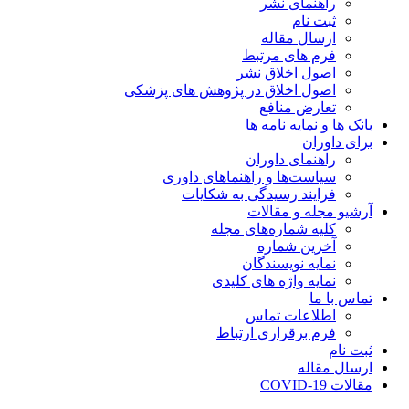
راهنمای نشر
ثبت نام
ارسال مقاله
فرم های مرتبط
اصول اخلاق نشر
اصول اخلاق در پژوهش های پزشکی
تعارض منافع
بانک ها و نمایه نامه ها
برای داوران
راهنمای داوران
سیاست‌ها و راهنماهای داوری
فرایند رسیدگی به شکایات
آرشیو مجله و مقالات
کلیه شماره‌های مجله
آخرین شماره
نمایه نویسندگان
نمایه واژه های کلیدی
تماس با ما
اطلاعات تماس
فرم برقراری ارتباط
ثبت نام
ارسال مقاله
مقالات COVID-19