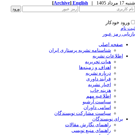
1 مرداد 1405
|
English
]
Archive
[
ورود خودکار
ت نام
زیابی رمز عبور
صفحه اصلی
شناسنامه نشریه پرستاری ایران
اطلاعات نشریه
هیات تحریریه
اهداف و زمینه‌ها
درباره نشریه
فرآیند داوری
اخبار نشریه
هزینه چاپ
اطلاعیه مهم
سیاست آرشیو
اسامی داوران
سیاست مشارکت نویسندگان
برای نویسندگان
راهنمای نگارش مقالات
راهنمای منبع نویسی