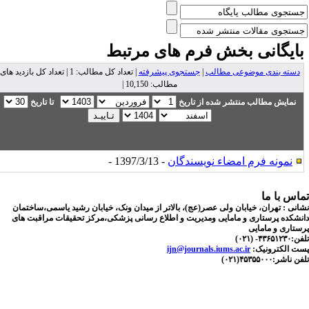
ایگانی بخش
فرم های مرتبط
دسته بندی موضوعی مطالب
|
جستجوی پیشرفته
| تعداد کل مطالب: 1 | تعداد کل بازدید های
مطالب: 10,150 |
نمایش مطالب منتشر شده از تاریخ
تا تاریخ
نمونه فرم امضاء نویسندگان
- 1397/3/13 -
اس با ما
نی : تهران، خیابان ولی عصر(عج)، بالاتر از میدان ونک، خیابان رشید یاسمی،ساختمان
شکده پرستاری و مامایی ومدیریت و اطلاع رسانی پزشکی،مرکز تحقیقات مراقبت های
تاری و مامایی
۴۳۶- (۰۲۱)
ت الکترونیک:
ijn@journals.iums.ac.ir
اشر:۴۵۳۵۵۰۰۰(۰۲۱)