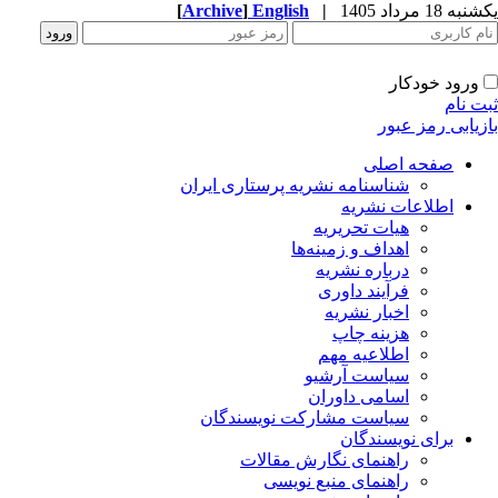
ه 18 مرداد 1405
|
English
]
Archive
[
ورود خودکار
ت نام
زیابی رمز عبور
صفحه اصلی
شناسنامه نشریه پرستاری ایران
اطلاعات نشریه
هیات تحریریه
اهداف و زمینه‌ها
درباره نشریه
فرآیند داوری
اخبار نشریه
هزینه چاپ
اطلاعیه مهم
سیاست آرشیو
اسامی داوران
سیاست مشارکت نویسندگان
برای نویسندگان
راهنمای نگارش مقالات
راهنمای منبع نویسی