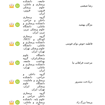
جامعه، دانشکده
پرستاری و مامایی،
رضا
ضیغمی
علوم پزشکی
قزوین، قزوین،
ایران.
گروه پرستاری
داخلی و جراحی،
دانشکده پرستاری و
مژگان بهشید
مامایی، دانشگاه
علوم پزشکی تبریز،
تبریز، ایران.
گروه پرستاری
کودکان و NICU،
دانشکده پرستاری و
فاطمه
خوش نوای فومنی
مامایی، دانشگاه
علوم پزشکی تهران،
تهران، ایران.
دانشگاه علوم
پزشکی‌ایران، گروه
بهداشت جامعه،
مرحمت
فراهانی نیا
دانشکده پرستاری و
مامایی، تهران،
ایران.
گروه داخلی و
جراحی، دانشکده
پرستاری و ماماییت،
دریادخت
مسرور
دانشگاه علوم
پزشکی ایران،
تهران، ایران.
گروه پرستاری
داخلی جراحی و
علوم پایه، دانشکده
پریسا
بزرگ زاد
پرستاری و مامایی،