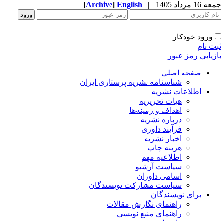
1 مرداد 1405
|
English
]
Archive
[
ورود خودکار
ت نام
زیابی رمز عبور
صفحه اصلی
شناسنامه نشریه پرستاری ایران
اطلاعات نشریه
هیات تحریریه
اهداف و زمینه‌ها
درباره نشریه
فرآیند داوری
اخبار نشریه
هزینه چاپ
اطلاعیه مهم
سیاست آرشیو
اسامی داوران
سیاست مشارکت نویسندگان
برای نویسندگان
راهنمای نگارش مقالات
راهنمای منبع نویسی