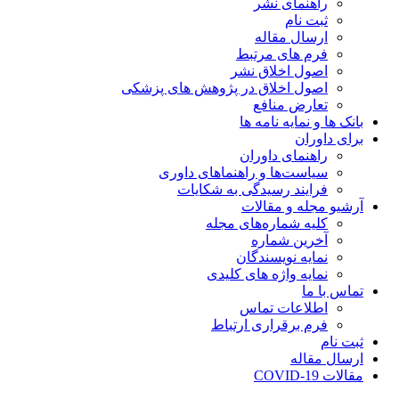
راهنمای نشر
ثبت نام
ارسال مقاله
فرم های مرتبط
اصول اخلاق نشر
اصول اخلاق در پژوهش های پزشکی
تعارض منافع
بانک ها و نمایه نامه ها
برای داوران
راهنمای داوران
سیاست‌ها و راهنماهای داوری
فرایند رسیدگی به شکایات
آرشیو مجله و مقالات
کلیه شماره‌های مجله
آخرین شماره
نمایه نویسندگان
نمایه واژه های کلیدی
تماس با ما
اطلاعات تماس
فرم برقراری ارتباط
ثبت نام
ارسال مقاله
مقالات COVID-19