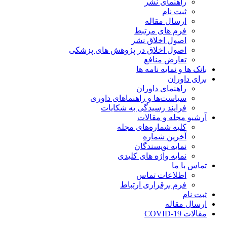
راهنمای نشر
ثبت نام
ارسال مقاله
فرم های مرتبط
اصول اخلاق نشر
اصول اخلاق در پژوهش های پزشکی
تعارض منافع
بانک ها و نمایه نامه ها
برای داوران
راهنمای داوران
سیاست‌ها و راهنماهای داوری
فرایند رسیدگی به شکایات
آرشیو مجله و مقالات
کلیه شماره‌های مجله
آخرین شماره
نمایه نویسندگان
نمایه واژه های کلیدی
تماس با ما
اطلاعات تماس
فرم برقراری ارتباط
ثبت نام
ارسال مقاله
مقالات COVID-19