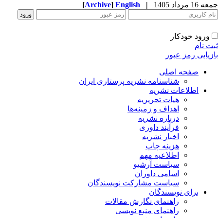
1 مرداد 1405
|
English
]
Archive
[
ورود خودکار
ت نام
زیابی رمز عبور
صفحه اصلی
شناسنامه نشریه پرستاری ایران
اطلاعات نشریه
هیات تحریریه
اهداف و زمینه‌ها
درباره نشریه
فرآیند داوری
اخبار نشریه
هزینه چاپ
اطلاعیه مهم
سیاست آرشیو
اسامی داوران
سیاست مشارکت نویسندگان
برای نویسندگان
راهنمای نگارش مقالات
راهنمای منبع نویسی