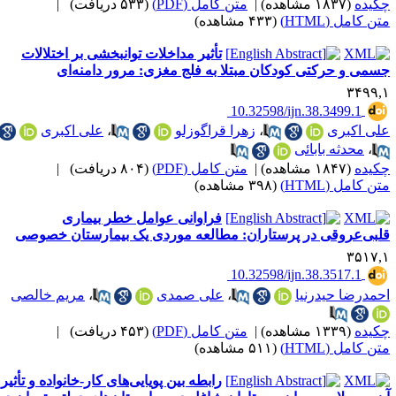
کیده
(۱۸۳۷ مشاهده)
|
متن کامل (PDF)
(۵۳۳ دریافت)
|
ن کامل (HTML)
(۴۳۳ مشاهده)
تأثیر مداخلات توانبخشی بر اختلالات
سمی و حرکتی کودکان مبتلا به فلج مغزی: مرور دامنه‌ای
۳۴۹۹,
‎ 10.32598/ijn.38.3499.1
لی اکبری
،
زهرا قراگوزلو
،
علی اکبری
،
محدثه بابائی
کیده
(۱۸۴۷ مشاهده)
|
متن کامل (PDF)
(۸۰۴ دریافت)
|
ن کامل (HTML)
(۳۹۸ مشاهده)
فراوانی عوامل خطر بیماری
لبی‌عروقی در پرستاران: مطالعه موردی یک بیمارستان خصوصی
۳۵۱۷,
‎ 10.32598/ijn.38.3517.1
حمدرضا حیدرنیا
،
علی صمدی
،
مریم خالصی
کیده
(۱۳۳۹ مشاهده)
|
متن کامل (PDF)
(۴۵۳ دریافت)
|
ن کامل (HTML)
(۵۱۱ مشاهده)
رابطه بین پویایی‌های کار-خانواده و تأثیر