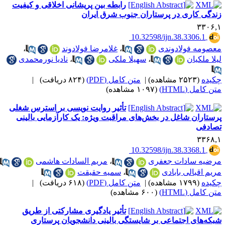
رابطه بین پریشانی اخلاقی و کیفیت
ندگی کاری در پرستاران جنوب شرق ایران
۳۳۰۶,
‎ 10.32598/ijn.38.3306.1
عصومه فولادوندی
،
غلامرضا فولادوند
،
یلا ملکیان
،
سهیلا ملکی
،
نادیا نورمحمدی
کیده
(۲۵۲۳ مشاهده)
|
متن کامل (PDF)
(۸۲۴ دریافت)
|
ن کامل (HTML)
(۱۰۹۷ مشاهده)
تأثیر روایت نویسی بر استرس شغلی
رستاران شاغل در بخش‌های مراقبت ویژه: یک کارآزمایی بالینی
صادفی
۳۳۶۸,
‎ 10.32598/ijn.38.3368.1
رضیه سادات جعفری
،
مریم السادات هاشمی
،
ریم اقبالی بابادی
،
سمیه حقیقت
کیده
(۱۷۹۹ مشاهده)
|
متن کامل (PDF)
(۶۱۸ دریافت)
|
ن کامل (HTML)
(۶۰۰ مشاهده)
تأثیر یادگیری مشارکتی از طریق
بکه‌های اجتماعی بر شایستگی بالینی دانشجویان پرستاری