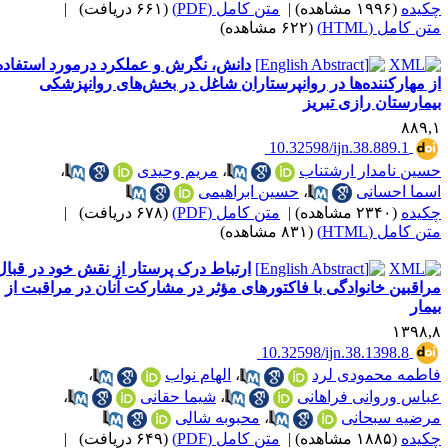
کیده
(۱۹۹۶ مشاهده)
|
متن کامل (PDF)
(۶۶۱ دریافت)
|
ن کامل (HTML)
(۶۲۲ مشاهده)
دانش، نگرش و عملکرد درمورد استفاده
ز مهارکننده‌ها در روانپرستاران شاغل در بخش‌های روانپزشکی
یمارستان رازی تبریز
۸۸۹,
‎ 10.32598/ijn.38.889.1
سین نامدار ارشتناب
،
مریم وحیدی
،
سما احسانی
،
حسین ابراهیمی
کیده
(۲۳۴۰ مشاهده)
|
متن کامل (PDF)
(۶۷۸ دریافت)
|
ن کامل (HTML)
(۸۳۱ مشاهده)
ارتباط درک پرستار از نقش خود در قبال
راقبین خانوادگی با فاکتورهای مؤثر در مشارکت آنان در مراقبت از
یمار
۱۳۹۸,
‎ 10.32598/ijn.38.1398.8
اطمه محمودی لرد
،
الهام نواب
،
باس وروانی فراهانی
،
شیما حقانی
،
رضیه سبحانی
،
محبوبه شالی
کیده
(۱۸۸۵ مشاهده)
|
متن کامل (PDF)
(۶۴۹ دریافت)
|