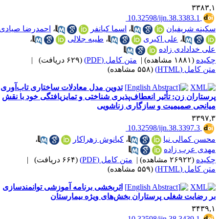
۳۳۸۳,
‎ 10.32598/ijn.38.3383.1
کینه شریفیان
،
اسما کیانفر
،
احمدرضا صیادی
،
علی اکبری
،
طیبه جلالی
،
لی خدادادی زاده
کیده
(۱۸۸۱ مشاهده)
|
متن کامل (PDF)
(۶۲۹ دریافت)
|
ن کامل (HTML)
(۵۵۸ مشاهده)
تدوین مدل معادلات ساختاری تاب‌آوری
رستاران زن: تأثیر انعطاف‌پذیری شناختی و تمایزیافتگی خود با نقش
یانجی صمیمیت و‌ سازگاری زناشویی
۳۳۹۷,
‎ 10.32598/ijn.38.3397.3
حسن کمالی نیا
،
کیانوش زهراکار
،
هدی عرب زاده
کیده
(۲۶۹۲۲ مشاهده)
|
متن کامل (PDF)
(۶۶۴ دریافت)
|
ن کامل (HTML)
(۵۵۹ مشاهده)
اثربخشی برنامه آموزشی توانمندسازی
ر رضایت شغلی پرستاران بخش‌های ویژه بیمارستان
۳۴۳۹,
‎ 10.32598/ijn.38.3439.1