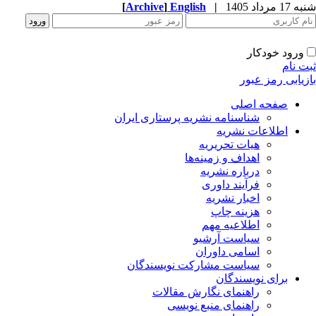
1 مرداد 1405
|
English
]
Archive
[
ورود خودکار
ت نام
زیابی رمز عبور
صفحه اصلی
شناسنامه نشریه پرستاری ایران
اطلاعات نشریه
هیات تحریریه
اهداف و زمینه‌ها
درباره نشریه
فرآیند داوری
اخبار نشریه
هزینه چاپ
اطلاعیه مهم
سیاست آرشیو
اسامی داوران
سیاست مشارکت نویسندگان
برای نویسندگان
راهنمای نگارش مقالات
راهنمای منبع نویسی