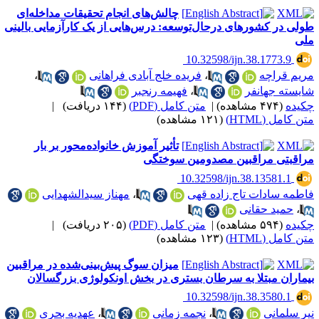
چالش‌های انجام تحقیقات مداخله‌ای
ولی در کشورهای درحال‌توسعه: درس‌هایی از یک کارآزمایی بالینی
لی
‎ 10.32598/ijn.38.1773.9
ریم قراچه
،
فریده خلج آبادی فراهانی
،
ایسته جهانفر
،
فهیمه رنجبر
کیده
(۴۷۴ مشاهده)
|
متن کامل (PDF)
(۱۴۴ دریافت)
|
ن کامل (HTML)
(۱۲۱ مشاهده)
تأثیر آموزش خانواده‌محور بر بار
راقبتی مراقبین مصدومین سوختگی
‎ 10.32598/ijn.38.13581.1
اطمه سادات تاج زاده قهی
،
مهناز سیدالشهدایی
،
حمید حقانی
کیده
(۵۹۴ مشاهده)
|
متن کامل (PDF)
(۲۰۵ دریافت)
|
ن کامل (HTML)
(۱۲۳ مشاهده)
میزان سوگ پیش‌بینی‌شده در مراقبین
یماران مبتلا به سرطان بستری در بخش اونکولوژی بزرگسالان
‎ 10.32598/ijn.38.3580.1
یر سلمانی
،
نجمه زمانی
،
عهدیه بحری