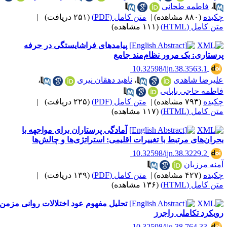
،
فاطمه طحانی
کیده
(۸۸۰ مشاهده)
|
متن کامل (PDF)
(۲۵۱ دریافت)
|
ن کامل (HTML)
(۱۱۱ مشاهده)
پیامدهای فراشایستگی در حرفه
رستاری: یک مرور نظام‌مند جامع
‎ 10.32598/ijn.38.3563.1
لیرضا شاهدی
،
ناهید دهقان نیری
،
اطمه حاجی بابایی
کیده
(۷۹۳ مشاهده)
|
متن کامل (PDF)
(۲۲۵ دریافت)
|
ن کامل (HTML)
(۱۱۷ مشاهده)
آمادگی پرستاران برای مواجهه با
حران‌های مرتبط با تغییرات اقلیمی: استراتژی‌ها و چالش‌ها
‎ 10.32598/ijn.38.3229.2
منه مرزبان
کیده
(۴۲۷ مشاهده)
|
متن کامل (PDF)
(۱۳۹ دریافت)
|
ن کامل (HTML)
(۱۳۶ مشاهده)
تحلیل مفهوم عود اختلالات روانی مزمن:
ویکرد تکاملی راجرز
‎ 10.32598/ijn.38.764.33