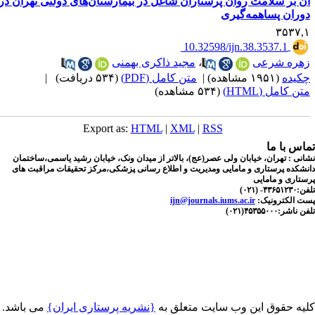
ن بر سلامت روان پرستاران شاغل در بیمارستان‌های دولتی تهران در
وران پساهمه‌گیری
۳۵۳۷,
‎ 10.32598/ijn.38.3537.1
هره شرعی
،
مجید ذاکری بهمنی
کیده
(۱۹۵۱ مشاهده)
|
متن کامل (PDF)
(۵۳۴ دریافت)
|
ن کامل (HTML)
(۵۳۴ مشاهده)
Export as:
HTML
|
XML
|
RSS
اس با ما
نی : تهران، خیابان ولی عصر(عج)، بالاتر از میدان ونک، خیابان رشید یاسمی،ساختمان
شکده پرستاری و مامایی ومدیریت و اطلاع رسانی پزشکی،مرکز تحقیقات مراقبت های
تاری و مامایی
۴۳۶- (۰۲۱)
ت الکترونیک:
ijn@journals.iums.ac.ir
اشر:۴۵۳۵۵۰۰۰(۰۲۱)
یه حقوق این وب سایت متعلق به
{نشریه پرستاری ایران}
می باشد.