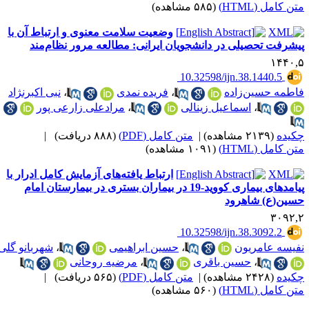
ن کامل (HTML)
(۵۸۵ مشاهده)
وضعیت سلامت معنوی و ارتباط آن با
یشرفت تحصیلی در دانشجویان ایرانی: مطالعه مرور نظام‌مند
۱۴۴۰,
‎ 10.32598/ijn.38.1440.5
اطمه حسین‌زاده
،
فریده نمدی
،
نبی اکبرنژاد
،
اسماعیل زینالی
،
مرادعلی زارعی پور
کیده
(۲۱۳۹ مشاهده)
|
متن کامل (PDF)
(۸۸۸ دریافت)
|
ن کامل (HTML)
(۱۰۹۱ مشاهده)
ارتباط یافته‌های آزمایش کامل ادرار با
پیامدهای بیماری کووید-19 در بیماران بستری در بیمارستان امام
سین(ع) شاهرود
۳۰۹۲,
‎ 10.32598/ijn.38.3092.2
فیسه عامریون
،
حسین ابراهیمی
،
شهربانو گلی
،
حسین باقری
،
مرضیه روحانی
کیده
(۲۴۲۸ مشاهده)
|
متن کامل (PDF)
(۵۶۵ دریافت)
|
ن کامل (HTML)
(۵۶۰ مشاهده)