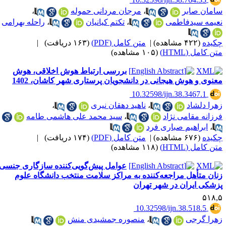
امان صابر
،
مرجان مردانی حموله
،
عیمه سیدفاطمی
،
تکتم کیانیان
،
راحله بهرامی
کیده
(۴۲۲ مشاهده)
|
متن کامل (PDF)
(۱۶۳ دریافت)
|
ن کامل (HTML)
(۱۰۵ مشاهده)
بررسی ارتباط هوش اخلاقی، هوش
عنوی و هوش هیجانی در دانشجویان پرستاری شهر کاشان، 1402
‎ 10.32598/ijn.38.3467.1
هرا دلشاد
،
ناهید دهقان نیری
،
رزانه مقامی نژاد
،
سید محمد علی هاشمی طامه
،
ابراهیم صباری فرد
کیده
(۶۷۶ مشاهده)
|
متن کامل (PDF)
(۱۷۴ دریافت)
|
ن کامل (HTML)
(۱۱۸ مشاهده)
عوامل پیش‌گویی‌کننده سازگاری جنسی
نان متأهل مراجعه‌کننده به مراکز سلامت منتخب دانشگاه علوم
زشکی ایران در شهر تهران
۵۱۸,
‎ 10.32598/ijn.38.518.5
هرا گرجی
،
منصوره جمشیدی منش