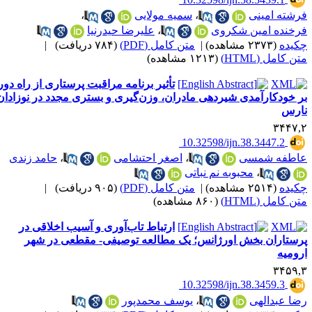
رشته امینی
،
سمیه مولایی
،
رخنده امین شکروی
،
علیرضا حیدرنیا
کیده
(۲۳۷۳ مشاهده)
|
متن کامل (PDF)
(۷۸۴ دریافت)
|
ن کامل (HTML)
(۱۲۱۳ مشاهده)
تأثیر برنامه مراقبت پرستاری از راه دور
ر خودکارآمدی شیردهی مادران، وزن‌گیری و بستری مجدد در نوزادان
ارس
۳۴۴۷,
‎ 10.32598/ijn.38.3447.2
اطفه شمسی
،
اصغر احتشامی
،
حامد زندی
،
محبوبه نم نباتی
کیده
(۲۵۱۴ مشاهده)
|
متن کامل (PDF)
(۹۰۵ دریافت)
|
ن کامل (HTML)
(۸۶۰ مشاهده)
ارتباط تاب‌آوری و آسیب اخلاقی در
رستاران بخش اورژانس؛ یک مطالعه توصیفی- مقطعی در شهر
رومیه
۳۴۵۹,
‎ 10.32598/ijn.38.3459.3
ضا عبدالهی
،
یوسف محمدپور