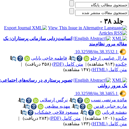
جلد ۳۸ -
انسانیت‌زدایی سازمانی پرستاران: یک
قاله مرور نظام‌مند
‎ 10.32598/ijn.38.3532.1
ارال عباسی ارخلو
،
فاطمه حاجی بابایی
کیده
(۹۱۴ مشاهده)
|
متن کامل (PDF)
(۳۵۸ دریافت)
|
ن کامل (HTML)
(۱۴۷ مشاهده)
تصویر پرستاری در رسانه‌های اجتماعی:
ک مرور روایتی
‎ 10.32598/ijn.38.3465.1
ائده مرتضی نسب
،
نرگس ارسلانی
،
اریه جنابی قدس
،
مهدیه مطیعی
،
نفشه قربانی
،
مسعود فلاحی خشکناب
کیده
(۱۲۰۱ مشاهده)
|
متن کامل (PDF)
(۲۸۴ دریافت)
|
ن کامل (HTML)
(۱۳۳ مشاهده)