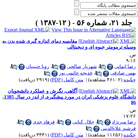
جلد ۲۱، شماره ۵۶ - ( ۱۲-۱۳۸۷ )
مقایسه دمای اندازه گیری شده بدن به
سیله ترمومتر جیوه ای و دیجیتالی
.
۱۶
ضا ایمانی
،
شهریار صالحی
،
رویا حبیبیان
،
همن صادقی
،
خدیجه حاتمی پور
کیده
(۴۶۱۰۲ مشاهده)
|
متن کامل (PDF)
(۲۹۱۹ دریافت)
آگاهی، نگرش و عملکرد دانشجویان
دانشگاه علوم پزشکی ایران در مورد پیشگیری از ایدز در سال 1385-
8
.
۲۶-
ضا میرنژاد
،
جلال کیانی
،
فرهاد جدی
،
رشید علاءالدینی
کیده
(۱۱۶۵۶ مشاهده)
|
متن کامل (PDF)
(۳۴۴۱ دریافت)