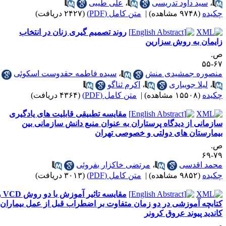
،
سید داود تدریسی
،
علی طیبی
کیده
(۹۷۴۸ مشاهده)
|
متن کامل (PDF)
(۲۴۲۷ دریافت)
روند تصمیم گیری زنان در انتخاب
ایمان به روش سزارین
.
۶۷-
نصوره جمشیدی منش
،
سیده فاطمه حقدوست اسکوئی
،
لیلا جویباری
،
اکرم ثناگو
کیده
(۱۵۵۰۸ مشاهده)
|
متن کامل (PDF)
(۴۳۶۴ دریافت)
مقایسه تطبیقی قابلیت های یادگیری
ازمانی از دیدگاه پرستاران به عنوان منبع دانش سازمانی بین
یمارستان های دولتی و خصوصی تهران
.
۷۹-
حمد اقدسی
،
مرتضی خاکزار بفروئی
کیده
(۹۸۵۲ مشاهده)
|
متن کامل (PDF)
(۳۰۱۳ دریافت)
مقایسه تاثیر آموزش با دو روش VCD و
تابچه آموزشی در دو زمان متفاوت بر اضطراب قبل از عمل بیماران
اندید پیوند عروق کرونر
.