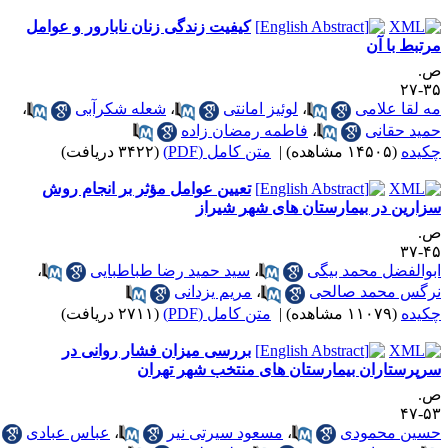
کیفیت زندگی زنان نابارور و عوامل
رتبط با آن
.
۳۵-
ه لقا علامی
،
لوئیز امانتی
،
شعله شکرآبی
،
مید حقانی
،
فاطمه رمضان زاده
کیده
(۱۴۵۰۵ مشاهده)
|
متن کامل (PDF)
(۳۴۲۲ دریافت)
تعیین عوامل مؤثر بر انجام روش
زارین در بیمارستان های شهر شیراز
.
۴۵-
بوالفضل محمد بیگی
،
سید حمید رضا طباطبایی
،
رگس محمد صالحی
،
مریم یزدانی
کیده
(۱۱۰۷۹ مشاهده)
|
متن کامل (PDF)
(۲۷۱۱ دریافت)
بررسی میزان فشار روانی در
رپرستاران بیمارستان های منتخب شهر تهران
.
۵۳-
سین محمودی
،
مسعود سیرتی نیر
،
عباس عبادی