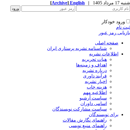
1 مرداد 1405
|
English
]
Archive
[
ورود خودکار
ت نام
زیابی رمز عبور
صفحه اصلی
شناسنامه نشریه پرستاری ایران
اطلاعات نشریه
هیات تحریریه
اهداف و زمینه‌ها
درباره نشریه
فرآیند داوری
اخبار نشریه
هزینه چاپ
اطلاعیه مهم
سیاست آرشیو
اسامی داوران
سیاست مشارکت نویسندگان
برای نویسندگان
راهنمای نگارش مقالات
راهنمای منبع نویسی