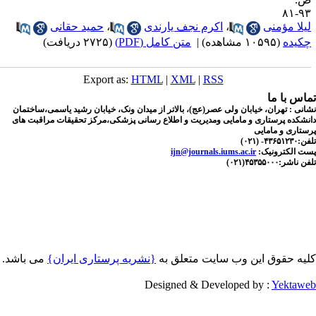
۹۳-
یلا مؤمنی
،
اکرم نجف یارندی
،
حمید حقانی
کیده
(۱۰۵۹۵ مشاهده)
|
متن کامل (PDF)
(۲۷۲۵ دریافت)
Export as:
HTML
|
XML
|
RSS
اس با ما
نی : تهران، خیابان ولی عصر(عج)، بالاتر از میدان ونک، خیابان رشید یاسمی،ساختمان
شکده پرستاری و مامایی ومدیریت و اطلاع رسانی پزشکی،مرکز تحقیقات مراقبت های
تاری و مامایی
۴۳۶- (۰۲۱)
ت الکترونیک:
ijn@journals.iums.ac.ir
اشر:۴۵۳۵۵۰۰۰(۰۲۱)
یه حقوق این وب سایت متعلق به
{نشریه پرستاری ایران}
می باشد.
Designed & Developed by :
Yektaw