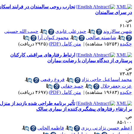
تجارب روحی سالمندان در فرایند اسکان
ر سرای سالمندان
.
۷۱-
هین سالاروند
،
حیدرعلی عابدی
،
حبیب الله حسینی
،
شایسته صالحی
،
محمود کیوان آرا
کیده
(۱۵۲۵۴ مشاهده)
|
متن کامل (PDF)
(۲۹۲۵ دریافت)
ارتباط رفتارهای مراقبتی کارکنان
رستاری از دیدگاه بیماران با رضایت بیماران
.
۸۳-
حمد اسماعیل حاجی نژاد
،
فروغ رفیعی
،
زت جعفرجلال
،
حمید حقانی
کیده
(۱۹۶۸۳ مشاهده)
|
متن کامل (PDF)
(۴۶۹۷ دریافت)
تأثیر برنامه طراحی شده بازدید از منزل
ر ارتقاء رفتارهای پیشگیری‌کننده از بیماری سالک
.
۱۰۰-
عظم حسین نژاد نی ریزی
،
فاطمه الحانی
،