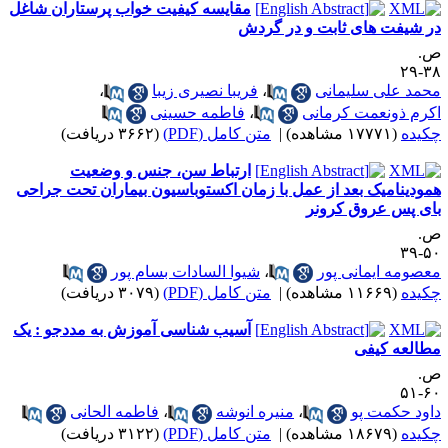
مقایسه کیفیت خواب پرستاران شاغل
ر شیفت های ثابت و در گردش
.
۳۸-
حمد علی سلیمانی
،
فریبا نصیری زیبا
،
کرم ذونعمت کرمانی
،
فاطمه حسینی
کیده
(۱۷۷۷۱ مشاهده)
|
متن کامل (PDF)
(۳۶۶۲ دریافت)
ارتباط سن، جنس و وضعیت
مودینامیک بعد از عمل با زمان اکستوباسیون بیماران تحت جراحی
ای پس عروق کرونر
.
۵۰-
عصومه ایمانی پور
،
شیوا السادات بسام پور
کیده
(۱۱۶۶۹ مشاهده)
|
متن کامل (PDF)
(۳۰۷۹ دریافت)
آسیب شناسی آموزش به مددجو : یک
طالعه کیفی
.
۶۰-
اود حکمت پو
،
منیره انوشه
،
فاطمه الحانی
کیده
(۱۸۶۷۹ مشاهده)
|
متن کامل (PDF)
(۳۱۲۲ دریافت)