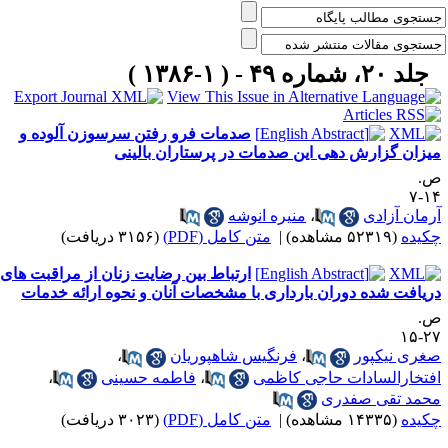
جلد ۲۰، شماره ۴۹ - ( ۱-۱۳۸۶ )
صدمات فرو رفتن سرسوزن آلوده و
یزان گزارش دهی این صدمات در پرستاران بالینی
.
۱۴
رمان آزادی
،
منیره انوشه
کیده
(۵۲۳۱۹ مشاهده)
|
متن کامل (PDF)
(۳۱۵۶ دریافت)
ارتباط بین رضایت زنان از مراقبت های
ریافت شده دوران بارداری با مشخصات آنان و نحوه ارائه خدمات
.
۲۷-
غری نیکپور
،
فرنگیس شاهپوریان
،
فتخارالسادات حاجی کاظمی
،
فاطمه حسینی
،
حمد تقی صفدری
کیده
(۱۴۳۳۵ مشاهده)
|
متن کامل (PDF)
(۳۰۲۳ دریافت)