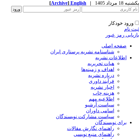
ه 18 مرداد 1405
|
English
]
Archive
[
ورود خودکار
ت نام
زیابی رمز عبور
صفحه اصلی
شناسنامه نشریه پرستاری ایران
اطلاعات نشریه
هیات تحریریه
اهداف و زمینه‌ها
درباره نشریه
فرآیند داوری
اخبار نشریه
هزینه چاپ
اطلاعیه مهم
سیاست آرشیو
اسامی داوران
سیاست مشارکت نویسندگان
برای نویسندگان
راهنمای نگارش مقالات
راهنمای منبع نویسی