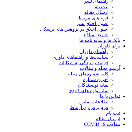
راهنمای نشر
ثبت نام
ارسال مقاله
فرم های مرتبط
اصول اخلاق نشر
اصول اخلاق در پژوهش های پزشکی
تعارض منافع
بانک ها و نمایه نامه ها
برای داوران
راهنمای داوران
سیاست‌ها و راهنماهای داوری
فرایند رسیدگی به شکایات
آرشیو مجله و مقالات
کلیه شماره‌های مجله
آخرین شماره
نمایه نویسندگان
نمایه واژه های کلیدی
تماس با ما
اطلاعات تماس
فرم برقراری ارتباط
ثبت نام
ارسال مقاله
مقالات COVID-19