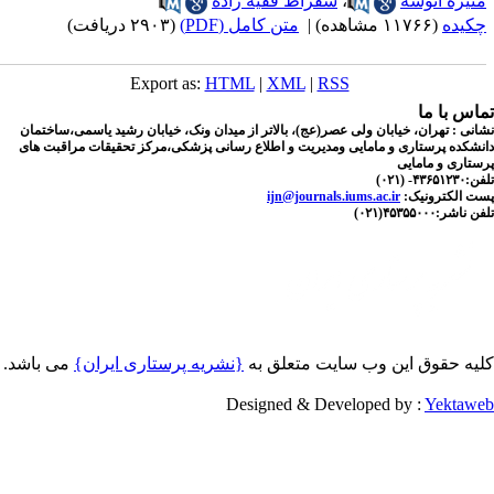
نیره انوشه
،
سقراط فقیه زاده
کیده
(۱۱۷۶۶ مشاهده)
|
متن کامل (PDF)
(۲۹۰۳ دریافت)
Export as:
HTML
|
XML
|
RSS
اس با ما
نی : تهران، خیابان ولی عصر(عج)، بالاتر از میدان ونک، خیابان رشید یاسمی،ساختمان
شکده پرستاری و مامایی ومدیریت و اطلاع رسانی پزشکی،مرکز تحقیقات مراقبت های
تاری و مامایی
۴۳۶- (۰۲۱)
ت الکترونیک:
ijn@journals.iums.ac.ir
اشر:۴۵۳۵۵۰۰۰(۰۲۱)
یه حقوق این وب سایت متعلق به
{نشریه پرستاری ایران}
می باشد.
Designed & Developed by :
Yektaw