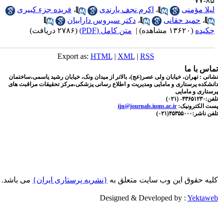
۸۵-
یلا مؤمنی
،
اکرم نجف یارندی
،
فریده جزء کبیری
،
حمید حقانی
،
دکتر سیروس دارابیان
کیده
(۱۳۶۲۰ مشاهده)
|
متن کامل (PDF)
(۲۷۸۶ دریافت)
Export as:
HTML
|
XML
|
RSS
اس با ما
نی : تهران، خیابان ولی عصر(عج)، بالاتر از میدان ونک، خیابان رشید یاسمی،ساختمان
شکده پرستاری و مامایی ومدیریت و اطلاع رسانی پزشکی،مرکز تحقیقات مراقبت های
تاری و مامایی
۴۳۶- (۰۲۱)
ت الکترونیک:
ijn@journals.iums.ac.ir
اشر:۴۵۳۵۵۰۰۰(۰۲۱)
یه حقوق این وب سایت متعلق به
{نشریه پرستاری ایران}
می باشد.
Designed & Developed by :
Yektaw