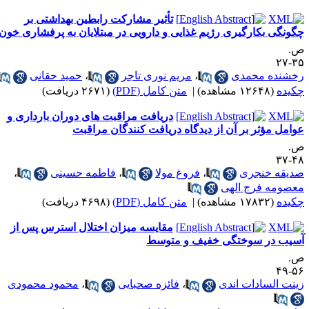
تأثیر مشارکت رابطین بهداشتی بر
گونگی بکارگیری رژیم غذایی و دارویی در مبتلایان به پرفشاری خون
.
۳۵-
خشنده محمدی
،
مریم نوری تاجر
،
حمید حقانی
کیده
(۱۲۶۴۸ مشاهده)
|
متن کامل (PDF)
(۲۶۷۱ دریافت)
دریافت مراقبت های دوران بارداری و
وامل مؤثر بر آن از دیدگاه دریافت کنندگان مراقبت
.
۴۸-
دیقه خنجری
،
فروغ مولا
،
فاطمه حسینی
،
عصومه فرج الهی
کیده
(۱۷۸۳۲ مشاهده)
|
متن کامل (PDF)
(۴۶۹۸ دریافت)
مقایسه میزان اختلال استرس پس از
سیب در سوختگی خفیف و متوسط
.
۵۶-
ینت السادات اندی
،
فائزه صحبایی
،
محمود محمودی