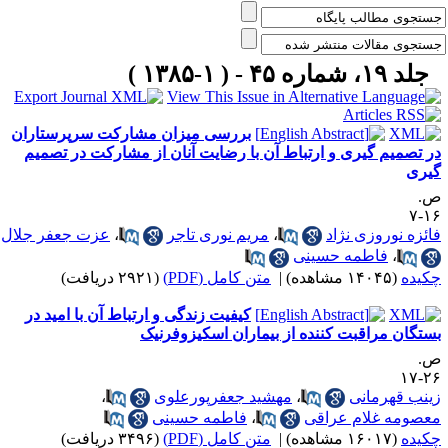
جلد ۱۹، شماره ۴۵ - ( ۱-۱۳۸۵ )
بررسی میزان مشارکت سرپرستاران
ر تصمیم گیری و ارتباط آن با رضایت آنان از مشارکت در تصمیم
یری
.
۱۶
ائزه نوروزی نژاد
،
مریم نوری تاجر
،
عزت جعفر جلال
،
فاطمه حسینی
کیده
(۱۴۰۴۵ مشاهده)
|
متن کامل (PDF)
(۲۹۲۱ دریافت)
کیفیت زندگی و ارتباط آن با امید در
ستگان مراقبت کننده از بیماران اسکیزوفرنیک
.
۲۶-
ینب قهرمانی
،
مهشید جعفرپورعلوی
،
عصومه غلام عراقی
،
فاطمه حسینی
کیده
(۱۶۰۱۷ مشاهده)
|
متن کامل (PDF)
(۳۴۹۶ دریافت)