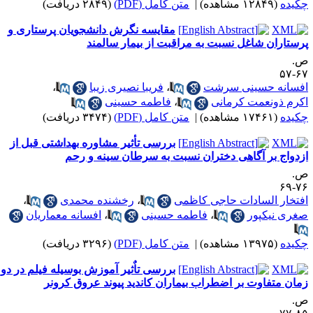
کیده
(۱۲۸۴۹ مشاهده)
|
متن کامل (PDF)
(۲۸۴۹ دریافت)
مقایسه نگرش دانشجویان پرستاری و
رستاران شاغل نسبت به مراقبت از بیمار سالمند
.
۶۷-
فسانه حسینی سرشت
،
فریبا نصیری زیبا
،
کرم ذونعمت کرمانی
،
فاطمه حسینی
کیده
(۱۷۴۶۱ مشاهده)
|
متن کامل (PDF)
(۳۴۷۴ دریافت)
بررسی تأثیر مشاوره بهداشتی قبل از
زدواج بر آگاهی دختران نسبت به سرطان سینه و رحم
.
۷۶-
فتخار السادات حاجی کاظمی
،
رخشنده محمدی
،
غری نیکپور
،
فاطمه حسینی
،
افسانه معماریان
کیده
(۱۳۹۷۵ مشاهده)
|
متن کامل (PDF)
(۳۲۹۶ دریافت)
بررسی تاٌثیر آموزش بوسیله فیلم در دو
مان متفاوت بر اضطراب بیماران کاندید پیوند عروق کرونر
.