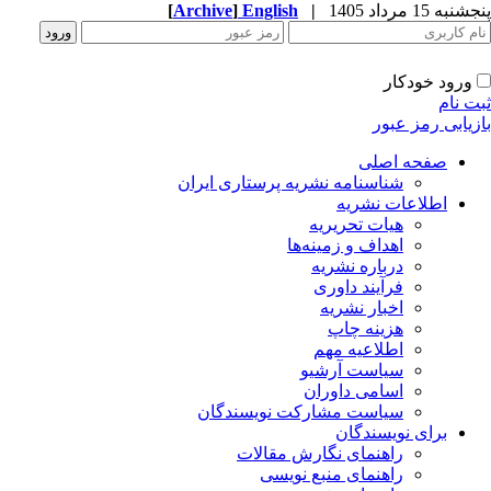
به 15 مرداد 1405
|
English
]
Archive
[
ورود خودکار
ت نام
زیابی رمز عبور
صفحه اصلی
شناسنامه نشریه پرستاری ایران
اطلاعات نشریه
هیات تحریریه
اهداف و زمینه‌ها
درباره نشریه
فرآیند داوری
اخبار نشریه
هزینه چاپ
اطلاعیه مهم
سیاست آرشیو
اسامی داوران
سیاست مشارکت نویسندگان
برای نویسندگان
راهنمای نگارش مقالات
راهنمای منبع نویسی